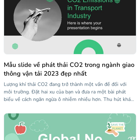
chiến dịch khác nhau của bạn.
Mẫu slide về phát thải CO2 trong ngành giao
thông vận tải 2023 đẹp nhất
Lượng khí thải CO2 đang trở thành một vấn đề đối với
môi trường. Đặt hai xu của bạn và đưa ra một bài phát
biểu về cách ngăn ngừa ô nhiễm nhiều hơn. Thu hút khán
giả của bạn bằng cách sử dụng các trang trình bày này,
chứa ảnh và nhiều hình tròn. Bảng màu khá thú vị: có sự
tương phản giữa màu xám (gắn liền với ô nhiễm) và màu
xanh lá cây (gắn liền với thiên nhiên!).