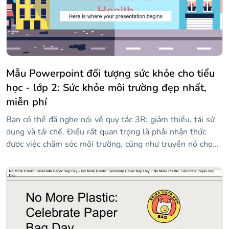
và tham gia phong trào để cứu Trái đất.
Mẫu Powerpoint đối tượng sức khỏe cho tiểu
học - lớp 2: Sức khỏe môi trường đẹp nhất,
miễn phí
Bạn có thể đã nghe nói về quy tắc 3R: giảm thiểu, tái sử
dụng và tái chế. Điều rất quan trọng là phải nhận thức
được việc chăm sóc môi trường, cũng như truyền nó cho
người khác. Với mẫu này, bạn có thể chuẩn bị một bài học
cho học sinh tiểu học về sức khỏe môi trường và, ví dụ,
cho thấy những cử chỉ nhỏ có thể đi một chặng đường dài
như thế nào. Nếu bạn nhìn kỹ, thiết kế của bài thuyết trình
rất hấp dẫn, với nền màu xanh lam, hình minh họa của các
tòa nhà và một chi tiết rất tò mò: ở giữa slide có một vết