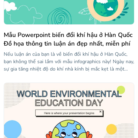
Mẫu Powerpoint biến đổi khí hậu ở Hàn Quốc
Đồ họa thông tin luận án đẹp nhất, miễn phí
Nếu luận án của bạn là về biến đổi khí hậu ở Hàn Quốc,
bạn không thể sai lầm với mẫu infographics này! Ngày nay,
sự gia tăng nhiệt độ do khí nhà kính bị mắc kẹt là một
trong những chủ đề được thảo luận nhiều nhất, vì vậy để
nổi bật giữa đám đông, sẽ rất hữu ích khi có một bài
thuyết trình không chỉ chính xác về mặt khoa học mà còn
rất đẹp! Bạn có thể tìm thấy biểu đồ, đồ thị và mọi thứ
khác bạn cần để làm cho dữ liệu của mình dễ hiểu và trực
quan thú vị.