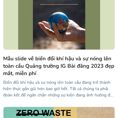
cứu hành tinh. Một cử chỉ nhỏ? Chà, bạn có thể tải xuống
thiết kế này với phong cách rất bắt mắt: hình nền màu
tím, hình ảnh liên quan đến chủ đề, thông tin về việc sử
dụng chất thải nhựa và hơn thế nữa!
Mẫu slide về biến đổi khí hậu và sự nóng lên
toàn cầu Quảng trường IG Bài đăng 2023 đẹp
mắt, miễn phí
Biến đổi khí hậu và sự nóng lên toàn cầu đang trở thành
hiện thực gần gũi hơn bao giờ hết. Tất cả chúng ta phải
đoàn kết để ngăn chặn những sự kiện đang ảnh hưởng đến
hành tinh rất nhiều. Để nâng cao nhận thức về vấn đề này,
Slidesgo đã thiết kế sáng tạo lý tưởng: một mẫu để sử
dụng trong chiến lược truyền thông xã hội. Nhưng điều