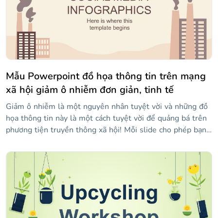
không?
Mẫu Powerpoint đồ họa thông tin trên mạng
xã hội giảm ô nhiễm đơn giản, tinh tế
Giảm ô nhiễm là một nguyên nhân tuyệt vời và những đồ
họa thông tin này là một cách tuyệt vời để quảng bá trên
phương tiện truyền thông xã hội! Mỗi slide cho phép bạn
làm nổi bật bất kỳ thông tin nào bạn muốn và hình minh
họa về ống khói, khói và con người giúp truyền tải những
nguy cơ ô nhiễm bỏ trốn. Vì vậy, hãy tùy chỉnh chúng theo
sở thích của bạn và cho những người theo dõi bạn biết
tình trạng công việc và những gì họ có thể làm để giúp
thay đổi mọi thứ tốt hơn.