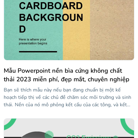
đáng chú ý nhất về mẫu này là bạn có thể chia sẻ nó trên
Instagram! Tải các bài đăng lên tài khoản Instagram của
bạn có nguồn gốc sẽ là, không hơn không kém, so với các
slide thanh lịch và tối giản của mẫu này. Với nền màu xanh
lá cây, rất phù hợp với chủ đề bạn đang giải quyết (chăm
sóc hành tinh của chúng ta), tất cả những người theo dõi
bạn sẽ muốn tham gia vào cuộc chiến ngăn chặn biến đổi
khí hậu và sự nóng lên toàn cầu.
Mẫu Powerpoint nền bìa cứng không chất
thải 2023 miễn phí, đẹp mắt, chuyên nghiệp
Bạn sẽ thích mẫu này nếu bạn đang chuẩn bị một kế
hoạch tiếp thị về các chủ đề chăm sóc môi trường và sinh
thái. Nền của nó mô phỏng kết cấu của các tông, và kết
hợp các màu nâu, vàng và xanh lá cây, liên quan đến thiên
nhiên. Sử dụng biểu đồ để hiển thị thị phần, bản đồ để
cho biết đối tượng của bạn đang ở đâu và sơ đồ để giải
thích các kênh phân phối và chi tiết về hành động của các