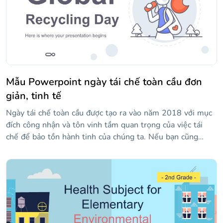
màu xanh lá cây trong các slide này. Điều chỉnh nội dung
là tùy thuộc vào bạn!
Mẫu Powerpoint ngày tái chế toàn cầu đơn
giản, tinh tế
Ngày tái chế toàn cầu được tạo ra vào năm 2018 với mục
đích công nhận và tôn vinh tầm quan trọng của việc tái
chế để bảo tồn hành tinh của chúng ta. Nếu bạn cũng
muốn giúp nâng cao nhận thức về nó, chúng tôi mang đến
cho bạn một mẫu hoàn hảo. Đó là theo phong cách sinh
thái, với các biểu tượng đẹp giúp truyền tải thông tin. Nó
có nền trắng, biểu tượng của sự tinh khiết và vòng tròn
màu xám. Trong chủ đề này, dữ liệu rất quan trọng, vì vậy
chúng tôi đã bao gồm tỷ lệ phần trăm và đồ thị. Giải thích
cách các vật liệu như nhựa, giấy và thủy tinh được tái chế