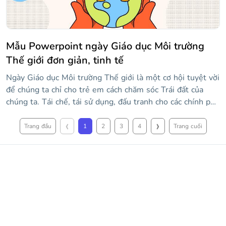
Mẫu Powerpoint ngày Giáo dục Môi trường
Thế giới đơn giản, tinh tế
Ngày Giáo dục Môi trường Thế giới là một cơ hội tuyệt vời
để chúng ta chỉ cho trẻ em cách chăm sóc Trái đất của
chúng ta. Tái chế, tái sử dụng, đấu tranh cho các chính phủ
công bằng hơn đối với khí hậu... Đó chỉ là một vài ví dụ về
‹
›
những gì chúng ta có thể làm để giúp làm chậm sự nóng
Trang đầu
1
2
3
4
Trang cuối
lên toàn cầu. Bạn có nhiều ý tưởng hơn không? Chia sẻ
chúng với mẫu sáng tạo này, nơi nhân vật chính là Mẹ Trái
đất!