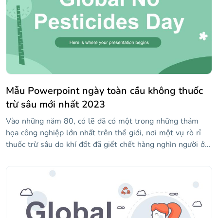
Mẫu Powerpoint ngày toàn cầu không thuốc
trừ sâu mới nhất 2023
Vào những năm 80, có lẽ đã có một trong những thảm
họa công nghiệp lớn nhất trên thế giới, nơi một vụ rò rỉ
thuốc trừ sâu do khí đốt đã giết chết hàng nghìn người ở
Bhopal, Ấn Độ. Do đó, người ta đã quyết định rằng ngày 3
tháng XNUMX sẽ là Ngày Toàn cầu Không Thuốc trừ sâu
với mục đích giảm việc sử dụng các sản phẩm đó. Chúng
tôi thích một cách tiếp cận vui vẻ hơn để mọi người có thể
nhìn vào tương lai với hy vọng, vì vậy chúng tôi đã sử
dụng nhãn dán, một số hình ảnh của nông dân và tông