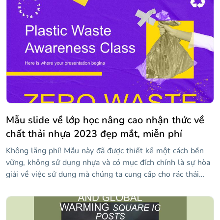
Mẫu slide về lớp học nâng cao nhận thức về
chất thải nhựa 2023 đẹp mắt, miễn phí
Không lãng phí! Mẫu này đã được thiết kế một cách bền
vững, không sử dụng nhựa và có mục đích chính là sự hòa
giải về việc sử dụng mà chúng ta cung cấp cho rác thải
nhựa. Bằng cách này, bạn có thể dạy một lớp học cho học
sinh của mình và giúp họ nhận thức được thực tế ô nhiễm
và cách chúng ta vẫn có thời gian với những cử chỉ nhỏ,