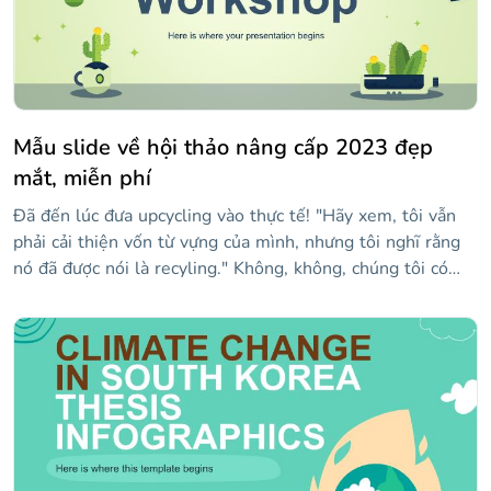
Mẫu slide về hội thảo nâng cấp 2023 đẹp
mắt, miễn phí
Đã đến lúc đưa upcycling vào thực tế! "Hãy xem, tôi vẫn
phải cải thiện vốn từ vựng của mình, nhưng tôi nghĩ rằng
nó đã được nói là recyling." Không, không, chúng tôi có
nghĩa là upcycling! Từ này có nghĩa là "tái chế hoặc tái sử
dụng một cái gì đó theo cách làm tăng giá trị của đối
tượng ban đầu." Ví dụ, làm thế nào về việc làm một chiếc
đèn bằng chai thủy tinh? Đó là tái sử dụng sáng tạo! Bạn
có nhiều ý tưởng nâng cấp hơn không? Hiển thị chúng cho
thế giới với một hội thảo được trình bày với mẫu màu xanh
lá cây này. Một thiết kế thân thiện với môi trường 100%!