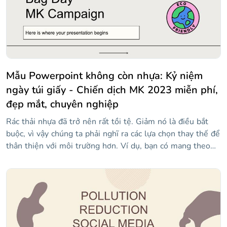
cắt làm cho một bên trông ô nhiễm và bên kia có không
khí sạch. Học sinh của bạn chắc chắn sẽ thích mẫu này.
Mẫu Powerpoint không còn nhựa: Kỷ niệm
ngày túi giấy - Chiến dịch MK 2023 miễn phí,
đẹp mắt, chuyên nghiệp
Rác thải nhựa đã trở nên rất tồi tệ. Giảm nó là điều bắt
buộc, vì vậy chúng ta phải nghĩ ra các lựa chọn thay thế để
thân thiện với môi trường hơn. Ví dụ, bạn có mang theo
túi giấy có thể tái sử dụng mỗi khi bạn làm hàng tạp hóa
không? Tuyệt! Sau đó, hãy tham gia cùng chúng tôi trong
Ngày túi giấy và sử dụng mẫu này để kỷ niệm ngày đó!
Các tính năng chính của thiết kế slide này là việc sử dụng
các nhãn dán đầy màu sắc và một loạt các bố cục hữu ích
để giải thích một chiến dịch tiếp thị. Bạn có tham gia