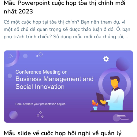
Mẫu Powerpoint cuộc họp tòa thị chính mới
nhất 2023
Có một cuộc họp tại tòa thị chính? Bạn nên tham dự, vì
một số chủ đề quan trọng sẽ được thảo luận ở đó. Ồ, bạn
phụ trách trình chiếu? Sử dụng mẫu mới của chúng tôi,
chứa các bố cục chính như số, báo cáo trạng thái, sự kiện
sắp tới, v.v. Có đồ thị và đồ họa thông tin để hiển thị dữ
liệu và một số hình ảnh!
Mẫu slide về cuộc họp hội nghị về quản lý