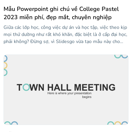
Mẫu Powerpoint ghi chú về College Pastel
2023 miễn phí, đẹp mắt, chuyên nghiệp
Giữa các lớp học, công việc dự án và học tập, việc theo kịp
mọi thứ dường như rất khó khăn, đặc biệt là ở cấp đại học,
phải không? Đừng sợ, vì Slidesgo vừa tạo mẫu này cho
bạn! Để cổ vũ bạn, điều đầu tiên chúng tôi nghĩ ra là màu
pastel tươi sáng và nhiều hình minh họa giống như hình
vẽ nguệch ngoạc — một nét thú vị luôn được chào đón!
Tất cả các bố cục đều chứa các mảnh giấy hoặc ghi chú
dính, nơi bạn có thể viết bất cứ điều gì bạn cần nhớ. Sự
kết hợp tuyệt vời này sẽ khiến bạn lưu giữ thông tin đó
trong một thời gian dài!