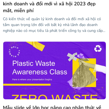
kinh doanh và đổi mới vì xã hội 2023 đẹp
mắt, miễn phí
Có kiến thức về quản lý kinh doanh và đổi mới xã hội có
tầm quan trọng lớn đối với bất kỳ nhà lãnh đạo doanh
nghiệp nào có mục tiêu là phát triển công ty và cung cấp
hạnh phúc cho nhân viên của họ. Chúng tôi đã thiết kế
mẫu độc đáo và hấp dẫn này để bạn có thể trình bày các
diễn giả, chương trình và nội dung chính của hội nghị của
bạn. Trong đó, bạn sẽ tìm thấy các tài nguyên như dòng
thời gian, đồ thị, sơ đồ và biểu tượng mà bạn có thể tùy
chỉnh với thông tin của mình để truyền bá kiến thức của
mình.
Mẫu slide về lớp học nâng cao nhận thức về