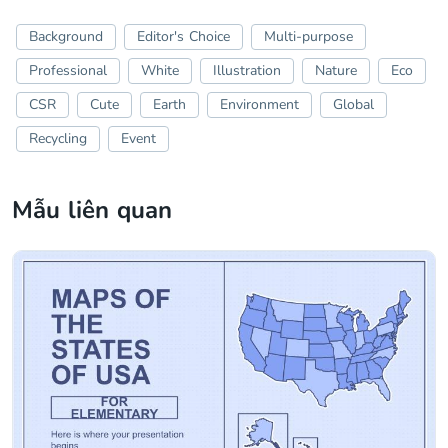
Background
Editor's Choice
Multi-purpose
Professional
White
Illustration
Nature
Eco
CSR
Cute
Earth
Environment
Global
Recycling
Event
Mẫu liên quan