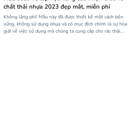
chất thải nhựa 2023 đẹp mắt, miễn phí
Không lãng phí! Mẫu này đã được thiết kế một cách bền
vững, không sử dụng nhựa và có mục đích chính là sự hòa
giải về việc sử dụng mà chúng ta cung cấp cho rác thải
nhựa. Bằng cách này, bạn có thể dạy một lớp học cho học
sinh của mình và giúp họ nhận thức được thực tế ô nhiễm
và cách chúng ta vẫn có thời gian với những cử chỉ nhỏ,
cứu hành tinh. Một cử chỉ nhỏ? Chà, bạn có thể tải xuống
thiết kế này với phong cách rất bắt mắt: hình nền màu
tím, hình ảnh liên quan đến chủ đề, thông tin về việc sử
dụng chất thải nhựa và hơn thế nữa!