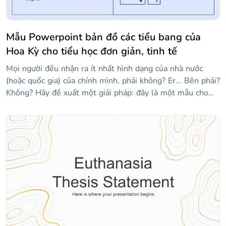
Mẫu Powerpoint bản đồ các tiểu bang của
Hoa Kỳ cho tiểu học đơn giản, tinh tế
Mọi người đều nhận ra ít nhất hình dạng của nhà nước
(hoặc quốc gia) của chính mình, phải không? Er... Bên phải?
Không? Hãy đề xuất một giải pháp: đây là một mẫu cho
các giáo viên muốn được hỗ trợ trực quan một chút khi
giảng dạy tất cả 50 tiểu bang của Hoa Kỳ. Nó có nhiều bản
đồ của các tiểu bang khác nhau! Vì chúng tôi đã sử dụng
tông màu xanh lam, mọi thứ đều ổn, êm dịu, nhẹ nhàng...
Này, hãy thức dậy, chúng ta đang ở giữa lớp! Nếu bạn thấy
một số trạng thái bị thiếu, hãy kiểm tra các trang trình bày
ở cuối mẫu, nơi bạn sẽ tìm thấy các liên kết đến phần còn
lại của chúng!