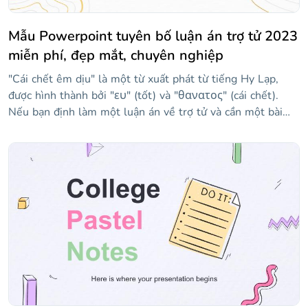
Mẫu Powerpoint tuyên bố luận án trợ tử 2023
miễn phí, đẹp mắt, chuyên nghiệp
"Cái chết êm dịu" là một từ xuất phát từ tiếng Hy Lạp,
được hình thành bởi "ευ" (tốt) và "θανατος" (cái chết).
Nếu bạn định làm một luận án về trợ tử và cần một bài
thuyết trình để bảo vệ nó, mẫu này có thể rất hữu ích. Nói
về trợ tử là gì, các kỹ thuật mà nó được quản lý là gì, ai có
thể truy cập nó hoặc tranh cãi mà chủ đề này tạo ra. Các
slide cung cấp một phong cách trang trọng và được thiết
kế để làm cho thông tin của bạn nổi bật và bảo vệ luận án
của bạn thành công.