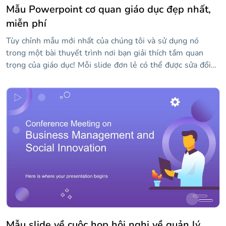
Mẫu Powerpoint cơ quan giáo dục đẹp nhất,
miễn phí
Tùy chỉnh mẫu mới nhất của chúng tôi và sử dụng nó
trong một bài thuyết trình nơi bạn giải thích tầm quan
trọng của giáo dục! Mỗi slide đơn lẻ có thể được sửa đổi
với nội dung của riêng bạn, bao gồm cả hình ảnh. Tất cả
các tác phẩm đều khá sáng tạo và phông chữ kịch bản
thông thường được sử dụng cho các tiêu đề làm cho các
slide trở nên độc đáo hơn. Nó hoàn hảo cho những thông
điệp tích cực khuyến khích việc dạy và học!
Mẫu slide về cuộc họp hội nghị về quản lý