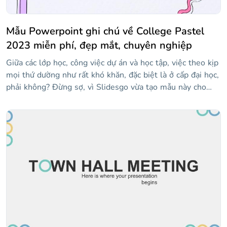
Mẫu Powerpoint ghi chú về College Pastel
2023 miễn phí, đẹp mắt, chuyên nghiệp
Giữa các lớp học, công việc dự án và học tập, việc theo kịp
mọi thứ dường như rất khó khăn, đặc biệt là ở cấp đại học,
phải không? Đừng sợ, vì Slidesgo vừa tạo mẫu này cho
bạn! Để cổ vũ bạn, điều đầu tiên chúng tôi nghĩ ra là màu
pastel tươi sáng và nhiều hình minh họa giống như hình
vẽ nguệch ngoạc — một nét thú vị luôn được chào đón!
Tất cả các bố cục đều chứa các mảnh giấy hoặc ghi chú
dính, nơi bạn có thể viết bất cứ điều gì bạn cần nhớ. Sự
kết hợp tuyệt vời này sẽ khiến bạn lưu giữ thông tin đó
trong một thời gian dài!