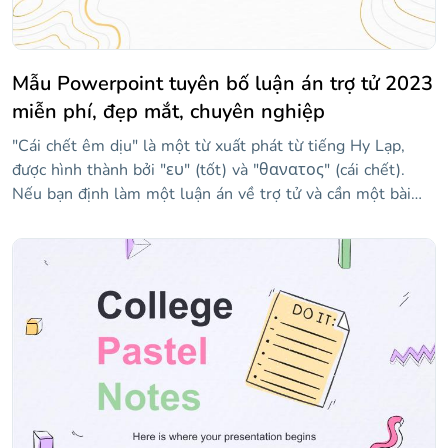
Mẫu Powerpoint tuyên bố luận án trợ tử 2023
miễn phí, đẹp mắt, chuyên nghiệp
"Cái chết êm dịu" là một từ xuất phát từ tiếng Hy Lạp,
được hình thành bởi "ευ" (tốt) và "θανατος" (cái chết).
Nếu bạn định làm một luận án về trợ tử và cần một bài
thuyết trình để bảo vệ nó, mẫu này có thể rất hữu ích. Nói
về trợ tử là gì, các kỹ thuật mà nó được quản lý là gì, ai có
thể truy cập nó hoặc tranh cãi mà chủ đề này tạo ra. Các
slide cung cấp một phong cách trang trọng và được thiết
kế để làm cho thông tin của bạn nổi bật và bảo vệ luận án
của bạn thành công.