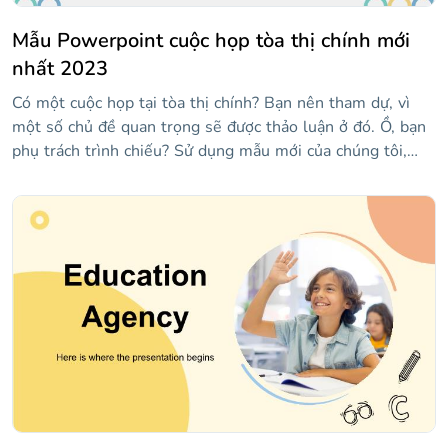
Mẫu Powerpoint cuộc họp tòa thị chính mới
nhất 2023
Có một cuộc họp tại tòa thị chính? Bạn nên tham dự, vì
một số chủ đề quan trọng sẽ được thảo luận ở đó. Ồ, bạn
phụ trách trình chiếu? Sử dụng mẫu mới của chúng tôi,
chứa các bố cục chính như số, báo cáo trạng thái, sự kiện
sắp tới, v.v. Có đồ thị và đồ họa thông tin để hiển thị dữ
liệu và một số hình ảnh!