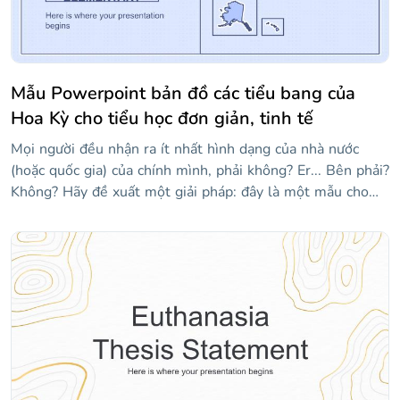
Mẫu Powerpoint bản đồ các tiểu bang của
Hoa Kỳ cho tiểu học đơn giản, tinh tế
Mọi người đều nhận ra ít nhất hình dạng của nhà nước
(hoặc quốc gia) của chính mình, phải không? Er... Bên phải?
Không? Hãy đề xuất một giải pháp: đây là một mẫu cho
các giáo viên muốn được hỗ trợ trực quan một chút khi
giảng dạy tất cả 50 tiểu bang của Hoa Kỳ. Nó có nhiều bản
đồ của các tiểu bang khác nhau! Vì chúng tôi đã sử dụng
tông màu xanh lam, mọi thứ đều ổn, êm dịu, nhẹ nhàng...
Này, hãy thức dậy, chúng ta đang ở giữa lớp! Nếu bạn thấy
một số trạng thái bị thiếu, hãy kiểm tra các trang trình bày
ở cuối mẫu, nơi bạn sẽ tìm thấy các liên kết đến phần còn
lại của chúng!