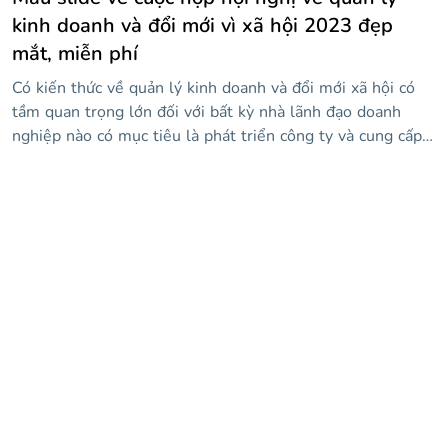
kinh doanh và đổi mới vì xã hội 2023 đẹp
mắt, miễn phí
Có kiến thức về quản lý kinh doanh và đổi mới xã hội có
tầm quan trọng lớn đối với bất kỳ nhà lãnh đạo doanh
nghiệp nào có mục tiêu là phát triển công ty và cung cấp
hạnh phúc cho nhân viên của họ. Chúng tôi đã thiết kế
mẫu độc đáo và hấp dẫn này để bạn có thể trình bày các
diễn giả, chương trình và nội dung chính của hội nghị của
bạn. Trong đó, bạn sẽ tìm thấy các tài nguyên như dòng
thời gian, đồ thị, sơ đồ và biểu tượng mà bạn có thể tùy
chỉnh với thông tin của mình để truyền bá kiến thức của
mình.