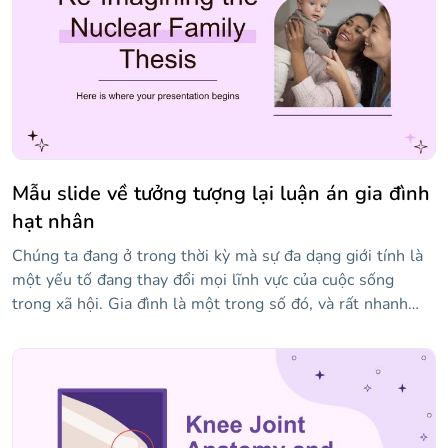
tím, hình ảnh liên quan đến chủ đề, thông tin về việc sử
dụng chất thải nhựa và hơn thế nữa!
Mẫu slide về tưởng tượng lại luận án gia đình
hạt nhân
Chúng ta đang ở trong thời kỳ mà sự đa dạng giới tính là
một yếu tố đang thay đổi mọi lĩnh vực của cuộc sống
trong xã hội. Gia đình là một trong số đó, và rất nhanh
chóng khái niệm gia đình hạt nhân là sự thay thế duy nhất
đang trở thành quá khứ. Bảo vệ luận điểm của bạn với
mẫu hấp dẫn này mà chúng tôi đã tạo cho bạn, với các tài
nguyên như đồ họa, biểu tượng và hình ảnh sẽ giúp bạn
tranh luận ý tưởng của mình một cách tốt nhất. Tải xuống
và cá nhân hóa nó với dữ liệu của bạn. Chúc may mắn!