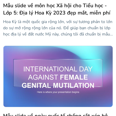
Mẫu slide về môn học Xã hội cho Tiểu học -
Lớp 5: Địa lý Hoa Kỳ 2023 đẹp mắt, miễn phí
Hoa Kỳ là một quốc gia rộng lớn, với sự tương phản to lớn
do sự mở rộng rộng lớn của nó. Để giúp bạn chuẩn bị lớp
học địa lý về đất nước Mỹ này, chúng tôi đã chuẩn bị mẫu
đẹp này để học sinh tiểu học của bạn học một cách đơn
giản và trực quan. Các hình minh họa về bản đồ, bảng biểu
và đồ thị chỉ là một số tài nguyên mà bạn có theo ý của
mình và điều đó sẽ khiến các bạn nhỏ đồng hóa thông tin
mà không tốn nhiều công sức.
Mẫu slide về ngày quốc tế chống cắt xén bộ