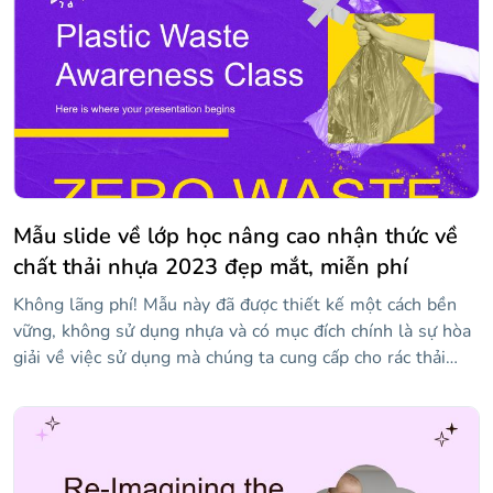
thời gian, đồ thị, sơ đồ và biểu tượng mà bạn có thể tùy
chỉnh với thông tin của mình để truyền bá kiến thức của
mình.
Mẫu slide về lớp học nâng cao nhận thức về
chất thải nhựa 2023 đẹp mắt, miễn phí
Không lãng phí! Mẫu này đã được thiết kế một cách bền
vững, không sử dụng nhựa và có mục đích chính là sự hòa
giải về việc sử dụng mà chúng ta cung cấp cho rác thải
nhựa. Bằng cách này, bạn có thể dạy một lớp học cho học
sinh của mình và giúp họ nhận thức được thực tế ô nhiễm
và cách chúng ta vẫn có thời gian với những cử chỉ nhỏ,
cứu hành tinh. Một cử chỉ nhỏ? Chà, bạn có thể tải xuống
thiết kế này với phong cách rất bắt mắt: hình nền màu