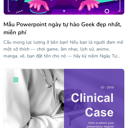
cho mỗi ứng dụng.
Mẫu Powerpoint ngày tự hào Geek đẹp nhất,
miễn phí
Cầu mong lực lượng ở bên bạn! Nếu bạn là người đam mê
một sở thích — chơi game, âm nhạc, lịch sử, anime,
manga, vẽ, bạn đặt tên cho nó — hãy kỷ niệm Ngày Tự
hào Geek với bạn bè của bạn bằng cách chỉnh sửa bản
trình bày tương lai và thú vị này. Chỉ cần chuyển sang
internet... Thật tuyệt vời ở đây!