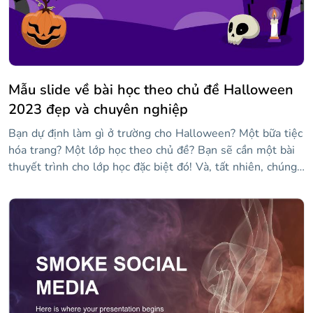
Mẫu slide về bài học theo chủ đề Halloween
2023 đẹp và chuyên nghiệp
Bạn dự định làm gì ở trường cho Halloween? Một bữa tiệc
hóa trang? Một lớp học theo chủ đề? Bạn sẽ cần một bài
thuyết trình cho lớp học đặc biệt đó! Và, tất nhiên, chúng
tôi có bài thuyết trình. Bộ slide này đi kèm với thông tin
về lịch sử, nguồn gốc và truyền thống của Halloween để
cung cấp cho học sinh của bạn những sự thật thú vị. Tất cả
đều được bao gồm trong một phong cách thiết kế bắt mắt,
với nền màu tím và hình minh họa của bí ngô, bộ xương và
các yếu tố Halloween khác. Và để giữ cho bữa tiệc tiếp
tục... Vào cuối bài thuyết trình, có một loạt các hoạt động
về bài học, vì vậy bạn chắc chắn sẽ tận dụng tối đa tất cả