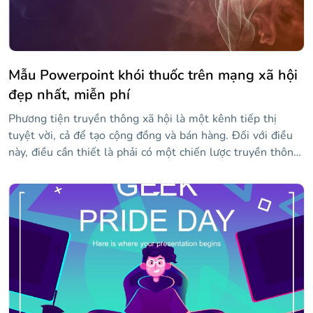
các tài nguyên được bao gồm!
Mẫu Powerpoint khói thuốc trên mạng xã hội
đẹp nhất, miễn phí
Phương tiện truyền thông xã hội là một kênh tiếp thị
tuyệt vời, cả để tạo cộng đồng và bán hàng. Đối với điều
này, điều cần thiết là phải có một chiến lược truyền thông
xã hội. Nếu bạn đang tìm kiếm một mẫu ban đầu để trình
bày đề xuất của mình cho khách hàng, chúng tôi đề xuất
mẫu này với nền là sóng khói mang lại cho nó một nét
huyền bí. Thiết kế trừu tượng, và màu sắc, tỉnh táo và với
một gradient màu tím. Trình bày đại lý và nhóm của bạn,
xác định tính cách người mua bằng đồ họa thông tin và
đánh dấu các giai đoạn của chiến lược bằng dòng thời gian.
Bạn cũng có thể thêm ảnh chụp màn hình từ web và
phương tiện truyền thông xã hội và điền vào bảng với KPI