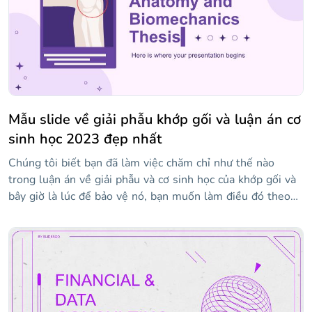
Mẫu slide về giải phẫu khớp gối và luận án cơ
sinh học 2023 đẹp nhất
Chúng tôi biết bạn đã làm việc chăm chỉ như thế nào
trong luận án về giải phẫu và cơ sinh học của khớp gối và
bây giờ là lúc để bảo vệ nó, bạn muốn làm điều đó theo
cách tốt nhất có thể, vì vậy bạn có thể kết thúc giai đoạn
học tập này với điểm số tốt nhất có thể. Đây là những gì
bạn đang tìm kiếm! Chúng tôi đã thiết kế một bài thuyết
trình với cấu trúc phù hợp để bạn trình bày những điểm
phù hợp nhất trong luận án của mình và giải thích công
việc của bạn một cách chuyên nghiệp và rõ ràng. Bởi vì