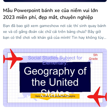
Mẫu Powerpoint bánh xe của niềm vui lớn
2023 miễn phí, đẹp mắt, chuyên nghiệp
Bạn đã bao giờ xem gameshow nơi các thí sinh quay bánh
xe và cố gắng đoán các chữ cái trên bảng chưa? Bây giờ
bạn có thể chơi với khán giả của mình! Tin hay không tùy
bạn, tương tác này có mọi thứ bạn cần để chơi trò chơi
này. Chỉ cần nhấp vào các nút để thực hiện các hành động
mong muốn. Nó có tổng cộng 90 trang trình bày, hoàn
toàn có thể tùy chỉnh, vì vậy bạn cũng có thể tạo bảng của
riêng mình! Ai sẽ thắng?