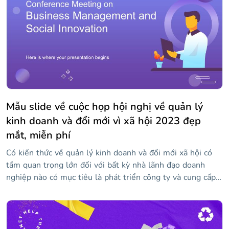
Mẫu slide về cuộc họp hội nghị về quản lý
kinh doanh và đổi mới vì xã hội 2023 đẹp
mắt, miễn phí
Có kiến thức về quản lý kinh doanh và đổi mới xã hội có
tầm quan trọng lớn đối với bất kỳ nhà lãnh đạo doanh
nghiệp nào có mục tiêu là phát triển công ty và cung cấp
hạnh phúc cho nhân viên của họ. Chúng tôi đã thiết kế
mẫu độc đáo và hấp dẫn này để bạn có thể trình bày các
diễn giả, chương trình và nội dung chính của hội nghị của
bạn. Trong đó, bạn sẽ tìm thấy các tài nguyên như dòng