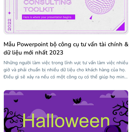
chúng tôi muốn làm cho cuộc sống của bạn dễ dàng hơn,
bạn chỉ cần lấp đầy các slide với nội dung của mình và bạn
sẽ sẵn sàng để thành công.
Mẫu Powerpoint bộ công cụ tư vấn tài chính &
dữ liệu mới nhất 2023
Những người làm việc trong lĩnh vực tư vấn làm việc nhiều
giờ và phải chuẩn bị nhiều dữ liệu cho khách hàng của họ.
Điều gì sẽ xảy ra nếu có một công cụ có thể giúp họ minh
họa ý tưởng của mình một cách rõ ràng mà khách hàng
của họ sẽ hiểu? Chà, đó chính xác là những gì bộ công cụ
tư vấn dành cho! Khám phá tập hợp các nguồn lực kinh
doanh này để phân tích tư vấn của bạn và gây ngạc nhiên
cho khách hàng của bạn với các đại diện hiện đại về tài
chính của họ!