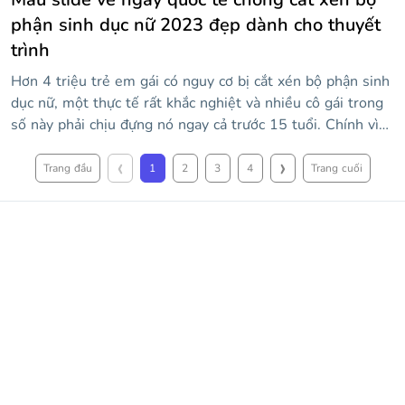
phận sinh dục nữ 2023 đẹp dành cho thuyết
trình
Hơn 4 triệu trẻ em gái có nguy cơ bị cắt xén bộ phận sinh
dục nữ, một thực tế rất khắc nghiệt và nhiều cô gái trong
số này phải chịu đựng nó ngay cả trước 15 tuổi. Chính vì
lý do này, để chống lại vấn đề toàn cầu này, Ngày Quốc tế
‹
›
chống cắt xén bộ phận sinh dục nữ diễn ra vào ngày 6/2
Trang đầu
1
2
3
4
Trang cuối
nhằm nâng cao nhận thức và khiến mọi người hiểu được
hậu quả nghiêm trọng của vấn đề này. Và bây giờ bạn có
thể cộng tác trong sứ mệnh nhận thức này, nhờ vào mẫu
đa năng này, bạn có thể chỉnh sửa bằng thông tin của
mình.