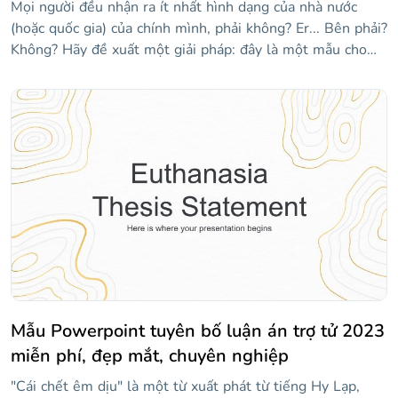
Mọi người đều nhận ra ít nhất hình dạng của nhà nước
(hoặc quốc gia) của chính mình, phải không? Er... Bên phải?
Không? Hãy đề xuất một giải pháp: đây là một mẫu cho
các giáo viên muốn được hỗ trợ trực quan một chút khi
giảng dạy tất cả 50 tiểu bang của Hoa Kỳ. Nó có nhiều bản
đồ của các tiểu bang khác nhau! Vì chúng tôi đã sử dụng
tông màu xanh lam, mọi thứ đều ổn, êm dịu, nhẹ nhàng...
Này, hãy thức dậy, chúng ta đang ở giữa lớp! Nếu bạn thấy
một số trạng thái bị thiếu, hãy kiểm tra các trang trình bày
ở cuối mẫu, nơi bạn sẽ tìm thấy các liên kết đến phần còn
lại của chúng!
Mẫu Powerpoint tuyên bố luận án trợ tử 2023
miễn phí, đẹp mắt, chuyên nghiệp
"Cái chết êm dịu" là một từ xuất phát từ tiếng Hy Lạp,