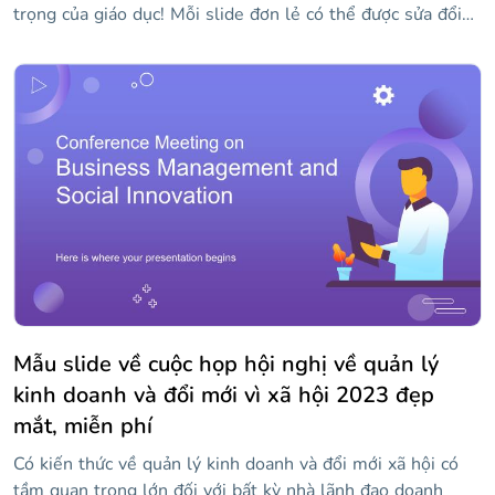
trọng của giáo dục! Mỗi slide đơn lẻ có thể được sửa đổi
với nội dung của riêng bạn, bao gồm cả hình ảnh. Tất cả
các tác phẩm đều khá sáng tạo và phông chữ kịch bản
thông thường được sử dụng cho các tiêu đề làm cho các
slide trở nên độc đáo hơn. Nó hoàn hảo cho những thông
điệp tích cực khuyến khích việc dạy và học!
Mẫu slide về cuộc họp hội nghị về quản lý
kinh doanh và đổi mới vì xã hội 2023 đẹp
mắt, miễn phí
Có kiến thức về quản lý kinh doanh và đổi mới xã hội có
tầm quan trọng lớn đối với bất kỳ nhà lãnh đạo doanh