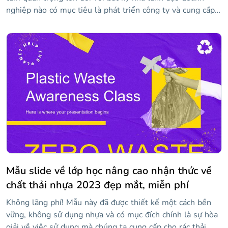
nghiệp nào có mục tiêu là phát triển công ty và cung cấp
hạnh phúc cho nhân viên của họ. Chúng tôi đã thiết kế
mẫu độc đáo và hấp dẫn này để bạn có thể trình bày các
diễn giả, chương trình và nội dung chính của hội nghị của
bạn. Trong đó, bạn sẽ tìm thấy các tài nguyên như dòng
thời gian, đồ thị, sơ đồ và biểu tượng mà bạn có thể tùy
chỉnh với thông tin của mình để truyền bá kiến thức của
mình.
Mẫu slide về lớp học nâng cao nhận thức về
chất thải nhựa 2023 đẹp mắt, miễn phí
Không lãng phí! Mẫu này đã được thiết kế một cách bền
vững, không sử dụng nhựa và có mục đích chính là sự hòa
giải về việc sử dụng mà chúng ta cung cấp cho rác thải