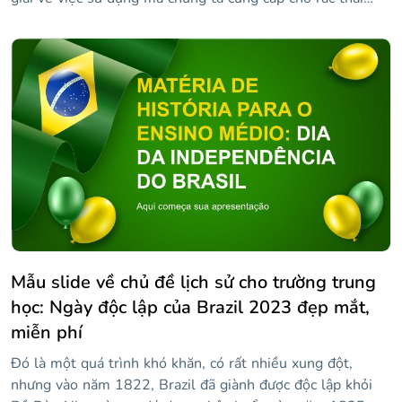
nhựa. Bằng cách này, bạn có thể dạy một lớp học cho học
sinh của mình và giúp họ nhận thức được thực tế ô nhiễm
và cách chúng ta vẫn có thời gian với những cử chỉ nhỏ,
cứu hành tinh. Một cử chỉ nhỏ? Chà, bạn có thể tải xuống
thiết kế này với phong cách rất bắt mắt: hình nền màu
tím, hình ảnh liên quan đến chủ đề, thông tin về việc sử
dụng chất thải nhựa và hơn thế nữa!
Mẫu slide về chủ đề lịch sử cho trường trung
học: Ngày độc lập của Brazil 2023 đẹp mắt,
miễn phí
Đó là một quá trình khó khăn, có rất nhiều xung đột,
nhưng vào năm 1822, Brazil đã giành được độc lập khỏi