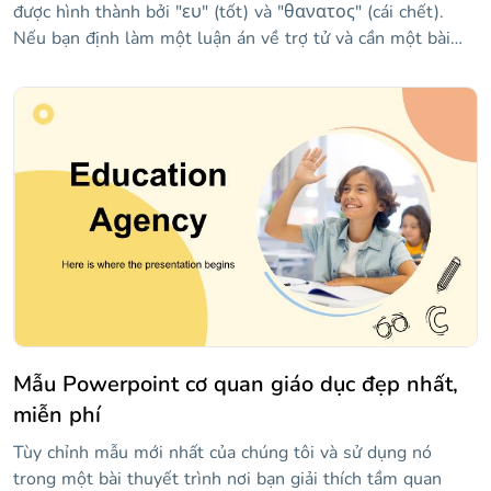
được hình thành bởi "ευ" (tốt) và "θανατος" (cái chết).
Nếu bạn định làm một luận án về trợ tử và cần một bài
thuyết trình để bảo vệ nó, mẫu này có thể rất hữu ích. Nói
về trợ tử là gì, các kỹ thuật mà nó được quản lý là gì, ai có
thể truy cập nó hoặc tranh cãi mà chủ đề này tạo ra. Các
slide cung cấp một phong cách trang trọng và được thiết
kế để làm cho thông tin của bạn nổi bật và bảo vệ luận án
của bạn thành công.
Mẫu Powerpoint cơ quan giáo dục đẹp nhất,
miễn phí
Tùy chỉnh mẫu mới nhất của chúng tôi và sử dụng nó
trong một bài thuyết trình nơi bạn giải thích tầm quan