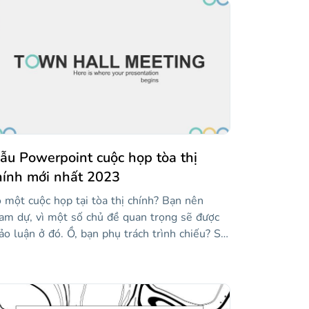
ẫu Powerpoint cuộc họp tòa thị
hính mới nhất 2023
 một cuộc họp tại tòa thị chính? Bạn nên
am dự, vì một số chủ đề quan trọng sẽ được
ảo luận ở đó. Ồ, bạn phụ trách trình chiếu? Sử
ng mẫu mới của chúng tôi, chứa các bố cục
ính như số, báo cáo trạng thái, sự kiện sắp tới,
v. Có đồ thị và đồ họa thông tin để hiển thị dữ
ệu và một số hình ảnh!