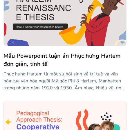
việc của bạn một cách chuyên nghiệp và rõ ràng. Bởi vì
chúng tôi muốn làm cho cuộc sống của bạn dễ dàng hơn,
bạn chỉ cần lấp đầy các slide với nội dung của mình và bạn
sẽ sẵn sàng để thành công.
Mẫu Powerpoint luận án Phục hưng Harlem
đơn giản, tinh tế
Phục hưng Harlem là một sự hồi sinh về trí tuệ và văn
hóa của văn hóa người Mỹ gốc Phi ở Harlem, Manhattan
trong những năm 1920 và 1930. Âm nhạc, khiêu vũ, nghệ
thuật, thời trang, văn học, sân khấu, chính trị... Phong trào
bao gồm nhiều lĩnh vực! Chúng tôi muốn bày tỏ lòng kính
trọng với mẫu đầy màu sắc này đối với phong trào quan
trọng này ở Hoa Kỳ. Thiết kế lượn sóng, đầy màu sắc và
trừu tượng, và có rất nhiều hình ảnh minh họa dễ thương
về những người hát, nhảy múa, chơi nhạc cụ... thưởng thức