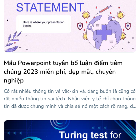
tranh luận ý tưởng của mình một cách tốt nhất. Tải xuống
và cá nhân hóa nó với dữ liệu của bạn. Chúc may mắn!
Mẫu Powerpoint tuyên bố luận điểm tiêm
chủng 2023 miễn phí, đẹp mắt, chuyên
nghiệp
Có rất nhiều thông tin về vắc-xin và, đáng buồn là cũng có
rất nhiều thông tin sai lệch. Nhân viên y tế chỉ chọn thông
tin đã được chứng minh và chia sẻ nó một cách rõ ràng, dễ
hiểu, khiến những người không hiểu về chủ đề này cảm
thấy an toàn và cởi mở hơn để tiêm phòng. Một bài thuyết
trình có thể là cách hoàn hảo để nói về nó, vì việc cung
cấp thông tin trực quan, cũng như tài liệu tham khảo và dữ