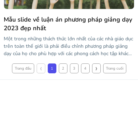
Mẫu slide về luận án phương pháp giảng dạy
2023 đẹp nhất
Một trong những thách thức lớn nhất của các nhà giáo dục
trên toàn thế giới là phải điều chỉnh phương pháp giảng
dạy của họ cho phù hợp với các phong cách học tập khác
nhau của học sinh. Các chiến lược khác nhau là gì và chiến
‹
›
lược này khác với chiến lược tiếp theo như thế nào? Với
Trang đầu
1
2
3
4
Trang cuối
mẫu mới nhất của Slidesgo, bạn có thể trình bày bảo vệ
luận án của mình về chủ đề với phong cách.