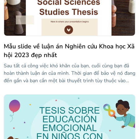
một số hình ảnh và bố cục nơi bạn có thể chi tiết nghiên
cứu của mình nhiều như bạn muốn.
Mẫu slide về luận án Nghiên cứu Khoa học Xã
hội 2023 đẹp nhất
Sau tất cả công việc khó khăn của bạn, cuối cùng bạn đã
hoàn thành luận án của mình. Thời gian để bảo vệ nó đang
đến gần và bạn cần một bài thuyết trình tùy thuộc vào
nghiên cứu của bạn. Đây có phải là trường hợp của bạn?
Vâng, chúng tôi có giải pháp cho bạn! Mẫu này là hoàn hảo
cho luận án liên quan đến khoa học xã hội. Nó có tông
màu nâu và bao gồm hình ảnh của những người ở độ tuổi
và hoàn cảnh xã hội khác nhau. Kiểu chữ sans serif của các
văn bản tương phản độc đáo với serif của các tiêu đề.
Chúng tôi cũng đã thêm hình minh họa, cũng như đồ thị,