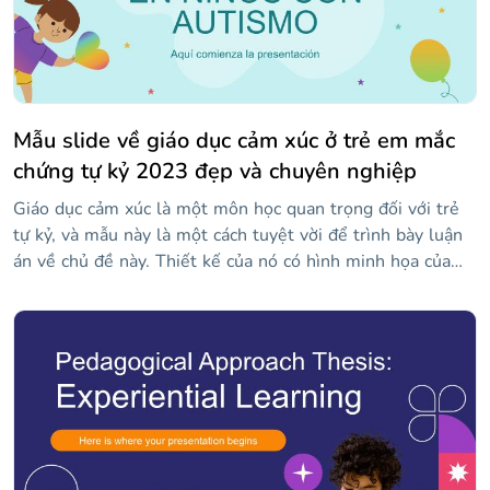
bản đồ và dòng thời gian.
Mẫu slide về giáo dục cảm xúc ở trẻ em mắc
chứng tự kỷ 2023 đẹp và chuyên nghiệp
Giáo dục cảm xúc là một môn học quan trọng đối với trẻ
tự kỷ, và mẫu này là một cách tuyệt vời để trình bày luận
án về chủ đề này. Thiết kế của nó có hình minh họa của
trẻ em và sử dụng tuyệt vời các màu sắc làm chủ đề. Với
bối cảnh như vậy, thực tế của thông tin được trình bày
không bao giờ xa rời tâm trí. Vì vậy, hãy tùy chỉnh nó, chia
sẻ nó và giúp quảng bá rộng rãi về chủ đề quan trọng này!