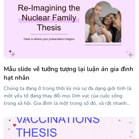
slide cung cấp một phong cách trang trọng và được thiết
kế để làm cho thông tin của bạn nổi bật và bảo vệ luận án
của bạn thành công.
Mẫu slide về tưởng tượng lại luận án gia đình
hạt nhân
Chúng ta đang ở trong thời kỳ mà sự đa dạng giới tính là
một yếu tố đang thay đổi mọi lĩnh vực của cuộc sống
trong xã hội. Gia đình là một trong số đó, và rất nhanh
chóng khái niệm gia đình hạt nhân là sự thay thế duy nhất
đang trở thành quá khứ. Bảo vệ luận điểm của bạn với
mẫu hấp dẫn này mà chúng tôi đã tạo cho bạn, với các tài
nguyên như đồ họa, biểu tượng và hình ảnh sẽ giúp bạn