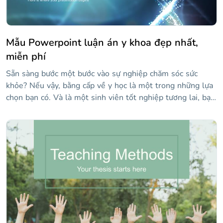
Mẫu Powerpoint luận án y khoa đẹp nhất,
miễn phí
Sẵn sàng bước một bước vào sự nghiệp chăm sóc sức
khỏe? Nếu vậy, bằng cấp về y học là một trong những lựa
chọn bạn có. Và là một sinh viên tốt nghiệp tương lai, bạn
sẽ cần phải hoàn thành một luận án hoặc luận án về lĩnh
vực bạn đã chọn. Nghe có vẻ đáng sợ không? Đừng lo
lắng. Tại Slidesgo, chúng tôi đã chuẩn bị mẫu trình bày
miễn phí này để giúp bạn thực hiện luận án Y khoa của
mình.