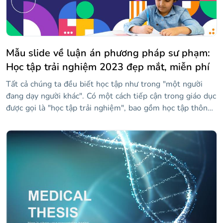
Mẫu slide về luận án phương pháp sư phạm:
Học tập trải nghiệm 2023 đẹp mắt, miễn phí
Tất cả chúng ta đều biết học tập như trong "một người
đang dạy người khác". Có một cách tiếp cận trong giáo dục
được gọi là "học tập trải nghiệm", bao gồm học tập thông
qua phản ánh việc làm. Chúng tôi không biết ý nghĩa của
điều đó, nhưng bạn có thể làm. Trong trường hợp đó, hãy
giúp đỡ! Lấy mẫu này để chuẩn bị một số slide trong đó
bạn giải thích chi tiết phương pháp sư phạm này (và nếu
luận án của bạn nói riêng về chủ đề này, thậm chí còn tốt
hơn). Để đạt được sự tương phản thị giác đẹp, nền màu
xanh đậm có sự bổ sung hoàn hảo dưới dạng các hình
dạng đầy màu sắc. Đôi mắt không nhịn được nhìn vào màn
hình lúc này!