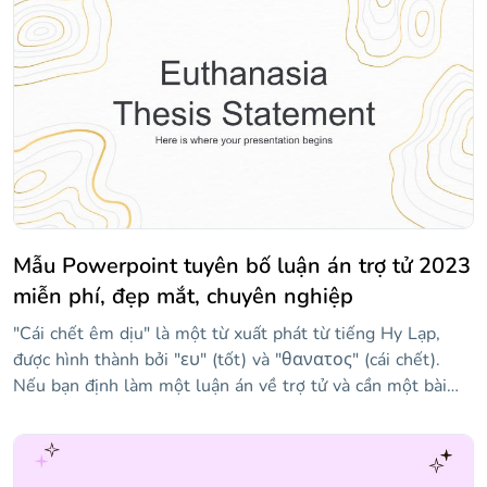
Mẫu Powerpoint tuyên bố luận án trợ tử 2023
miễn phí, đẹp mắt, chuyên nghiệp
"Cái chết êm dịu" là một từ xuất phát từ tiếng Hy Lạp,
được hình thành bởi "ευ" (tốt) và "θανατος" (cái chết).
Nếu bạn định làm một luận án về trợ tử và cần một bài
thuyết trình để bảo vệ nó, mẫu này có thể rất hữu ích. Nói
về trợ tử là gì, các kỹ thuật mà nó được quản lý là gì, ai có
thể truy cập nó hoặc tranh cãi mà chủ đề này tạo ra. Các