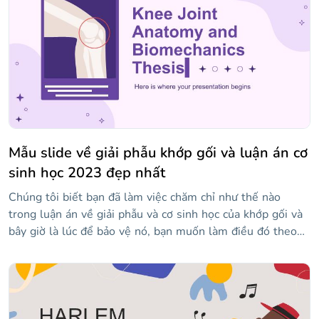
bạn và bạn sẽ có một bài thuyết trình khiến khán giả
choáng váng và ngạc nhiên.
Mẫu slide về giải phẫu khớp gối và luận án cơ
sinh học 2023 đẹp nhất
Chúng tôi biết bạn đã làm việc chăm chỉ như thế nào
trong luận án về giải phẫu và cơ sinh học của khớp gối và
bây giờ là lúc để bảo vệ nó, bạn muốn làm điều đó theo
cách tốt nhất có thể, vì vậy bạn có thể kết thúc giai đoạn
học tập này với điểm số tốt nhất có thể. Đây là những gì
bạn đang tìm kiếm! Chúng tôi đã thiết kế một bài thuyết
trình với cấu trúc phù hợp để bạn trình bày những điểm
phù hợp nhất trong luận án của mình và giải thích công