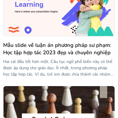
nghệ thuật, về cơ bản! Hãy thoải mái chỉnh sửa các slide
này để phù hợp với mục đích riêng của bạn, bạn có thể
dành chúng cho sự hồi sinh văn hóa quan trọng này!
Mẫu slide về luận án phương pháp sư phạm:
Học tập hợp tác 2023 đẹp và chuyên nghiệp
Hai cái đầu tốt hơn một. Câu tục ngữ phổ biến này có thể
được áp dụng cho giáo dục. Ít nhất, trong phương pháp
học tập hợp tác. Ví dụ, trẻ em được chia thành các nhóm
không đồng nhất và chúng phải làm việc cùng nhau để tìm
hiểu những gì người khác biết rõ hơn, trong khi chúng chia
sẻ những gì chúng biết rõ hơn. Để gây ấn tượng với hội
đồng đánh giá (vì bạn vừa hoàn thành luận án về học tập
hợp tác và bạn muốn bảo vệ nó), đây là một mẫu trực
quan với một số hình dạng trừu tượng và đầy màu sắc,