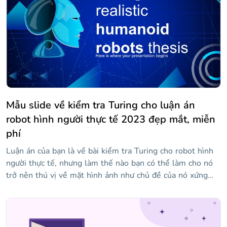
liệu y tế sẽ khiến mọi người nghe cảm thấy tin tưởng vào
người nói. Nếu bạn muốn tạo cho bài thuyết trình một nét
sáng tạo, bạn có thể dựa vào mẫu sáng tạo này cho các
vấn đề y tế!
Mẫu slide về kiểm tra Turing cho luận án
robot hình người thực tế 2023 đẹp mắt, miễn
phí
Luận án của bạn là về bài kiểm tra Turing cho robot hình
người thực tế, nhưng làm thế nào bạn có thể làm cho nó
trở nên thú vị về mặt hình ảnh như chủ đề của nó xứng
đáng? Câu trả lời là, với mẫu này! Với hình minh họa về
mọi thứ, từ vi mạch đến robot, thiết kế của nó trong các
sắc thái của màu xanh lam trông hiện đại và phong cách.
Chỉ cần tùy chỉnh các slide phù hợp nhất với nhu cầu của