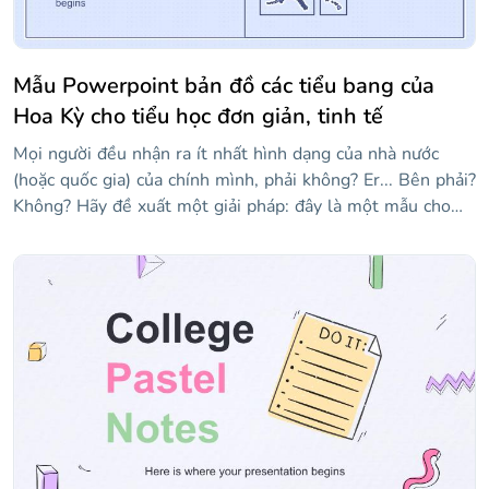
Mẫu Powerpoint bản đồ các tiểu bang của
Hoa Kỳ cho tiểu học đơn giản, tinh tế
Mọi người đều nhận ra ít nhất hình dạng của nhà nước
(hoặc quốc gia) của chính mình, phải không? Er... Bên phải?
Không? Hãy đề xuất một giải pháp: đây là một mẫu cho
các giáo viên muốn được hỗ trợ trực quan một chút khi
giảng dạy tất cả 50 tiểu bang của Hoa Kỳ. Nó có nhiều bản
đồ của các tiểu bang khác nhau! Vì chúng tôi đã sử dụng
tông màu xanh lam, mọi thứ đều ổn, êm dịu, nhẹ nhàng...
Này, hãy thức dậy, chúng ta đang ở giữa lớp! Nếu bạn thấy
một số trạng thái bị thiếu, hãy kiểm tra các trang trình bày
ở cuối mẫu, nơi bạn sẽ tìm thấy các liên kết đến phần còn
lại của chúng!