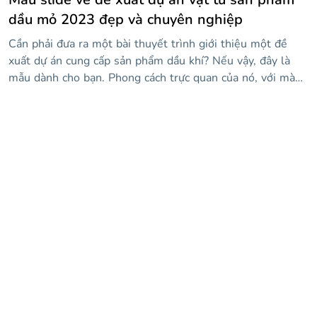
dầu mỏ 2023 đẹp và chuyên nghiệp
Cần phải đưa ra một bài thuyết trình giới thiệu một đề
xuất dự án cung cấp sản phẩm dầu khí? Nếu vậy, đây là
mẫu dành cho bạn. Phong cách trực quan của nó, với màu
đen trắng rõ rệt, đặt nội dung của bạn lên hàng đầu và
trung tâm trong mỗi trang trình bày, và các hình minh họa
về dầu trong nền sẽ khiến mọi người suy ngẫm về ý tưởng
của bạn về việc biến vàng đen thành một công việc kinh
doanh có lãi. Vì vậy, hãy đặt vòng quay của riêng bạn vào
nó và sẵn sàng thuyết phục khán giả của bạn!