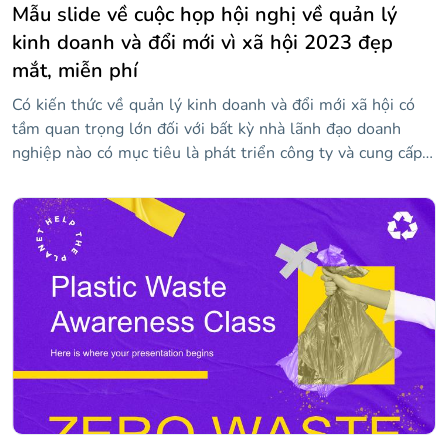
Mẫu slide về cuộc họp hội nghị về quản lý
kinh doanh và đổi mới vì xã hội 2023 đẹp
mắt, miễn phí
Có kiến thức về quản lý kinh doanh và đổi mới xã hội có
tầm quan trọng lớn đối với bất kỳ nhà lãnh đạo doanh
nghiệp nào có mục tiêu là phát triển công ty và cung cấp
hạnh phúc cho nhân viên của họ. Chúng tôi đã thiết kế
mẫu độc đáo và hấp dẫn này để bạn có thể trình bày các
diễn giả, chương trình và nội dung chính của hội nghị của
bạn. Trong đó, bạn sẽ tìm thấy các tài nguyên như dòng
thời gian, đồ thị, sơ đồ và biểu tượng mà bạn có thể tùy
chỉnh với thông tin của mình để truyền bá kiến thức của
mình.