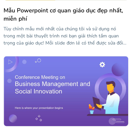
Mẫu Powerpoint cơ quan giáo dục đẹp nhất,
miễn phí
Tùy chỉnh mẫu mới nhất của chúng tôi và sử dụng nó
trong một bài thuyết trình nơi bạn giải thích tầm quan
trọng của giáo dục! Mỗi slide đơn lẻ có thể được sửa đổi
với nội dung của riêng bạn, bao gồm cả hình ảnh. Tất cả
các tác phẩm đều khá sáng tạo và phông chữ kịch bản
thông thường được sử dụng cho các tiêu đề làm cho các
slide trở nên độc đáo hơn. Nó hoàn hảo cho những thông
điệp tích cực khuyến khích việc dạy và học!