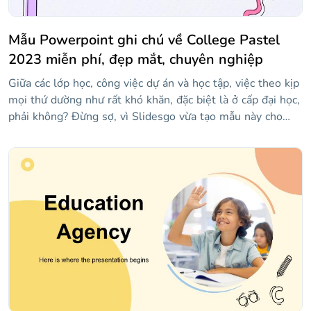
Mẫu Powerpoint ghi chú về College Pastel
2023 miễn phí, đẹp mắt, chuyên nghiệp
Giữa các lớp học, công việc dự án và học tập, việc theo kịp
mọi thứ dường như rất khó khăn, đặc biệt là ở cấp đại học,
phải không? Đừng sợ, vì Slidesgo vừa tạo mẫu này cho
bạn! Để cổ vũ bạn, điều đầu tiên chúng tôi nghĩ ra là màu
pastel tươi sáng và nhiều hình minh họa giống như hình
vẽ nguệch ngoạc — một nét thú vị luôn được chào đón!
Tất cả các bố cục đều chứa các mảnh giấy hoặc ghi chú
dính, nơi bạn có thể viết bất cứ điều gì bạn cần nhớ. Sự
kết hợp tuyệt vời này sẽ khiến bạn lưu giữ thông tin đó
trong một thời gian dài!