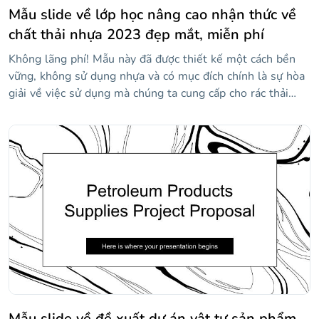
Mẫu slide về lớp học nâng cao nhận thức về
chất thải nhựa 2023 đẹp mắt, miễn phí
Không lãng phí! Mẫu này đã được thiết kế một cách bền
vững, không sử dụng nhựa và có mục đích chính là sự hòa
giải về việc sử dụng mà chúng ta cung cấp cho rác thải
nhựa. Bằng cách này, bạn có thể dạy một lớp học cho học
sinh của mình và giúp họ nhận thức được thực tế ô nhiễm
và cách chúng ta vẫn có thời gian với những cử chỉ nhỏ,
cứu hành tinh. Một cử chỉ nhỏ? Chà, bạn có thể tải xuống
thiết kế này với phong cách rất bắt mắt: hình nền màu
tím, hình ảnh liên quan đến chủ đề, thông tin về việc sử
dụng chất thải nhựa và hơn thế nữa!
Mẫu slide về đề xuất dự án vật tư sản phẩm