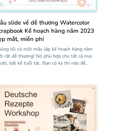
ỉnh sửa các đồ họa thông tin này và sử dụng
úng cho bài học thơ tiếp theo của bạn!
ẫu slide về dễ thương Watercolor
crapbook Kế hoạch hàng năm 2023
ẹp mắt, miễn phí
úng tôi có một mẫu lập kế hoạch hàng năm
i rất dễ thương! Nó phù hợp cho tất cả mọi
ười, bất kể tuổi tác. Bạn có kỳ thi nào để
uẩn bị không? Có thể một số cuộc hẹn? Hoặc
n có các lớp học để tham dự? Có rất nhiều
ang trình bày với lịch và thời gian biểu, hoàn
ỉnh với ghi chú, vì vậy bạn có thể theo dõi mọi
ứ. Bên cạnh đó, các chi tiết màu nước làm cho
 trở nên đáng yêu!