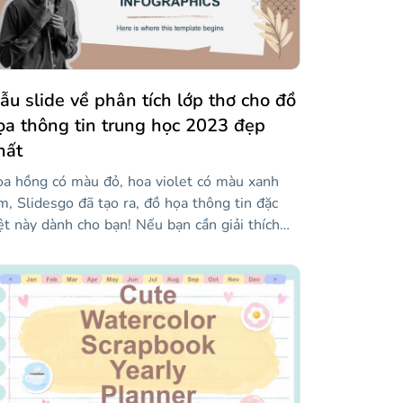
 cuốn sách này và bắt đầu vẽ bằng màu nước
a bạn!
ẫu slide về phân tích lớp thơ cho đồ
ọa thông tin trung học 2023 đẹp
hất
a hồng có màu đỏ, hoa violet có màu xanh
m, Slidesgo đã tạo ra, đồ họa thông tin đặc
ệt này dành cho bạn! Nếu bạn cần giải thích
ch phân tích thơ cho học sinh trung học, bạn
 cần những nguồn lực tốt nhất để thu hút sự
ú ý của họ và làm cho nó hấp dẫn. Rất may,
úng tôi đã tập hợp bộ đồ họa thông tin này để
úp bạn viết những câu thơ đẹp mắt và tạo cho
 cái nhìn sổ lưu niệm cắt dán sẽ tạo ra sự
ác biệt trong lớp học của bạn! Màu sắc nhẹ
àng và phong cách thanh lịch và thẩm mỹ.