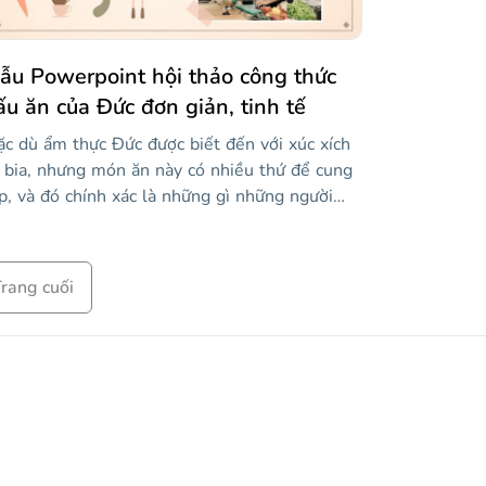
ẫu Powerpoint hội thảo công thức
ấu ăn của Đức đơn giản, tinh tế
c dù ẩm thực Đức được biết đến với xúc xích
 bia, nhưng món ăn này có nhiều thứ để cung
p, và đó chính xác là những gì những người
am dự hội thảo công thức nấu ăn Đức của bạn
 học được. Khám phá mẫu kem tuyệt đẹp này
 có hình minh họa để giải thích tất cả về ẩm
rang cuối
ực từ đất nước này, đặc điểm của nó, dạy các
ng thức nấu ăn chính và đề xuất các hoạt
ng thực tế cho hội thảo của bạn. Bạn chỉ cần
êm nội dung của mình và tận dụng các tài
uyên của bài thuyết trình này để mang lại trải
hiệm đáng kinh ngạc trong hội thảo của bạn.