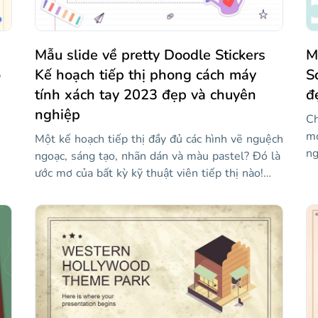
.
Ch
ch
Mẫu slide về pretty Doodle Stickers
M
o
Kế hoạch tiếp thị phong cách máy
S
tính xách tay 2023 đẹp và chuyên
đ
nghiệp
,
Ch
mớ
Một kế hoạch tiếp thị đầy đủ các hình vẽ nguệch
ng
ngoạc, sáng tạo, nhãn dán và màu pastel? Đó là
ch
ước mơ của bất kỳ kỹ thuật viên tiếp thị nào!
bạ
Chà, đôi khi giấc mơ trở thành sự thật: mẫu này
tr
cung cấp cho bạn rất nhiều tài nguyên có thể
nó
ch
chỉnh sửa cho phép bạn minh họa các khái niệm
g
th
tiếp thị như hành động chính, KPI, kênh người
ất
nó
mua... Gây ngạc nhiên cho khán giả của bạn với
một thiết kế sáng tạo trong bài thuyết trình
tiếp theo của bạn và định hình kế hoạch sẽ thúc
đẩy sản phẩm hoặc dịch vụ của bạn. Vẽ nguệch