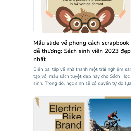
Mẫu slide về phong cách scrapbook
dễ thương: Sách sinh viên 2023 đẹp
nhất
Biến bài tập về nhà thành một trải nghiệm sá
tạo với mẫu sách tuyệt đẹp này cho Sách Học
sinh. Trong đó, học sinh sẽ có quyền tự do lự
chọn chủ đề mà họ muốn nói, hình ảnh và tài
nguyên được đưa vào sẽ giúp họ minh họa ý
tưởng của mình và định dạng cho phép nó đư
in, và thậm chí ràng buộc nó! Tải xuống ngay
bây giờ và biến bài học của bạn thành một bài
học mà họ sẽ không bao giờ quên với thiết kế