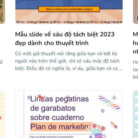
Chỉ cần chỉnh sửa tài nguyên với thông tin của
Mở
bạn.
củ
Mẫu slide về sáu độ tách biệt 2023
M
đẹp dành cho thuyết trình
h
n
Có một giả thuyết nói rằng giữa bạn và bất kỳ
người nào trên thế giới, chỉ có sáu mức độ tách
kế
Ho
biệt. Điều đó có nghĩa là, ví dụ, giữa bạn và ca sĩ
la
yêu thích của bạn chỉ có 5 người! Với mẫu này
bi
với đồ trang trí hình học và cổ điển, bạn có thể
ời
cá
giải thích luật này, nguồn gốc của nó, cách nó đã
sẽ
được chứng minh... và thậm chí đưa ra ví dụ về
ch
mối liên hệ giữa bạn và những người nổi tiếng!
ch
Thiết kế hoàn toàn có thể chỉnh sửa và dễ sử
n
gi
dụng.
nó
số
kh
nh