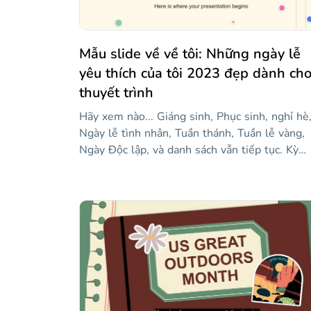
lai mà mọi kế hoạch kinh doanh phải thực hiện
Mẫu slide về về tôi: Những ngày lễ
yêu thích của tôi 2023 đẹp dành ch
thuyết trình
Hãy xem nào... Giáng sinh, Phục sinh, nghỉ hè
Ngày lễ tình nhân, Tuần thánh, Tuần lễ vàng,
Ngày Độc lập, và danh sách vẫn tiếp tục. Kỳ
nghỉ yêu thích của bạn là gì? Có lẽ bạn muốn
viết về những gì bạn đã làm trong kỳ nghỉ, nơi
bạn đã đi, những gì bạn đã thấy, nơi bạn chơi,
v.v. Đây là mẫu mà bạn đang tìm kiếm, bởi vì 
sẽ "dạy" bạn cách giữ một cuốn nhật ký. Chún
tôi cũng đã thêm một số nhãn dán — chúng r
tuyệt và hài hước!