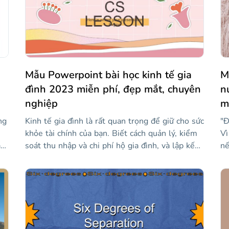
Mẫu Powerpoint bài học kinh tế gia
M
đình 2023 miễn phí, đẹp mắt, chuyên
n
nghiệp
m
ng
Kinh tế gia đình là rất quan trọng để giữ cho sức
"Đ
khỏe tài chính của bạn. Biết cách quản lý, kiểm
Vì
a
soát thu nhập và chi phí hộ gia đình, và lập kế
nế
hoạch tiết kiệm là chìa khóa, và những người trẻ
củ
tuổi càng sớm học cách làm điều này, nó sẽ
đặ
ợc
càng tốt cho tương lai của họ. Để giúp bạn dạy
th
lớp kinh tế gia đình của mình, chúng tôi giới
vớ
thiệu mẫu đẹp này đầy màu sắc và nhãn dán vui
th
nhộn sẽ thu hút sự chú ý của học sinh của bạn.
nh