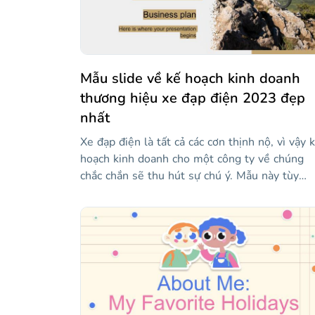
đầy động vật và sự sáng tạo này.
Mẫu slide về kế hoạch kinh doanh
thương hiệu xe đạp điện 2023 đẹp
nhất
Xe đạp điện là tất cả các cơn thịnh nộ, vì vậy 
hoạch kinh doanh cho một công ty về chúng
chắc chắn sẽ thu hút sự chú ý. Mẫu này tùy
thuộc vào nhiệm vụ gây ấn tượng với mọi ngư
nhìn thấy nó. Với những bức ảnh tuyệt vời và
nền xám được trang trí bằng những nét màu
nâu gợi lên một con đường đất, nó quản lý để
nắm bắt sự phấn khích của những chiếc xe hiệ
đại này. Và với các biểu tượng và một loạt các
cách để trình bày và giải thích các sự kiện và 
liệu, nó cũng bao gồm các dự báo trong tương