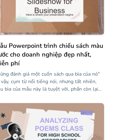
ẫu Powerpoint trình chiếu sách màu
ước cho doanh nghiệp đẹp nhất,
iễn phí
ừng đánh giá một cuốn sách qua bìa của nó"
 vậy, cụm từ nổi tiếng nói, nhưng tất nhiên,
u bìa của mẫu này là tuyệt vời, phần còn lại
a bài thuyết trình cũng vậy. Đây là một mẫu
c biệt dành riêng cho thế giới kinh doanh,
eo sau một thiết kế mô phỏng một cuốn sách
i màu nước. Điều này sẽ mang lại cảm giác
anh lịch cho nội dung của bạn và sẽ làm ngạc
iên tất cả những ai nhìn thấy bài thuyết trình.