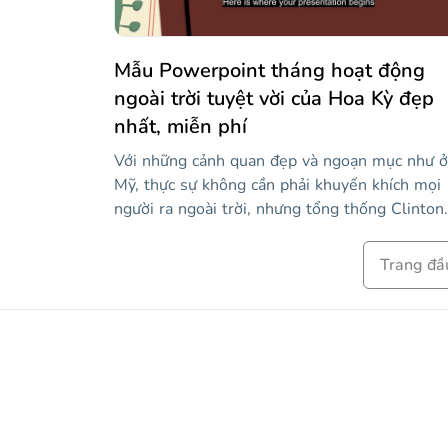
Mẫu Powerpoint tháng hoạt động
ngoài trời tuyệt vời của Hoa Kỳ đẹp
nhất, miễn phí
Với những cảnh quan đẹp và ngoạn mục như ở
Mỹ, thực sự không cần phải khuyến khích mọi
người ra ngoài trời, nhưng tổng thống Clinton
đã có ý tưởng tuyệt vời là dành một tháng để
nói về tầm quan trọng và sự độc đáo của các 
Trang đầ
chứa tự nhiên ở đất nước tuyệt vời này. Tại sa
tháng sáu? Chà, tháng sáu có thời tiết hoàn h
để đi và khám phá những địa điểm đáng kinh
ngạc này. Tháng này là dịp hoàn hảo để nói về
biến đổi khí hậu và cách nó ảnh hưởng đến rừ
của chúng ta! Với mẫu sáng tạo này, bạn có th
nói về lễ kỷ niệm này theo một cách độc đáo!