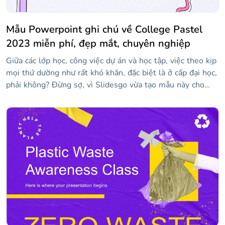
Mẫu Powerpoint ghi chú về College Pastel
2023 miễn phí, đẹp mắt, chuyên nghiệp
Giữa các lớp học, công việc dự án và học tập, việc theo kịp
mọi thứ dường như rất khó khăn, đặc biệt là ở cấp đại học,
phải không? Đừng sợ, vì Slidesgo vừa tạo mẫu này cho
bạn! Để cổ vũ bạn, điều đầu tiên chúng tôi nghĩ ra là màu
pastel tươi sáng và nhiều hình minh họa giống như hình
vẽ nguệch ngoạc — một nét thú vị luôn được chào đón!
Tất cả các bố cục đều chứa các mảnh giấy hoặc ghi chú
dính, nơi bạn có thể viết bất cứ điều gì bạn cần nhớ. Sự
kết hợp tuyệt vời này sẽ khiến bạn lưu giữ thông tin đó
trong một thời gian dài!