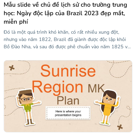
Mẫu slide về chủ đề lịch sử cho trường trung
học: Ngày độc lập của Brazil 2023 đẹp mắt,
miễn phí
Đó là một quá trình khó khăn, có rất nhiều xung đột,
nhưng vào năm 1822, Brazil đã giành được độc lập khỏi
Bồ Đào Nha, và sau đó được phê chuẩn vào năm 1825 với
Hiệp ước Rio de Janeiro. Những đường trượt màu xanh lá
cây này, màu xanh lá cây như tông màu trên lá cờ Brazil,
có thể giúp bạn chia sẻ các sự kiện lịch sử dẫn đến nền
độc lập của Brazil. Nếu hôm nay là ngày 7 tháng XNUMX,
thì tất cả các quả bóng bay sẽ có ích, vì đó là Ngày Độc
lập! Hãy xem các trang chiếu này và ví dụ về các phần mà
bạn có thể đưa vào trong bài học của mình. Văn bản phụ
có bằng tiếng Bồ Đào Nha!