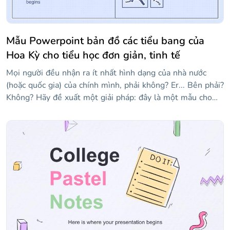
Mẫu Powerpoint bản đồ các tiểu bang của
Hoa Kỳ cho tiểu học đơn giản, tinh tế
Mọi người đều nhận ra ít nhất hình dạng của nhà nước
(hoặc quốc gia) của chính mình, phải không? Er... Bên phải?
Không? Hãy đề xuất một giải pháp: đây là một mẫu cho
các giáo viên muốn được hỗ trợ trực quan một chút khi
giảng dạy tất cả 50 tiểu bang của Hoa Kỳ. Nó có nhiều bản
đồ của các tiểu bang khác nhau! Vì chúng tôi đã sử dụng
tông màu xanh lam, mọi thứ đều ổn, êm dịu, nhẹ nhàng...
Này, hãy thức dậy, chúng ta đang ở giữa lớp! Nếu bạn thấy
một số trạng thái bị thiếu, hãy kiểm tra các trang trình bày
ở cuối mẫu, nơi bạn sẽ tìm thấy các liên kết đến phần còn
lại của chúng!