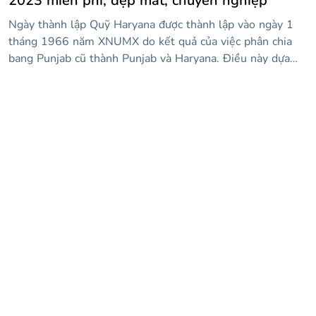
2023 miễn phí, đẹp mắt, chuyên nghiệp
Ngày thành lập Quỹ Haryana được thành lập vào ngày 1
tháng 1966 năm XNUMX do kết quả của việc phân chia
bang Punjab cũ thành Punjab và Haryana. Điều này dựa
trên sự khác biệt về ngôn ngữ. Nếu bạn muốn kỷ niệm
ngày này, hãy giới thiệu khu vực xinh đẹp này của Ấn Độ
với mẫu này! Nó có nền đen nên màu sắc của lá cờ nổi
bật, ngay cả thiết kế cờ lượn sóng cũng siêu bắt mắt! Dạy
mọi người cách kỷ niệm ngày này và nói về phần này của
văn hóa Ấn Độ.