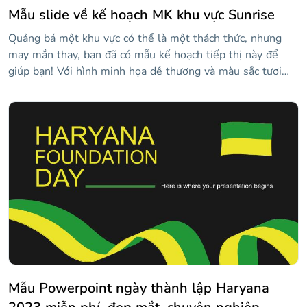
Mẫu slide về kế hoạch MK khu vực Sunrise
Quảng bá một khu vực có thể là một thách thức, nhưng
may mắn thay, bạn đã có mẫu kế hoạch tiếp thị này để
giúp bạn! Với hình minh họa dễ thương và màu sắc tươi
sáng trên mỗi slide, nó cho phép bạn giữ cho mọi thứ trở
nên thú vị trong khi đi sâu vào chi tiết cụ thể của tầm nhìn
của mình, và với những bức ảnh và nhiều nét chạm thú vị
để làm sống động mọi thứ, bạn có thể yên tâm rằng khán
giả của bạn sẽ cảm thấy phấn khích. Điều đó nghe có vẻ
giống như một kế hoạch, hay cái gì?
Mẫu Powerpoint ngày thành lập Haryana