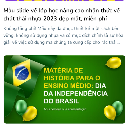
Mẫu slide về lớp học nâng cao nhận thức về
chất thải nhựa 2023 đẹp mắt, miễn phí
Không lãng phí! Mẫu này đã được thiết kế một cách bền
vững, không sử dụng nhựa và có mục đích chính là sự hòa
giải về việc sử dụng mà chúng ta cung cấp cho rác thải
nhựa. Bằng cách này, bạn có thể dạy một lớp học cho học
sinh của mình và giúp họ nhận thức được thực tế ô nhiễm
và cách chúng ta vẫn có thời gian với những cử chỉ nhỏ,
cứu hành tinh. Một cử chỉ nhỏ? Chà, bạn có thể tải xuống
thiết kế này với phong cách rất bắt mắt: hình nền màu
tím, hình ảnh liên quan đến chủ đề, thông tin về việc sử
dụng chất thải nhựa và hơn thế nữa!