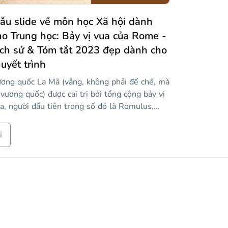
ch sử khốc liệt này. Bắt đầu giải đấu với mẫu
ời trung cổ này!
ẫu slide về môn học Xã hội dành
ho Trung học: Bảy vị vua của Rome -
ịch sử & Tóm tắt 2023 đẹp dành cho
huyết trình
ơng quốc La Mã (vâng, không phải đế chế, mà
 vương quốc) được cai trị bởi tổng cộng bảy vị
a, người đầu tiên trong số đó là Romulus,
t trong những người sáng lập thành phố. Bạn
ng tìm kiếm nguồn cảm hứng để lớp học lịch
i
 tiếp theo của bạn là một lớp học tuyệt vời?
ận mẫu trông cổ điển này và đưa học sinh
a bạn quay ngược thời gian, khi bạn dạy Rome
ư thế nào từ năm 750 trước Công nguyên
n năm 500 trước Công nguyên. Các hình
nh họa và các yếu tố trang trí rất theo chủ đề!