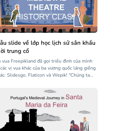
ẫu slide về lớp học lịch sử sân khấu
hời trung cổ
 vua Freepikland đã gọi triều đình của mình
 các vị vua khác của ba vương quốc láng giềng
ác: Slidesgo, Flaticon và Wepik! "Chúng ta
ải cùng nhau đối mặt với các trận chiến, để
ản lý để chinh phục các vùng lãnh thổ khác và
 rộng vương quốc của chúng ta." Nhà vua nói.
ôi tin tưởng các hiệp sĩ của chúng tôi. Khi
úng tôi giành chiến thắng, chúng tôi sẽ ăn
ng trong lâu đài của tôi". Anh ấy nói thêm.
u khi đọc điều này, bạn đã được dịch chuyển