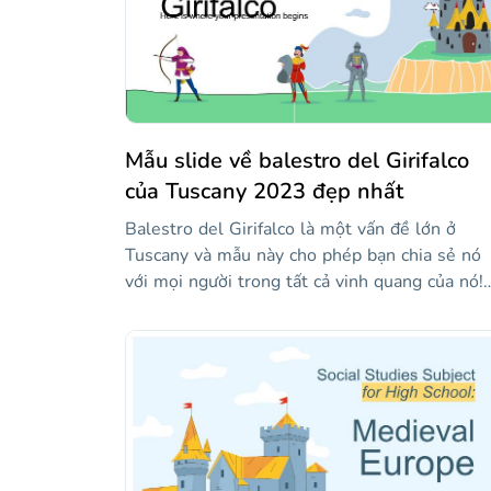
Mẫu slide về balestro del Girifalco
của Tuscany 2023 đẹp nhất
Balestro del Girifalco là một vấn đề lớn ở
Tuscany và mẫu này cho phép bạn chia sẻ nó
với mọi người trong tất cả vinh quang của nó!
Các hình minh họa thú vị về thời trung cổ của
nó bao gồm mọi thứ, từ cung thủ đến hiệp sĩ
trong bộ áo giáp, đưa bạn vào đúng khoảng th
gian mà lễ kỷ niệm bắt đầu. Chỉ cần tùy chỉnh
nó với những lời giải thích của riêng bạn và bạ
sẽ sẵn sàng cho thế giới biết về truyền thống
đẹp đẽ và cổ xưa này!