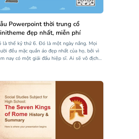
 bạn muốn!
ẫu Powerpoint thời trung cổ
initheme đẹp nhất, miễn phí
 là thế kỷ thứ 6. Đó là một ngày nắng. Mọi
ười đều mặc quần áo đẹp nhất của họ, bởi vì
m nay có một giải đấu hiệp sĩ. Ai sẽ vô địch
ải đấu? Nào, nào, chúng ta đến muộn! Bên
nh đó, nhà vua sẽ có mặt. Thời trung cổ diễn
 giữa thế kỷ thứ 5 và thứ 15, và trong nhiều
m, đã có thời gian cho nhiều sự kiện diễn ra
hẳng hạn như các giải đấu hiệp sĩ) và cho các
ng trình kiến trúc vĩ đại được tạo ra (chẳng
n như các lâu đài thời trung cổ khổng lồ).
nitheme này về thời Trung cổ không được tạo
 trong thời Trung cổ, nhưng nó cũng tuyệt vời
ư vậy! Chỉ cần tải xuống để nói về giai đoạn