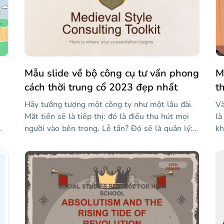
Mẫu slide về bộ công cụ tư vấn phong
M
cách thời trung cổ 2023 đẹp nhất
t
Hãy tưởng tượng một công ty như một lâu đài.
Và
Mặt tiền sẽ là tiếp thị: đó là điều thu hút mọi
là
người vào bên trong. Lễ tân? Đó sẽ là quản lý:
kh
đó là nơi mọi thứ và mọi người được tổ chức.
ph
Khách mời là khách hàng, tất nhiên! Nhưng chi
qu
ời
nhánh tư vấn của công ty ở đâu? Nó gần như
mở
không thể nhận thấy, nhưng nó giữ mọi thứ lại
"T
n
với nhau: đó là những trụ cột! Nói với mọi người
ch
tầm quan trọng của việc tư vấn và cho thấy
mừ
những gì bạn làm cho khách hàng và nhà đầu tư
Sa