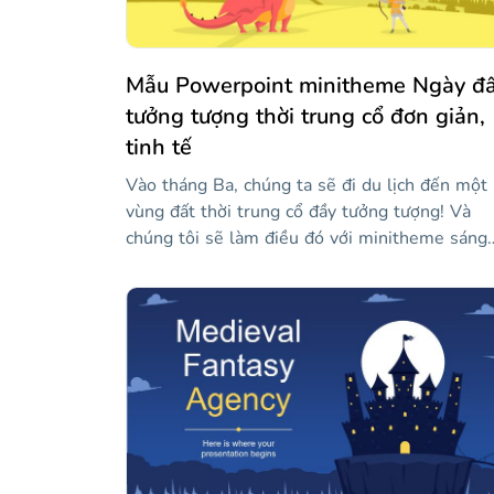
Mẫu Powerpoint minitheme Ngày đấ
tưởng tượng thời trung cổ đơn giản,
tinh tế
Vào tháng Ba, chúng ta sẽ đi du lịch đến một
vùng đất thời trung cổ đầy tưởng tượng! Và
chúng tôi sẽ làm điều đó với minitheme sáng
tạo này, tất nhiên, bạn có thể nói về vùng đất
giả tưởng mà bạn chọn, nhưng cũng vào khoả
ngày 25 tháng XNUMX, ngày kỷ niệm sự tưởn
tượng của thế giới thời trung cổ được tạo ra b
một trong những nhà văn nổi tiếng nhất về v
học giả tưởng trong lịch sử (và cũng là người
yêu thích nhẫn). Chà, tất cả những gì còn lại l
thêm nội dung của bạn vào bản trình bày này 
để phép thuật và tưởng tượng chiếm lấy bạn!