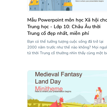
Mẫu Powerpoint môn học Xã hội ch
Trung học - Lớp 10: Châu Âu thời
Trung cổ đẹp nhất, miễn phí
Bạn có thể tưởng tượng cuộc sống đã trở lại
2000 năm trước như thế nào không? Mọi ngư
từ thời Trung cổ thường nhìn thấy cùng một b
trời, sông và núi mà bạn nhìn thấy, nhưng cuộ
sống của họ vô cùng khác biệt đối với họ hồi đ
Chuẩn bị một bài học về Châu Âu thời Trung 
với mẫu này đầy đủ các hình ảnh minh họa lấy
cảm hứng từ những thời điểm đó. Lâu đài, hiệ
sĩ, nông nghiệp... Mỗi phần của bài học đều có
trí của nó trong bài thuyết trình sáng tạo này
dành cho giáo viên nghiên cứu xã hội!