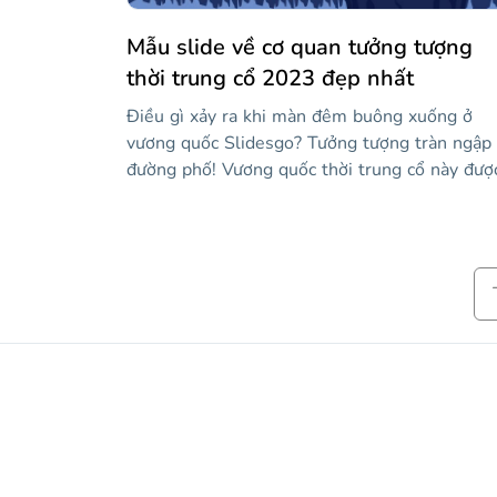
Mẫu slide về cơ quan tưởng tượng
thời trung cổ 2023 đẹp nhất
Điều gì xảy ra khi màn đêm buông xuống ở
vương quốc Slidesgo? Tưởng tượng tràn ngập
đường phố! Vương quốc thời trung cổ này đượ
điều hành bởi hai người cai trị tốt bụng: Goog
Slides và PowerPoint. Động thái mới nhất ch
nhân viên của họ là mẫu sáng tạo này để giới
thiệu các đại lý tiếp thị. Các slide thể hiện tất
sức mạnh của vương quốc: một phong cách m
chúng ta có thể định nghĩa là "tưởng tượng th
trung cổ", hình minh họa về lâu đài nơi các vị
vua yêu quý của chúng ta sống và hình nền m
phỏng cảnh quan của vương quốc, nhưng vào
ban đêm vì đó là lúc điều kỳ diệu xảy ra! Vậy 
sẽ là gì, hiệp sĩ trung thành, bạn sẽ bước vào
vương quốc Slidesgo bằng cách chỉnh sửa mẫ