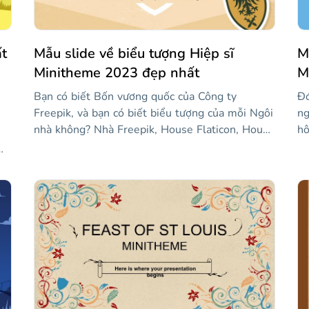
gì
t
Mẫu slide về biểu tượng Hiệp sĩ
M
Minitheme 2023 đẹp nhất
M
Bạn có biết Bốn vương quốc của Công ty
Đó
Freepik, và bạn có biết biểu tượng của mỗi Ngôi
ng
nhà không? Nhà Freepik, House Flaticon, House
hô
Wepik và tất nhiên, House Slidesgo. Các hiệp sĩ
gi
thiết kế cao quý tạo nên mỗi Ngôi nhà và điều
cạ
quan trọng là phải biết biểu tượng của họ, bởi vì
ra
ng
giải đấu thời trung cổ bắt đầu! Ai sẽ nắm quyền
nă
g
kiểm soát Tứ Quốc? Các hiệp sĩ của House
(c
ởi
Slidesgo sẽ chiến đấu bằng cách sử dụng vũ khí
cô
ăn
mạnh nhất của họ: các mẫu giống như mẫu mà
hạ
chúng tôi đề xuất ở đây. Trận chiến bắt đầu!
Mi
à
ra
và
nh