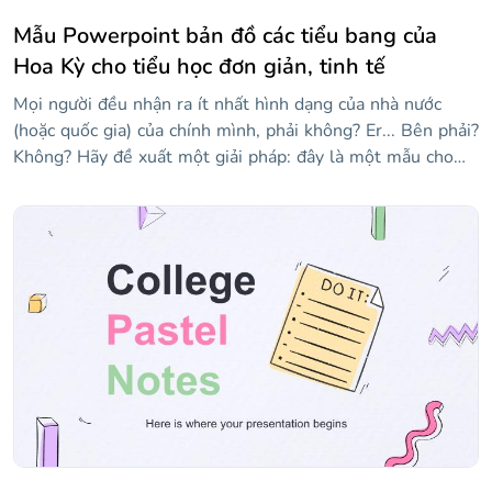
Mẫu Powerpoint bản đồ các tiểu bang của
Hoa Kỳ cho tiểu học đơn giản, tinh tế
Mọi người đều nhận ra ít nhất hình dạng của nhà nước
(hoặc quốc gia) của chính mình, phải không? Er... Bên phải?
Không? Hãy đề xuất một giải pháp: đây là một mẫu cho
các giáo viên muốn được hỗ trợ trực quan một chút khi
giảng dạy tất cả 50 tiểu bang của Hoa Kỳ. Nó có nhiều bản
đồ của các tiểu bang khác nhau! Vì chúng tôi đã sử dụng
tông màu xanh lam, mọi thứ đều ổn, êm dịu, nhẹ nhàng...
Này, hãy thức dậy, chúng ta đang ở giữa lớp! Nếu bạn thấy
một số trạng thái bị thiếu, hãy kiểm tra các trang trình bày
ở cuối mẫu, nơi bạn sẽ tìm thấy các liên kết đến phần còn
lại của chúng!