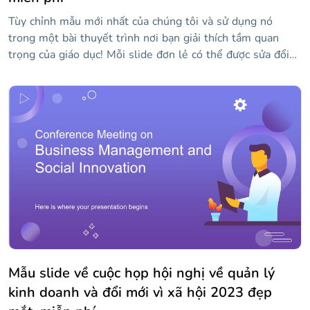
Tùy chỉnh mẫu mới nhất của chúng tôi và sử dụng nó
trong một bài thuyết trình nơi bạn giải thích tầm quan
trọng của giáo dục! Mỗi slide đơn lẻ có thể được sửa đổi
với nội dung của riêng bạn, bao gồm cả hình ảnh. Tất cả
các tác phẩm đều khá sáng tạo và phông chữ kịch bản
thông thường được sử dụng cho các tiêu đề làm cho các
slide trở nên độc đáo hơn. Nó hoàn hảo cho những thông
điệp tích cực khuyến khích việc dạy và học!
Mẫu slide về cuộc họp hội nghị về quản lý
kinh doanh và đổi mới vì xã hội 2023 đẹp