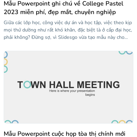
Mẫu Powerpoint ghi chú về College Pastel
2023 miễn phí, đẹp mắt, chuyên nghiệp
Giữa các lớp học, công việc dự án và học tập, việc theo kịp
mọi thứ dường như rất khó khăn, đặc biệt là ở cấp đại học,
phải không? Đừng sợ, vì Slidesgo vừa tạo mẫu này cho
bạn! Để cổ vũ bạn, điều đầu tiên chúng tôi nghĩ ra là màu
pastel tươi sáng và nhiều hình minh họa giống như hình
vẽ nguệch ngoạc — một nét thú vị luôn được chào đón!
Tất cả các bố cục đều chứa các mảnh giấy hoặc ghi chú
dính, nơi bạn có thể viết bất cứ điều gì bạn cần nhớ. Sự
kết hợp tuyệt vời này sẽ khiến bạn lưu giữ thông tin đó
trong một thời gian dài!
Mẫu Powerpoint cuộc họp tòa thị chính mới