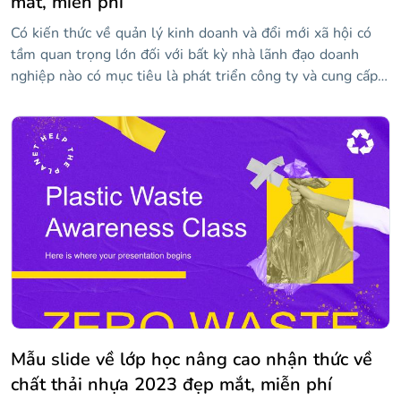
mắt, miễn phí
Có kiến thức về quản lý kinh doanh và đổi mới xã hội có
tầm quan trọng lớn đối với bất kỳ nhà lãnh đạo doanh
nghiệp nào có mục tiêu là phát triển công ty và cung cấp
hạnh phúc cho nhân viên của họ. Chúng tôi đã thiết kế
mẫu độc đáo và hấp dẫn này để bạn có thể trình bày các
diễn giả, chương trình và nội dung chính của hội nghị của
bạn. Trong đó, bạn sẽ tìm thấy các tài nguyên như dòng
thời gian, đồ thị, sơ đồ và biểu tượng mà bạn có thể tùy
chỉnh với thông tin của mình để truyền bá kiến thức của
mình.
Mẫu slide về lớp học nâng cao nhận thức về
chất thải nhựa 2023 đẹp mắt, miễn phí