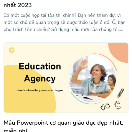
nhất 2023
Có một cuộc họp tại tòa thị chính? Bạn nên tham dự, vì
một số chủ đề quan trọng sẽ được thảo luận ở đó. Ồ, bạn
phụ trách trình chiếu? Sử dụng mẫu mới của chúng tôi,
chứa các bố cục chính như số, báo cáo trạng thái, sự kiện
sắp tới, v.v. Có đồ thị và đồ họa thông tin để hiển thị dữ
liệu và một số hình ảnh!
Mẫu Powerpoint cơ quan giáo dục đẹp nhất,
miễn phí