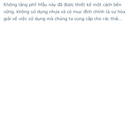
Không lãng phí! Mẫu này đã được thiết kế một cách bền
vững, không sử dụng nhựa và có mục đích chính là sự hòa
giải về việc sử dụng mà chúng ta cung cấp cho rác thải
nhựa. Bằng cách này, bạn có thể dạy một lớp học cho học
sinh của mình và giúp họ nhận thức được thực tế ô nhiễm
và cách chúng ta vẫn có thời gian với những cử chỉ nhỏ,
cứu hành tinh. Một cử chỉ nhỏ? Chà, bạn có thể tải xuống
thiết kế này với phong cách rất bắt mắt: hình nền màu
tím, hình ảnh liên quan đến chủ đề, thông tin về việc sử
dụng chất thải nhựa và hơn thế nữa!