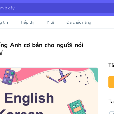
g tin
Tiếp thị
Y tế
Đa chức năng
ếng Anh cơ bản cho người nói
í
Tả
Ta