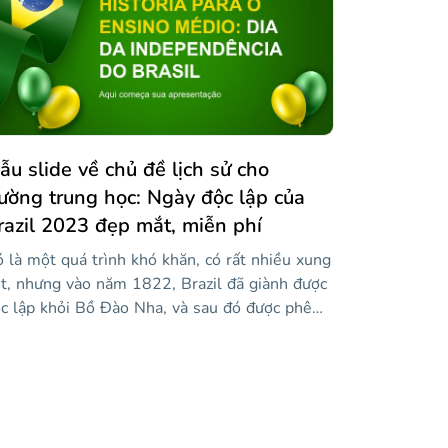
o những thông điệp tích cực khuyến khích việc
y và học!
ẫu slide về chủ đề lịch sử cho
rường trung học: Ngày độc lập của
razil 2023 đẹp mắt, miễn phí
 là một quá trình khó khăn, có rất nhiều xung
t, nhưng vào năm 1822, Brazil đã giành được
c lập khỏi Bồ Đào Nha, và sau đó được phê
uẩn vào năm 1825 với Hiệp ước Rio de
neiro. Những đường trượt màu xanh lá cây
y, màu xanh lá cây như tông màu trên lá cờ
azil, có thể giúp bạn chia sẻ các sự kiện lịch
 dẫn đến nền độc lập của Brazil. Nếu hôm nay