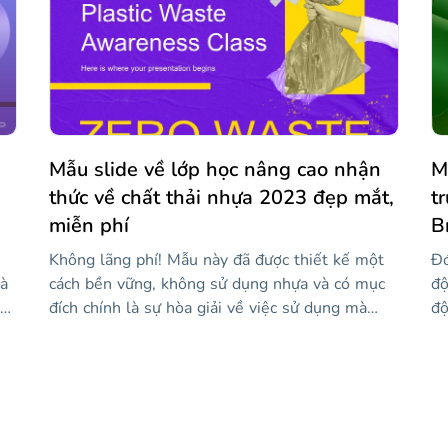
ch
ều
đề này tạo ra. Các slide cung cấp một phong
dạ
cách trang trọng và được thiết kế để làm cho
ố
thông tin của bạn nổi bật và bảo vệ luận án của
h
bạn thành công.
ết
Mẫu slide về lớp học nâng cao nhận
M
thức về chất thải nhựa 2023 đẹp mắt,
t
miễn phí
B
Không lãng phí! Mẫu này đã được thiết kế một
Đó
hà
cách bền vững, không sử dụng nhựa và có mục
độ
t
đích chính là sự hòa giải về việc sử dụng mà
độ
chúng ta cung cấp cho rác thải nhựa. Bằng cách
ch
áo
này, bạn có thể dạy một lớp học cho học sinh
Ja
ễn
của mình và giúp họ nhận thức được thực tế ô
nà
hị
nhiễm và cách chúng ta vẫn có thời gian với
Br
những cử chỉ nhỏ, cứu hành tinh. Một cử chỉ
sử