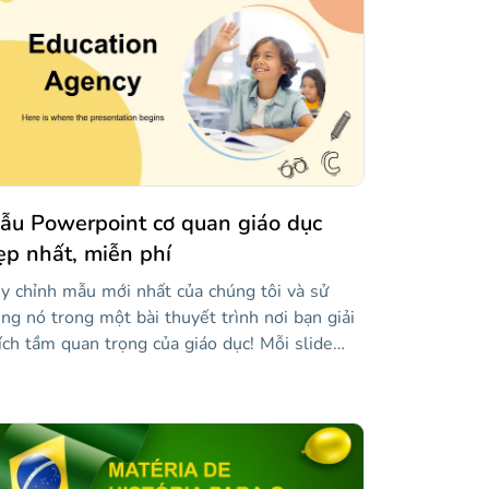
ẫu Powerpoint cơ quan giáo dục
ẹp nhất, miễn phí
y chỉnh mẫu mới nhất của chúng tôi và sử
ng nó trong một bài thuyết trình nơi bạn giải
ích tầm quan trọng của giáo dục! Mỗi slide
n lẻ có thể được sửa đổi với nội dung của
êng bạn, bao gồm cả hình ảnh. Tất cả các tác
ẩm đều khá sáng tạo và phông chữ kịch bản
ông thường được sử dụng cho các tiêu đề làm
o các slide trở nên độc đáo hơn. Nó hoàn hảo