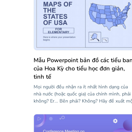
Mẫu Powerpoint bản đồ các tiểu ba
của Hoa Kỳ cho tiểu học đơn giản,
tinh tế
Mọi người đều nhận ra ít nhất hình dạng của
nhà nước (hoặc quốc gia) của chính mình, phải
không? Er... Bên phải? Không? Hãy đề xuất m
giải pháp: đây là một mẫu cho các giáo viên
muốn được hỗ trợ trực quan một chút khi giả
dạy tất cả 50 tiểu bang của Hoa Kỳ. Nó có nh
bản đồ của các tiểu bang khác nhau! Vì chúng