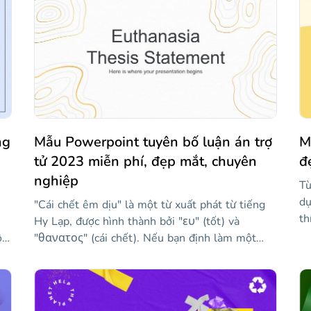
ng
Mẫu Powerpoint tuyên bố luận án trợ
M
tử 2023 miễn phí, đẹp mắt, chuyên
đ
nghiệp
Tù
dụ
"Cái chết êm dịu" là một từ xuất phát từ tiếng
th
Hy Lạp, được hình thành bởi "ευ" (tốt) và
đơ
ột
"θανατος" (cái chết). Nếu bạn định làm một
ri
luận án về trợ tử và cần một bài thuyết trình để
ph
ng
bảo vệ nó, mẫu này có thể rất hữu ích. Nói về
th
iều
trợ tử là gì, các kỹ thuật mà nó được quản lý là
ch
gì, ai có thể truy cập nó hoặc tranh cãi mà chủ