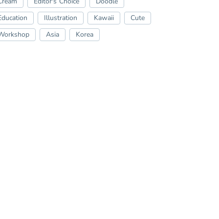
Cream
Editor's Choice
Doodle
Education
Illustration
Kawaii
Cute
Workshop
Asia
Korea