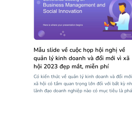
tôi đã sử dụng tông màu xanh lam, mọi thứ đ
ổn, êm dịu, nhẹ nhàng... Này, hãy thức dậy,
chúng ta đang ở giữa lớp! Nếu bạn thấy một s
trạng thái bị thiếu, hãy kiểm tra các trang trìn
bày ở cuối mẫu, nơi bạn sẽ tìm thấy các liên k
đến phần còn lại của chúng!
Mẫu slide về cuộc họp hội nghị về
quản lý kinh doanh và đổi mới vì xã
hội 2023 đẹp mắt, miễn phí
Có kiến thức về quản lý kinh doanh và đổi mới
xã hội có tầm quan trọng lớn đối với bất kỳ n
lãnh đạo doanh nghiệp nào có mục tiêu là phá
triển công ty và cung cấp hạnh phúc cho nhân
viên của họ. Chúng tôi đã thiết kế mẫu độc đ
và hấp dẫn này để bạn có thể trình bày các di
giả, chương trình và nội dung chính của hội ng
của bạn. Trong đó, bạn sẽ tìm thấy các tài