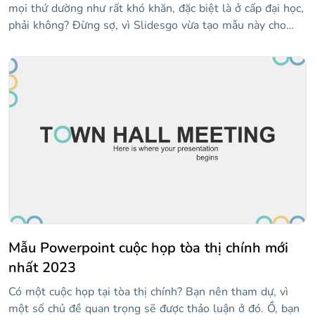
mọi thứ dường như rất khó khăn, đặc biệt là ở cấp đại học,
phải không? Đừng sợ, vì Slidesgo vừa tạo mẫu này cho
bạn! Để cổ vũ bạn, điều đầu tiên chúng tôi nghĩ ra là màu
pastel tươi sáng và nhiều hình minh họa giống như hình
vẽ nguệch ngoạc — một nét thú vị luôn được chào đón!
Tất cả các bố cục đều chứa các mảnh giấy hoặc ghi chú
dính, nơi bạn có thể viết bất cứ điều gì bạn cần nhớ. Sự
kết hợp tuyệt vời này sẽ khiến bạn lưu giữ thông tin đó
trong một thời gian dài!
Mẫu Powerpoint cuộc họp tòa thị chính mới
nhất 2023
Có một cuộc họp tại tòa thị chính? Bạn nên tham dự, vì
một số chủ đề quan trọng sẽ được thảo luận ở đó. Ồ, bạn