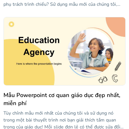
phụ trách trình chiếu? Sử dụng mẫu mới của chúng tôi,
chứa các bố cục chính như số, báo cáo trạng thái, sự kiện
sắp tới, v.v. Có đồ thị và đồ họa thông tin để hiển thị dữ
liệu và một số hình ảnh!
Mẫu Powerpoint cơ quan giáo dục đẹp nhất,
miễn phí
Tùy chỉnh mẫu mới nhất của chúng tôi và sử dụng nó
trong một bài thuyết trình nơi bạn giải thích tầm quan
trọng của giáo dục! Mỗi slide đơn lẻ có thể được sửa đổi