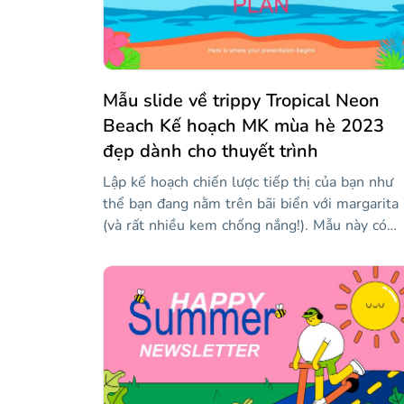
Mẫu slide về trippy Tropical Neon
Beach Kế hoạch MK mùa hè 2023
đẹp dành cho thuyết trình
Lập kế hoạch chiến lược tiếp thị của bạn như
thể bạn đang nằm trên bãi biển với margarita
(và rất nhiều kem chống nắng!). Mẫu này có
hình nền đưa bạn đến những buổi chiều mùa 
ngọt ngào trên bãi biển và sẽ khiến khán giả h
lòng khi nghe bài phát biểu của bạn. Với mẫu
này, bạn có một thẻ "bao gồm tất cả": đồ họa
thông tin, bản đồ, biểu đồ, đồ thị... và mọi thứ
đều có thể chỉnh sửa được! Nhận dù che nắng
nhóm tiếp thị của bạn và bắt đầu giải thích cá
bước để có một kế hoạch tiếp thị thành công.