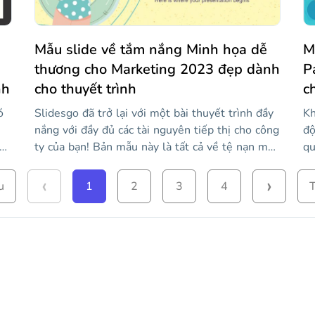
Mẫu slide về tắm nắng Minh họa dễ
M
thương cho Marketing 2023 đẹp dành
P
nh
cho thuyết trình
c
ó
Slidesgo đã trở lại với một bài thuyết trình đầy
Kh
nắng với đầy đủ các tài nguyên tiếp thị cho công
độ
c
ty của bạn! Bản mẫu này là tất cả về tệ nạn mùa
qu
đó
hè: bãi biển, nước, mặt trời, trái cây tươi... nó sẽ
bi
‹
›
làm cho khán giả của bạn cảm thấy như thể họ
Vậ
u
1
2
3
4
T
hồ
đang đi nghỉ! Và, bạn biết đấy, làm cho khách
hợ
hàng cảm thấy tốt là bước đầu tiên trước khi
th
c
thuyết phục họ mua sản phẩm của bạn. Nếu bạn
đẹ
nghĩ rằng điều đó có thể là không đủ, bạn thậm
kh
g
chí có thể thuyết phục hơn nếu bạn sử dụng các
ch
tài nguyên khác nhau mà chúng tôi đã đưa vào:
bơ
bản đồ, đồ thị, biểu đồ, đồ họa thông tin... Với
đề