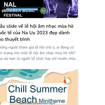
i về hương vị yêu thích của bạn... Hmmmm,
em.
ẫu slide về lễ hội âm nhạc mùa hè
uốc tế của Na Uy 2023 đẹp dành
ho thuyết trình
ững người tham gia lễ hội chú ý, ai đang có
m trạng cho một lễ hội âm nhạc mùa hè tốt?
o dù bạn là người tổ chức hay chỉ muốn chia
 thông tin với những người quan tâm khác,
u này sẽ giúp ích rất nhiều. Phong cách hiện
i của nó kết hợp nền đen với hình ảnh mà bộ
c màu tím đã được áp dụng, để mô phỏng ảnh
m. Chúng tôi cũng đã bao gồm các nhãn dán
ng lại cho nó một liên lạc thú vị và các tài
uyên khác nhau như biểu đồ, dòng thời gian,
n đồ...