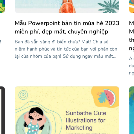
Mẫu Powerpoint bản tin mùa hè 2023
M
miễn phí, đẹp mắt, chuyên nghiệp
M
t
!
Bạn đã sẵn sàng đi biển chưa? Mát! Chia sẻ
n
niềm hạnh phúc và tin tức của bạn với phần còn
lại của nhóm của bạn! Sử dụng ngay mẫu mát
Ai
.
mẻ này đầy trái cây!
dư
ng
ch
bổ
bạ
cá
m
cu
đư
ch
và