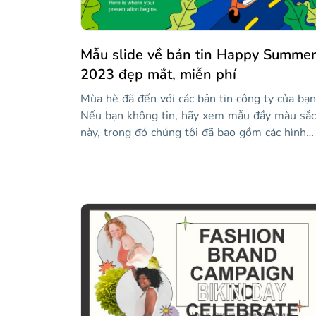
Mẫu slide về bản tin Happy Summer
2023 đẹp mắt, miễn phí
Mùa hè đã đến với các bản tin công ty của bạn
Nếu bạn không tin, hãy xem mẫu đầy màu sắc
này, trong đó chúng tôi đã bao gồm các hình
minh họa thú vị về mặt trời, lá cây, ong, cá, v.v
Màu hồng bắt mắt của nó sẽ nhanh chóng thu
hút sự chú ý của người nhận của bạn, những
người sẽ háo hức tìm hiểu về tin tức công ty, 
sung mới và các sự kiện sắp tới. Đối với tất cả
điều này và hơn thế nữa, chúng tôi đã bao gồ
các tài nguyên mà bạn có thể tùy chỉnh theo ý
thích của mình.