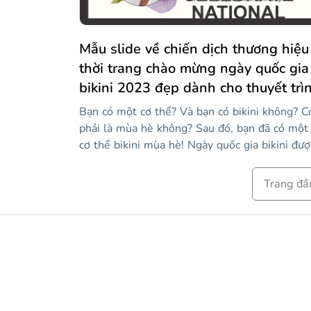
Mẫu slide về chiến dịch thương hiệu
thời trang chào mừng ngày quốc gia
bikini 2023 đẹp dành cho thuyết trì
Bạn có một cơ thể? Và bạn có bikini không? C
phải là mùa hè không? Sau đó, bạn đã có một
cơ thể bikini mùa hè! Ngày quốc gia bikini đượ
tổ chức vào ngày 5 tháng XNUMX tại Mỹ, và 
là một cơ hội hoàn hảo để đi ra ngoài và tận
Trang đầ
hưởng một ngày hè ấm áp trên bãi biển, bên 
bơi hoặc tại hồ. Nếu bạn quản lý một thương
hiệu quần áo và muốn thu hút sự chú ý của cá
khách hàng tiềm năng muốn có bộ bikini đẹp
nhất từ trước đến nay, bạn có thể nổi bật bằn
cách chuẩn bị một chiến dịch tiếp thị với mẫu
hiện đại đầy đủ tài nguyên, hình minh họa và