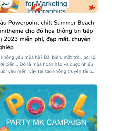
ẫu Powerpoint chill Summer Beach
initheme cho đồ họa thông tin tiếp
hị 2023 miễn phí, đẹp mắt, chuyên
ghiệp
 không yêu mùa hè? Bãi biển, mặt trời, bơi lội
ới biển... Đó là mùa hoàn hảo và được nhiều
ười yêu mến, vậy tại sao không truyền tải bản
ất đó trong các bài thuyết trình tiếp thị của
n? Hãy xem mẫu infographics này với đầy đủ
c hình minh họa bãi biển và để bản thân bị
ốn theo sự thư giãn của những con sóng đung
a. Để sử dụng nó, bạn chỉ cần tải xuống và
ỉnh sửa các tài nguyên mà chúng tôi đã đưa
o. Chúng có thể tùy chỉnh 100%.