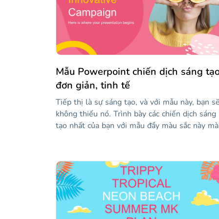
Mẫu Powerpoint chiến dịch sáng tạ
đơn giản, tinh tế
Tiếp thị là sự sáng tạo, và với mẫu này, bạn s
không thiếu nó. Trình bày các chiến dịch sáng
tạo nhất của bạn với mẫu đầy màu sắc này mà
bạn sẽ không thể rời mắt. Sử dụng các sơ đồ,
bảng và sơ đồ khác nhau để dễ dàng hiển thị
mục tiêu, chiến lược, lịch biểu, hành động và
ngân sách của bạn. Thông tin dễ hiểu là chìa
khóa thành công!