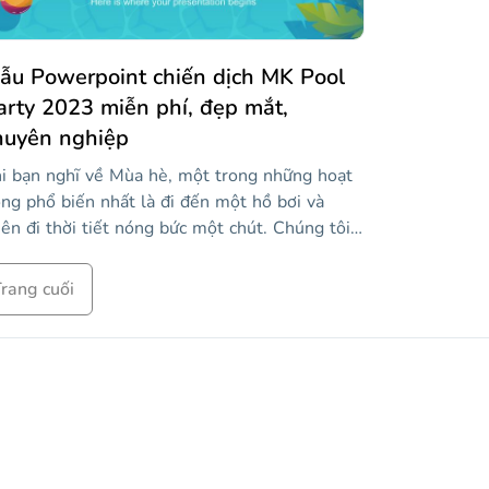
ẫu Powerpoint chiến dịch MK Pool
arty 2023 miễn phí, đẹp mắt,
huyên nghiệp
i bạn nghĩ về Mùa hè, một trong những hoạt
ng phổ biến nhất là đi đến một hồ bơi và
ên đi thời tiết nóng bức một chút. Chúng tôi
ết rằng bạn yêu hồ bơi nhiều như chúng tôi!
y còn việc tổ chức một bữa tiệc bể bơi để tập
rang cuối
p tất cả đối tượng mục tiêu của bạn để tạo
êm tiếng vang cho công ty của bạn thì sao? DJ
p, bong bóng, súng nước và các loại phao bơi
ác nhau... chỉ nghe có vẻ rất tuyệt! Trình bày
iến dịch tiếp thị của bạn với mẫu rung cảm hồ
i mùa hè này. Nhiều hình minh họa theo chủ
 được bao gồm sẽ khiến mọi người cảm thấy