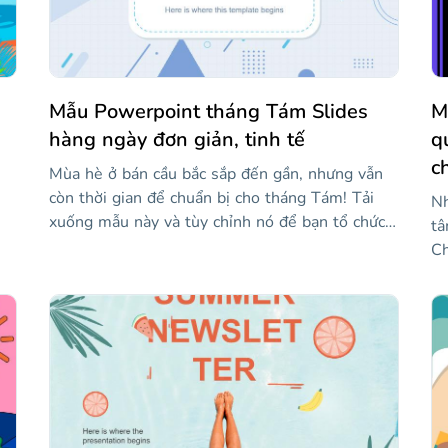
nó
lên phản hồi tuyệt vời từ khán giả của bạn với
k
sự trợ giúp của bài thuyết trình này!
Mẫu Powerpoint tháng Tám Slides
M
hàng ngày đơn giản, tinh tế
q
c
Mùa hè ở bán cầu bắc sắp đến gần, nhưng vẫn
còn thời gian để chuẩn bị cho tháng Tám! Tải
Nh
xuống mẫu này và tùy chỉnh nó để bạn tổ chức
tâ
tất cả các hoạt động, nhiệm vụ, nhiệm vụ và
Ch
công việc của mình cho tháng này nói riêng!
hè
sẻ
Thiết kế này rõ ràng và có màu xanh nhạt và
ài
mẫ
trắng. Chúng tôi đã bao gồm các trang trình bày
đạ
trong nhiều tuần và ngày, và sau đó, bạn sẽ tìm
lọ
thấy lịch, danh sách việc cần làm, đồ họa thông
đê
tin và các loại bố cục khác.
 và
ma
c
ng
bả