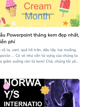
ẫu Powerpoint tháng kem đẹp nhất,
iễn phí
 cô la, vani, quả hồ trăn, dâu tây, hai muỗng,
psicle ... Có vẻ như vốn từ vựng của chúng ta
a giảm xuống còn từ kem! Chà, chúng tôi yêu
ích kem ở tất cả các loại và hình thức của nó,
 có vẻ như một số quốc gia, như Hoa Kỳ, kỷ
ệm Tháng kem. Vậy là xong, chúng ta phải tạo
t mẫu dành riêng cho thứ mới mẻ và ngon
ệng này! Hãy để những rung cảm mùa hè
át ra từ mẫu này bao quanh bạn. Tùy chỉnh
c slide, di chuyển các nhãn dán xung quanh,