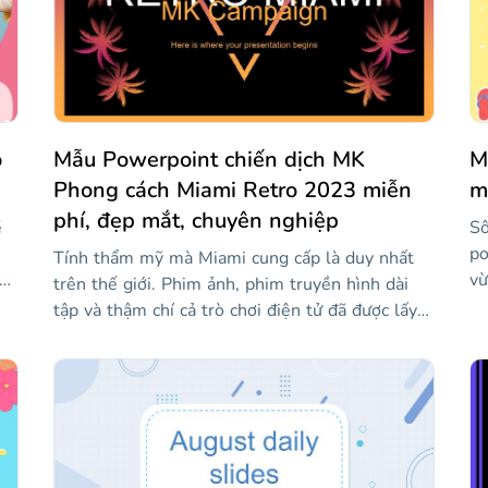
o
Mẫu Powerpoint chiến dịch MK
M
Phong cách Miami Retro 2023 miễn
m
phí, đẹp mắt, chuyên nghiệp
ẽ
Sô
po
Tính thẩm mỹ mà Miami cung cấp là duy nhất
vừ
trên thế giới. Phim ảnh, phim truyền hình dài
th
tập và thậm chí cả trò chơi điện tử đã được lấy
và
bối cảnh ở thành phố này, truyền tải sự quyến
ni
rũ và một phong cách rất phổ biến cách đây vài
mộ
thập kỷ mà ngày nay vẫn có thể nhận ra. Bạn sẽ
mi
nhận được một số tính thẩm mỹ đó trong mẫu
ph
có thể chỉnh sửa này cho các chiến dịch tiếp thị.
cá
Bãi biển, cuộc sống về đêm, những cây cọ... Gợi