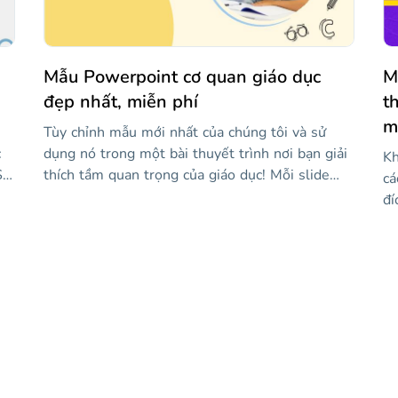
h
bạn thành công.
tu
ết
tr
Mẫu Powerpoint cơ quan giáo dục
M
đẹp nhất, miễn phí
t
m
Tùy chỉnh mẫu mới nhất của chúng tôi và sử
c
dụng nó trong một bài thuyết trình nơi bạn giải
Kh
Sử
thích tầm quan trọng của giáo dục! Mỗi slide
cá
đơn lẻ có thể được sửa đổi với nội dung của
đí
ới,
riêng bạn, bao gồm cả hình ảnh. Tất cả các tác
ch
dữ
phẩm đều khá sáng tạo và phông chữ kịch bản
nà
thông thường được sử dụng cho các tiêu đề làm
củ
cho các slide trở nên độc đáo hơn. Nó hoàn hảo
nh
cho những thông điệp tích cực khuyến khích việc
nh
dạy và học!
nh
ph
ản
dụ