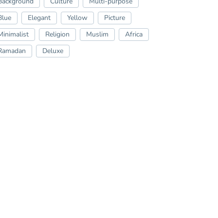
Background
Culture
Multi-purpose
Blue
Elegant
Yellow
Picture
Minimalist
Religion
Muslim
Africa
Ramadan
Deluxe