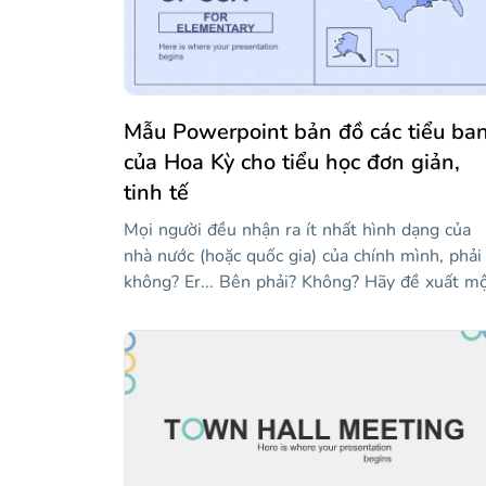
Mẫu Powerpoint bản đồ các tiểu ba
của Hoa Kỳ cho tiểu học đơn giản,
tinh tế
Mọi người đều nhận ra ít nhất hình dạng của
nhà nước (hoặc quốc gia) của chính mình, phải
không? Er... Bên phải? Không? Hãy đề xuất m
giải pháp: đây là một mẫu cho các giáo viên
muốn được hỗ trợ trực quan một chút khi giả
dạy tất cả 50 tiểu bang của Hoa Kỳ. Nó có nh
bản đồ của các tiểu bang khác nhau! Vì chúng
tôi đã sử dụng tông màu xanh lam, mọi thứ đ
ổn, êm dịu, nhẹ nhàng... Này, hãy thức dậy,
chúng ta đang ở giữa lớp! Nếu bạn thấy một s