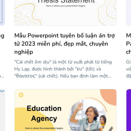
ng
Mẫu Powerpoint tuyên bố luận án trợ
M
tử 2023 miễn phí, đẹp mắt, chuyên
P
nghiệp
c
"Cái chết êm dịu" là một từ xuất phát từ tiếng
Gi
Hy Lạp, được hình thành bởi "ευ" (tốt) và
vi
ột
"θανατος" (cái chết). Nếu bạn định làm một
đặ
luận án về trợ tử và cần một bài thuyết trình để
vì
ng
bảo vệ nó, mẫu này có thể rất hữu ích. Nói về
bạ
iều
trợ tử là gì, các kỹ thuật mà nó được quản lý là
pa
gì, ai có thể truy cập nó hoặc tranh cãi mà chủ
nh
ều
đề này tạo ra. Các slide cung cấp một phong
lu
cách trang trọng và được thiết kế để làm cho
cá
ố
thông tin của bạn nổi bật và bảo vệ luận án của
vi