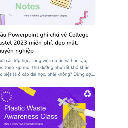
ẫu Powerpoint ghi chú về College
astel 2023 miễn phí, đẹp mắt,
huyên nghiệp
ữa các lớp học, công việc dự án và học tập,
ệc theo kịp mọi thứ dường như rất khó khăn,
c biệt là ở cấp đại học, phải không? Đừng sợ,
 Slidesgo vừa tạo mẫu này cho bạn! Để cổ vũ
n, điều đầu tiên chúng tôi nghĩ ra là màu
stel tươi sáng và nhiều hình minh họa giống
ư hình vẽ nguệch ngoạc — một nét thú vị
ôn được chào đón! Tất cả các bố cục đều chứa
c mảnh giấy hoặc ghi chú dính, nơi bạn có thể
ết bất cứ điều gì bạn cần nhớ. Sự kết hợp