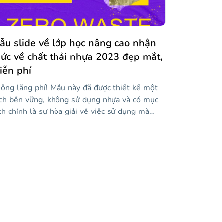
yệt vời này sẽ khiến bạn lưu giữ thông tin đó
ong một thời gian dài!
ẫu slide về lớp học nâng cao nhận
hức về chất thải nhựa 2023 đẹp mắt,
iễn phí
ông lãng phí! Mẫu này đã được thiết kế một
ch bền vững, không sử dụng nhựa và có mục
ch chính là sự hòa giải về việc sử dụng mà
úng ta cung cấp cho rác thải nhựa. Bằng cách
y, bạn có thể dạy một lớp học cho học sinh
a mình và giúp họ nhận thức được thực tế ô
iễm và cách chúng ta vẫn có thời gian với
ững cử chỉ nhỏ, cứu hành tinh. Một cử chỉ
ỏ? Chà, bạn có thể tải xuống thiết kế này với
ong cách rất bắt mắt: hình nền màu tím, hình
h liên quan đến chủ đề, thông tin về việc sử
ng chất thải nhựa và hơn thế nữa!