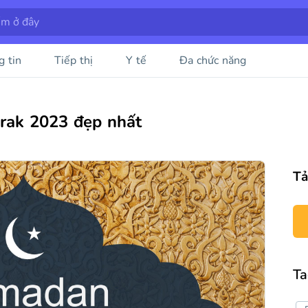
g tin
Tiếp thị
Y tế
Đa chức năng
rak 2023 đẹp nhất
Tả
Ta