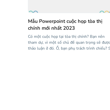
trạng thái bị thiếu, hãy kiểm tra các trang trìn
bày ở cuối mẫu, nơi bạn sẽ tìm thấy các liên k
đến phần còn lại của chúng!
Mẫu Powerpoint cuộc họp tòa thị
chính mới nhất 2023
Có một cuộc họp tại tòa thị chính? Bạn nên
tham dự, vì một số chủ đề quan trọng sẽ đượ
thảo luận ở đó. Ồ, bạn phụ trách trình chiếu? 
dụng mẫu mới của chúng tôi, chứa các bố cục
chính như số, báo cáo trạng thái, sự kiện sắp t
v.v. Có đồ thị và đồ họa thông tin để hiển thị 
liệu và một số hình ảnh!