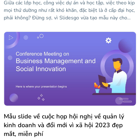
Giữa các lớp học, công việc dự án và học tập, việc theo kịp
mọi thứ dường như rất khó khăn, đặc biệt là ở cấp đại học,
phải không? Đừng sợ, vì Slidesgo vừa tạo mẫu này cho
bạn! Để cổ vũ bạn, điều đầu tiên chúng tôi nghĩ ra là màu
pastel tươi sáng và nhiều hình minh họa giống như hình
vẽ nguệch ngoạc — một nét thú vị luôn được chào đón!
Tất cả các bố cục đều chứa các mảnh giấy hoặc ghi chú
dính, nơi bạn có thể viết bất cứ điều gì bạn cần nhớ. Sự
kết hợp tuyệt vời này sẽ khiến bạn lưu giữ thông tin đó
trong một thời gian dài!
Mẫu slide về cuộc họp hội nghị về quản lý
kinh doanh và đổi mới vì xã hội 2023 đẹp
mắt, miễn phí