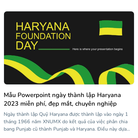
sáng trên mỗi slide, nó cho phép bạn giữ cho mọi thứ trở
nên thú vị trong khi đi sâu vào chi tiết cụ thể của tầm nhìn
của mình, và với những bức ảnh và nhiều nét chạm thú vị
để làm sống động mọi thứ, bạn có thể yên tâm rằng khán
giả của bạn sẽ cảm thấy phấn khích. Điều đó nghe có vẻ
giống như một kế hoạch, hay cái gì?
Mẫu Powerpoint ngày thành lập Haryana
2023 miễn phí, đẹp mắt, chuyên nghiệp
Ngày thành lập Quỹ Haryana được thành lập vào ngày 1
tháng 1966 năm XNUMX do kết quả của việc phân chia
bang Punjab cũ thành Punjab và Haryana. Điều này dựa
trên sự khác biệt về ngôn ngữ. Nếu bạn muốn kỷ niệm