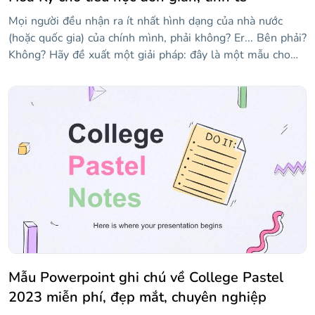
Mọi người đều nhận ra ít nhất hình dạng của nhà nước
(hoặc quốc gia) của chính mình, phải không? Er... Bên phải?
Không? Hãy đề xuất một giải pháp: đây là một mẫu cho
các giáo viên muốn được hỗ trợ trực quan một chút khi
giảng dạy tất cả 50 tiểu bang của Hoa Kỳ. Nó có nhiều bản
đồ của các tiểu bang khác nhau! Vì chúng tôi đã sử dụng
tông màu xanh lam, mọi thứ đều ổn, êm dịu, nhẹ nhàng...
Này, hãy thức dậy, chúng ta đang ở giữa lớp! Nếu bạn thấy
một số trạng thái bị thiếu, hãy kiểm tra các trang trình bày
ở cuối mẫu, nơi bạn sẽ tìm thấy các liên kết đến phần còn
lại của chúng!
Mẫu Powerpoint ghi chú về College Pastel
2023 miễn phí, đẹp mắt, chuyên nghiệp