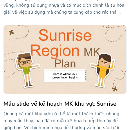
vững, không sử dụng nhựa và có mục đích chính là sự hòa
giải về việc sử dụng mà chúng ta cung cấp cho rác thải
nhựa. Bằng cách này, bạn có thể dạy một lớp học cho học
sinh của mình và giúp họ nhận thức được thực tế ô nhiễm
và cách chúng ta vẫn có thời gian với những cử chỉ nhỏ,
cứu hành tinh. Một cử chỉ nhỏ? Chà, bạn có thể tải xuống
thiết kế này với phong cách rất bắt mắt: hình nền màu
tím, hình ảnh liên quan đến chủ đề, thông tin về việc sử
dụng chất thải nhựa và hơn thế nữa!
Mẫu slide về kế hoạch MK khu vực Sunrise
Quảng bá một khu vực có thể là một thách thức, nhưng
may mắn thay, bạn đã có mẫu kế hoạch tiếp thị này để
giúp bạn! Với hình minh họa dễ thương và màu sắc tươi