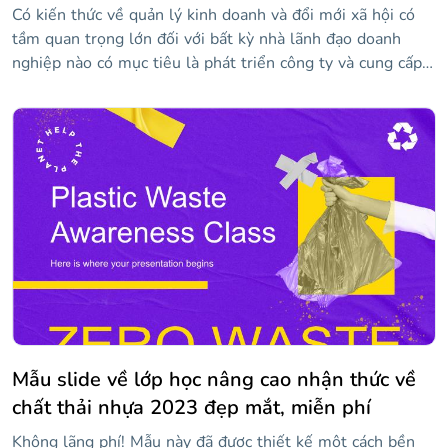
Có kiến thức về quản lý kinh doanh và đổi mới xã hội có
tầm quan trọng lớn đối với bất kỳ nhà lãnh đạo doanh
nghiệp nào có mục tiêu là phát triển công ty và cung cấp
hạnh phúc cho nhân viên của họ. Chúng tôi đã thiết kế
mẫu độc đáo và hấp dẫn này để bạn có thể trình bày các
diễn giả, chương trình và nội dung chính của hội nghị của
bạn. Trong đó, bạn sẽ tìm thấy các tài nguyên như dòng
thời gian, đồ thị, sơ đồ và biểu tượng mà bạn có thể tùy
chỉnh với thông tin của mình để truyền bá kiến thức của
mình.
Mẫu slide về lớp học nâng cao nhận thức về
chất thải nhựa 2023 đẹp mắt, miễn phí
Không lãng phí! Mẫu này đã được thiết kế một cách bền