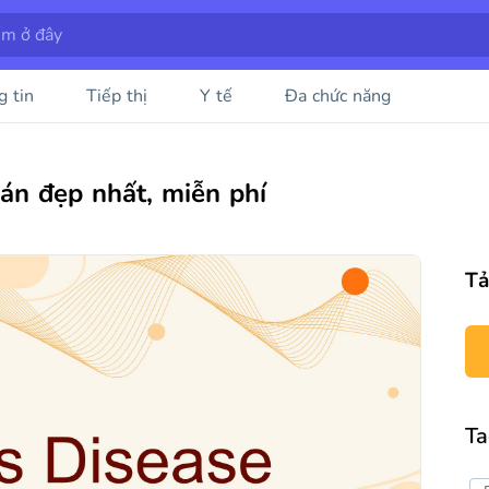
g tin
Tiếp thị
Y tế
Đa chức năng
n đẹp nhất, miễn phí
Tả
Ta