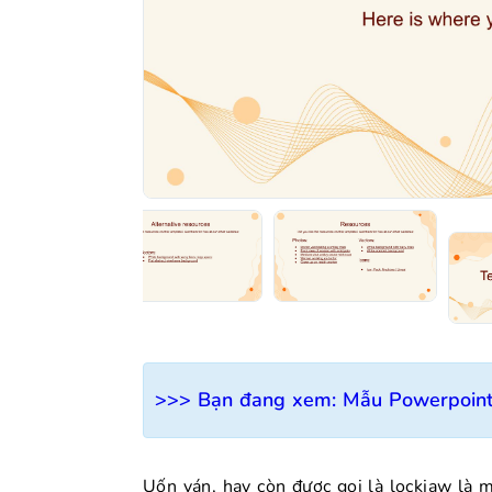
>>> Bạn đang xem:
Mẫu Powerpoint
Uốn ván, hay còn được gọi là lockjaw là 