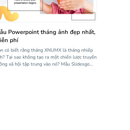
ng quay của riêng bạn vào nó và sẵn sàng
uyết phục khán giả của bạn!
ẫu Powerpoint tháng ảnh đẹp nhất,
iễn phí
n có biết rằng tháng XNUMX là tháng nhiếp
h? Tại sao không tạo ra một chiến lược truyền
ông xã hội tập trung vào nó? Mẫu Slidesgo
y sẽ giúp bạn. Chúng tôi đã bao gồm nhiều
c ảnh của mọi người, kết hợp với các hình
ng trừu tượng với độ dốc, mang lại cho nó
t nét tươi mới và hiện đại. Tạo kế hoạch nội
ng của bạn, lên lịch các hành động trên các
ng xã hội khác nhau, đặt ngân sách và xác
nh KPI. Sơ đồ, bảng biểu và đồ thị sẽ giúp bạn
uyền đạt thông tin này đến khán giả của mình.