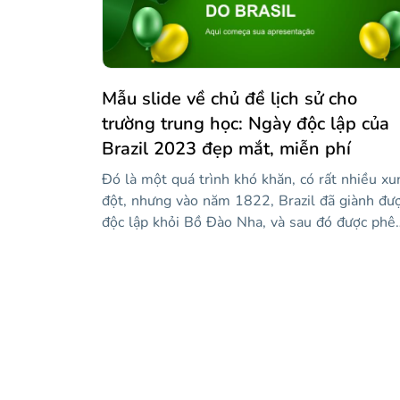
thông tin của bạn nổi bật và bảo vệ luận án c
bạn thành công.
Mẫu slide về chủ đề lịch sử cho
trường trung học: Ngày độc lập của
Brazil 2023 đẹp mắt, miễn phí
Đó là một quá trình khó khăn, có rất nhiều xu
đột, nhưng vào năm 1822, Brazil đã giành đư
độc lập khỏi Bồ Đào Nha, và sau đó được phê
chuẩn vào năm 1825 với Hiệp ước Rio de
Janeiro. Những đường trượt màu xanh lá cây
này, màu xanh lá cây như tông màu trên lá cờ
Brazil, có thể giúp bạn chia sẻ các sự kiện lịch
sử dẫn đến nền độc lập của Brazil. Nếu hôm 
là ngày 7 tháng XNUMX, thì tất cả các quả bó
bay sẽ có ích, vì đó là Ngày Độc lập! Hãy xem
các trang chiếu này và ví dụ về các phần mà b