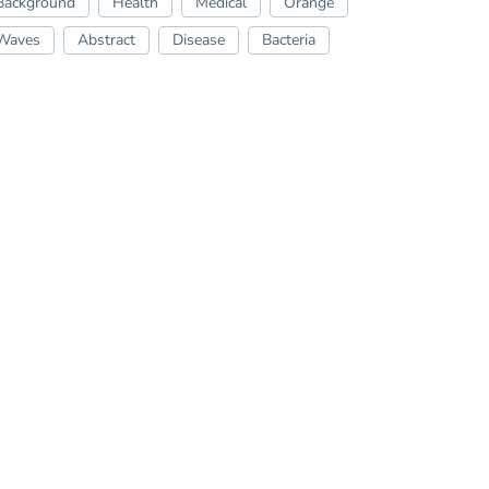
Background
Health
Medical
Orange
Waves
Abstract
Disease
Bacteria