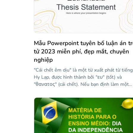
Mẫu Powerpoint tuyên bố luận án tr
tử 2023 miễn phí, đẹp mắt, chuyên
nghiệp
"Cái chết êm dịu" là một từ xuất phát từ tiếng
Hy Lạp, được hình thành bởi "ευ" (tốt) và
"θανατος" (cái chết). Nếu bạn định làm một
luận án về trợ tử và cần một bài thuyết trình 
bảo vệ nó, mẫu này có thể rất hữu ích. Nói về
trợ tử là gì, các kỹ thuật mà nó được quản lý l
gì, ai có thể truy cập nó hoặc tranh cãi mà chủ
đề này tạo ra. Các slide cung cấp một phong
cách trang trọng và được thiết kế để làm cho