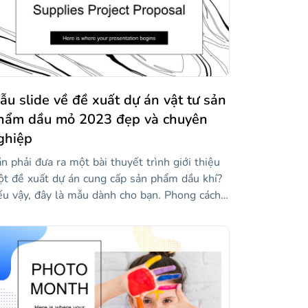
ẫu slide về đề xuất dự án vật tư sản
hẩm dầu mỏ 2023 đẹp và chuyên
ghiệp
n phải đưa ra một bài thuyết trình giới thiệu
t đề xuất dự án cung cấp sản phẩm dầu khí?
u vậy, đây là mẫu dành cho bạn. Phong cách
ực quan của nó, với màu đen trắng rõ rệt, đặt
i dung của bạn lên hàng đầu và trung tâm
ong mỗi trang trình bày, và các hình minh họa
 dầu trong nền sẽ khiến mọi người suy ngẫm
 ý tưởng của bạn về việc biến vàng đen thành
t công việc kinh doanh có lãi. Vì vậy, hãy đặt