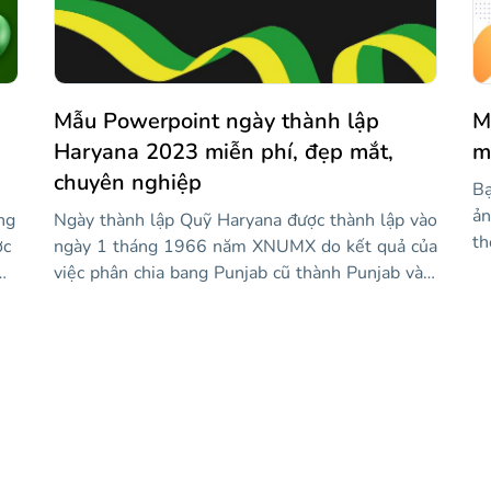
ủa
vò
th
Mẫu Powerpoint ngày thành lập
M
Haryana 2023 miễn phí, đẹp mắt,
m
chuyên nghiệp
Bạ
ản
ng
Ngày thành lập Quỹ Haryana được thành lập vào
th
ợc
ngày 1 tháng 1966 năm XNUMX do kết quả của
nà
việc phân chia bang Punjab cũ thành Punjab và
bứ
Haryana. Điều này dựa trên sự khác biệt về
dạ
ngôn ngữ. Nếu bạn muốn kỷ niệm ngày này, hãy
mộ
giới thiệu khu vực xinh đẹp này của Ấn Độ với
du
mẫu này! Nó có nền đen nên màu sắc của lá cờ
mạ
nay
nổi bật, ngay cả thiết kế cờ lượn sóng cũng siêu
đị
ng
bắt mắt! Dạy mọi người cách kỷ niệm ngày này
tr
và nói về phần này của văn hóa Ấn Độ.
ạn