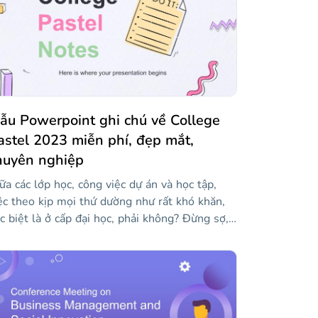
ẫu Powerpoint ghi chú về College
astel 2023 miễn phí, đẹp mắt,
huyên nghiệp
ữa các lớp học, công việc dự án và học tập,
ệc theo kịp mọi thứ dường như rất khó khăn,
c biệt là ở cấp đại học, phải không? Đừng sợ,
 Slidesgo vừa tạo mẫu này cho bạn! Để cổ vũ
n, điều đầu tiên chúng tôi nghĩ ra là màu
stel tươi sáng và nhiều hình minh họa giống
ư hình vẽ nguệch ngoạc — một nét thú vị
ôn được chào đón! Tất cả các bố cục đều chứa