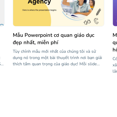
cách trang trọng và được thiết kế để làm cho
cá
ố
thông tin của bạn nổi bật và bảo vệ luận án của
vi
h
bạn thành công.
tu
ết
tr
Mẫu Powerpoint cơ quan giáo dục
M
đẹp nhất, miễn phí
q
h
Tùy chỉnh mẫu mới nhất của chúng tôi và sử
c
dụng nó trong một bài thuyết trình nơi bạn giải
Có
Sử
thích tầm quan trọng của giáo dục! Mỗi slide
xã
đơn lẻ có thể được sửa đổi với nội dung của
lã
ới,
riêng bạn, bao gồm cả hình ảnh. Tất cả các tác
tr
dữ
phẩm đều khá sáng tạo và phông chữ kịch bản
vi
thông thường được sử dụng cho các tiêu đề làm
và
cho các slide trở nên độc đáo hơn. Nó hoàn hảo
gi
cho những thông điệp tích cực khuyến khích việc
củ
dạy và học!
ng
bi