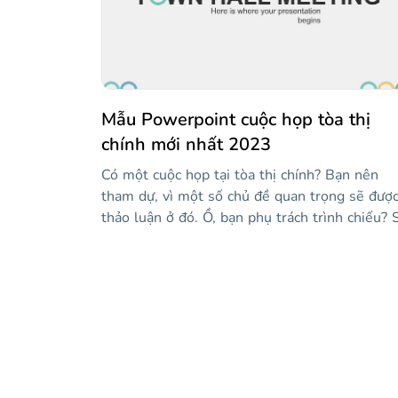
ổn, êm dịu, nhẹ nhàng... Này, hãy thức dậy,
chúng ta đang ở giữa lớp! Nếu bạn thấy một s
trạng thái bị thiếu, hãy kiểm tra các trang trìn
bày ở cuối mẫu, nơi bạn sẽ tìm thấy các liên k
đến phần còn lại của chúng!
Mẫu Powerpoint cuộc họp tòa thị
chính mới nhất 2023
Có một cuộc họp tại tòa thị chính? Bạn nên
tham dự, vì một số chủ đề quan trọng sẽ đượ
thảo luận ở đó. Ồ, bạn phụ trách trình chiếu? 
dụng mẫu mới của chúng tôi, chứa các bố cục
chính như số, báo cáo trạng thái, sự kiện sắp t
v.v. Có đồ thị và đồ họa thông tin để hiển thị 
liệu và một số hình ảnh!