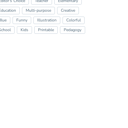
Editor's Choice
Teacher
Elementary
Education
Multi-purpose
Creative
Blue
Funny
Illustration
Colorful
School
Kids
Printable
Pedagogy