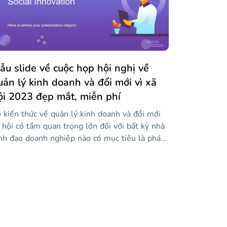
c mảnh giấy hoặc ghi chú dính, nơi bạn có thể
ết bất cứ điều gì bạn cần nhớ. Sự kết hợp
yệt vời này sẽ khiến bạn lưu giữ thông tin đó
ong một thời gian dài!
ẫu slide về cuộc họp hội nghị về
uản lý kinh doanh và đổi mới vì xã
ội 2023 đẹp mắt, miễn phí
 kiến thức về quản lý kinh doanh và đổi mới
 hội có tầm quan trọng lớn đối với bất kỳ nhà
nh đạo doanh nghiệp nào có mục tiêu là phát
iển công ty và cung cấp hạnh phúc cho nhân
ên của họ. Chúng tôi đã thiết kế mẫu độc đáo
 hấp dẫn này để bạn có thể trình bày các diễn
ả, chương trình và nội dung chính của hội nghị
a bạn. Trong đó, bạn sẽ tìm thấy các tài
uyên như dòng thời gian, đồ thị, sơ đồ và
ểu tượng mà bạn có thể tùy chỉnh với thông