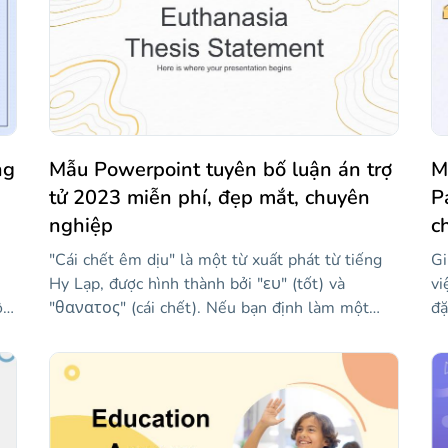
ng
Mẫu Powerpoint tuyên bố luận án trợ
M
tử 2023 miễn phí, đẹp mắt, chuyên
P
nghiệp
c
"Cái chết êm dịu" là một từ xuất phát từ tiếng
Gi
Hy Lạp, được hình thành bởi "ευ" (tốt) và
vi
ột
"θανατος" (cái chết). Nếu bạn định làm một
đặ
luận án về trợ tử và cần một bài thuyết trình để
vì
ng
bảo vệ nó, mẫu này có thể rất hữu ích. Nói về
bạ
iều
trợ tử là gì, các kỹ thuật mà nó được quản lý là
pa
gì, ai có thể truy cập nó hoặc tranh cãi mà chủ
nh
ều
đề này tạo ra. Các slide cung cấp một phong
lu