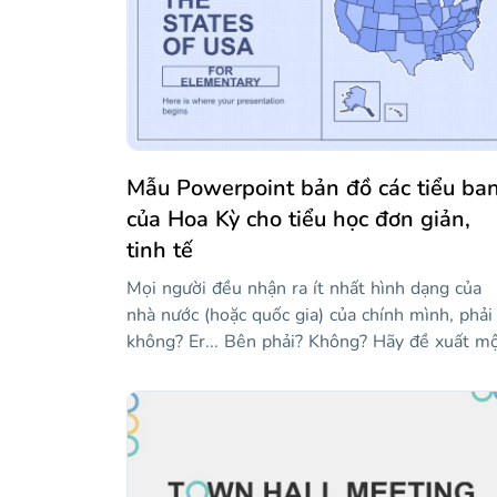
Mẫu Powerpoint bản đồ các tiểu ba
của Hoa Kỳ cho tiểu học đơn giản,
tinh tế
Mọi người đều nhận ra ít nhất hình dạng của
nhà nước (hoặc quốc gia) của chính mình, phải
không? Er... Bên phải? Không? Hãy đề xuất m
giải pháp: đây là một mẫu cho các giáo viên
muốn được hỗ trợ trực quan một chút khi giả
dạy tất cả 50 tiểu bang của Hoa Kỳ. Nó có nh
bản đồ của các tiểu bang khác nhau! Vì chúng
tôi đã sử dụng tông màu xanh lam, mọi thứ đ