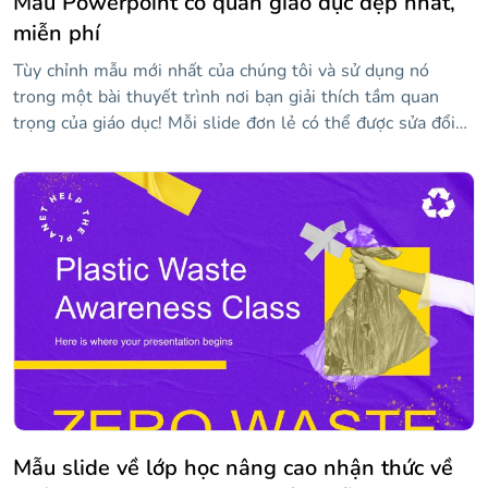
Mẫu Powerpoint cơ quan giáo dục đẹp nhất,
miễn phí
Tùy chỉnh mẫu mới nhất của chúng tôi và sử dụng nó
trong một bài thuyết trình nơi bạn giải thích tầm quan
trọng của giáo dục! Mỗi slide đơn lẻ có thể được sửa đổi
với nội dung của riêng bạn, bao gồm cả hình ảnh. Tất cả
các tác phẩm đều khá sáng tạo và phông chữ kịch bản
thông thường được sử dụng cho các tiêu đề làm cho các
slide trở nên độc đáo hơn. Nó hoàn hảo cho những thông
điệp tích cực khuyến khích việc dạy và học!
Mẫu slide về lớp học nâng cao nhận thức về