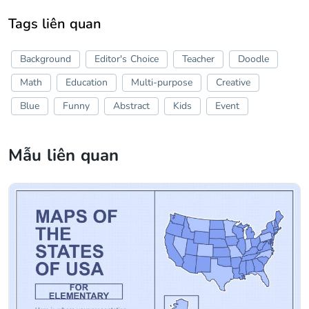
Tags liên quan
Background
Editor's Choice
Teacher
Doodle
Math
Education
Multi-purpose
Creative
Blue
Funny
Abstract
Kids
Event
Mẫu liên quan