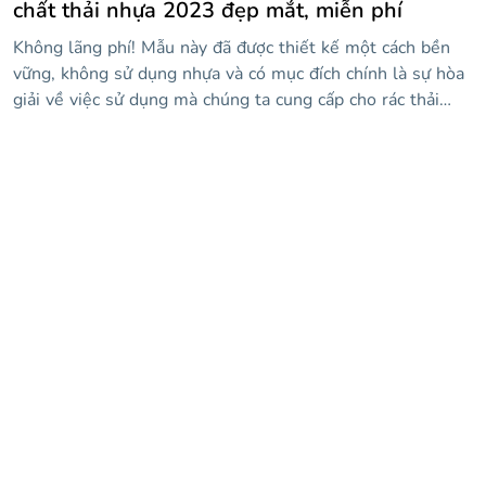
chất thải nhựa 2023 đẹp mắt, miễn phí
Không lãng phí! Mẫu này đã được thiết kế một cách bền
vững, không sử dụng nhựa và có mục đích chính là sự hòa
giải về việc sử dụng mà chúng ta cung cấp cho rác thải
nhựa. Bằng cách này, bạn có thể dạy một lớp học cho học
sinh của mình và giúp họ nhận thức được thực tế ô nhiễm
và cách chúng ta vẫn có thời gian với những cử chỉ nhỏ,
cứu hành tinh. Một cử chỉ nhỏ? Chà, bạn có thể tải xuống
thiết kế này với phong cách rất bắt mắt: hình nền màu
tím, hình ảnh liên quan đến chủ đề, thông tin về việc sử
dụng chất thải nhựa và hơn thế nữa!