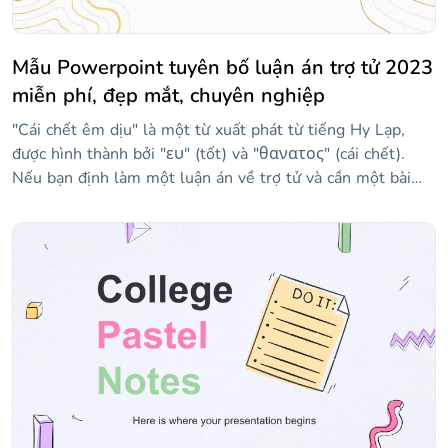
Mẫu Powerpoint tuyên bố luận án trợ tử 2023
miễn phí, đẹp mắt, chuyên nghiệp
"Cái chết êm dịu" là một từ xuất phát từ tiếng Hy Lạp,
được hình thành bởi "ευ" (tốt) và "θανατος" (cái chết).
Nếu bạn định làm một luận án về trợ tử và cần một bài
thuyết trình để bảo vệ nó, mẫu này có thể rất hữu ích. Nói
về trợ tử là gì, các kỹ thuật mà nó được quản lý là gì, ai có
thể truy cập nó hoặc tranh cãi mà chủ đề này tạo ra. Các
slide cung cấp một phong cách trang trọng và được thiết
kế để làm cho thông tin của bạn nổi bật và bảo vệ luận án
của bạn thành công.