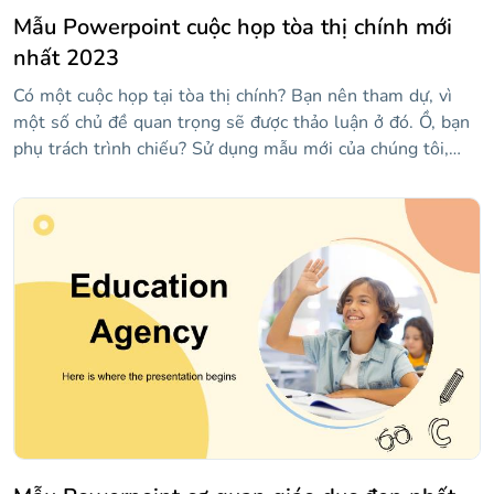
Mẫu Powerpoint cuộc họp tòa thị chính mới
nhất 2023
Có một cuộc họp tại tòa thị chính? Bạn nên tham dự, vì
một số chủ đề quan trọng sẽ được thảo luận ở đó. Ồ, bạn
phụ trách trình chiếu? Sử dụng mẫu mới của chúng tôi,
chứa các bố cục chính như số, báo cáo trạng thái, sự kiện
sắp tới, v.v. Có đồ thị và đồ họa thông tin để hiển thị dữ
liệu và một số hình ảnh!