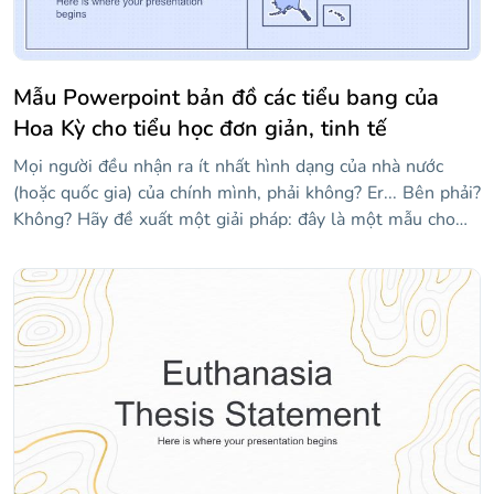
Mẫu Powerpoint bản đồ các tiểu bang của
Hoa Kỳ cho tiểu học đơn giản, tinh tế
Mọi người đều nhận ra ít nhất hình dạng của nhà nước
(hoặc quốc gia) của chính mình, phải không? Er... Bên phải?
Không? Hãy đề xuất một giải pháp: đây là một mẫu cho
các giáo viên muốn được hỗ trợ trực quan một chút khi
giảng dạy tất cả 50 tiểu bang của Hoa Kỳ. Nó có nhiều bản
đồ của các tiểu bang khác nhau! Vì chúng tôi đã sử dụng
tông màu xanh lam, mọi thứ đều ổn, êm dịu, nhẹ nhàng...
Này, hãy thức dậy, chúng ta đang ở giữa lớp! Nếu bạn thấy
một số trạng thái bị thiếu, hãy kiểm tra các trang trình bày
ở cuối mẫu, nơi bạn sẽ tìm thấy các liên kết đến phần còn
lại của chúng!