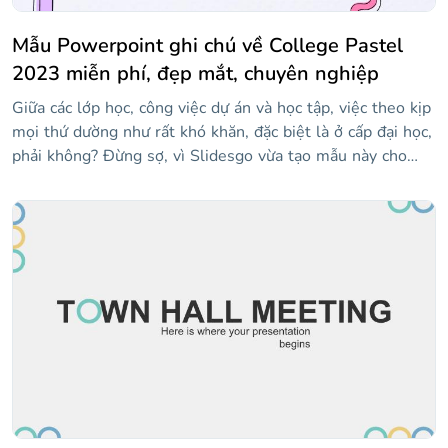
Mẫu Powerpoint ghi chú về College Pastel
2023 miễn phí, đẹp mắt, chuyên nghiệp
Giữa các lớp học, công việc dự án và học tập, việc theo kịp
mọi thứ dường như rất khó khăn, đặc biệt là ở cấp đại học,
phải không? Đừng sợ, vì Slidesgo vừa tạo mẫu này cho
bạn! Để cổ vũ bạn, điều đầu tiên chúng tôi nghĩ ra là màu
pastel tươi sáng và nhiều hình minh họa giống như hình
vẽ nguệch ngoạc — một nét thú vị luôn được chào đón!
Tất cả các bố cục đều chứa các mảnh giấy hoặc ghi chú
dính, nơi bạn có thể viết bất cứ điều gì bạn cần nhớ. Sự
kết hợp tuyệt vời này sẽ khiến bạn lưu giữ thông tin đó
trong một thời gian dài!