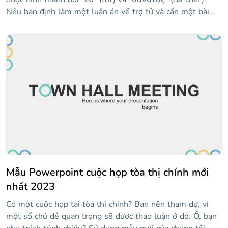
Nếu bạn định làm một luận án về trợ tử và cần một bài
thuyết trình để bảo vệ nó, mẫu này có thể rất hữu ích. Nói
về trợ tử là gì, các kỹ thuật mà nó được quản lý là gì, ai có
thể truy cập nó hoặc tranh cãi mà chủ đề này tạo ra. Các
slide cung cấp một phong cách trang trọng và được thiết
kế để làm cho thông tin của bạn nổi bật và bảo vệ luận án
của bạn thành công.
Mẫu Powerpoint cuộc họp tòa thị chính mới
nhất 2023
Có một cuộc họp tại tòa thị chính? Bạn nên tham dự, vì
một số chủ đề quan trọng sẽ được thảo luận ở đó. Ồ, bạn