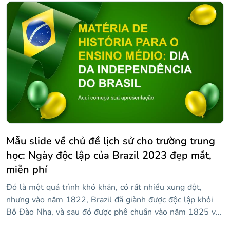
sinh của mình và giúp họ nhận thức được thực tế ô nhiễm
và cách chúng ta vẫn có thời gian với những cử chỉ nhỏ,
cứu hành tinh. Một cử chỉ nhỏ? Chà, bạn có thể tải xuống
thiết kế này với phong cách rất bắt mắt: hình nền màu
tím, hình ảnh liên quan đến chủ đề, thông tin về việc sử
dụng chất thải nhựa và hơn thế nữa!
Mẫu slide về chủ đề lịch sử cho trường trung
học: Ngày độc lập của Brazil 2023 đẹp mắt,
miễn phí
Đó là một quá trình khó khăn, có rất nhiều xung đột,
nhưng vào năm 1822, Brazil đã giành được độc lập khỏi
Bồ Đào Nha, và sau đó được phê chuẩn vào năm 1825 với
Hiệp ước Rio de Janeiro. Những đường trượt màu xanh lá