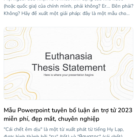
(hoặc quốc gia) của chính mình, phải không? Er... Bên phải?
Không? Hãy đề xuất một giải pháp: đây là một mẫu cho
các giáo viên muốn được hỗ trợ trực quan một chút khi
giảng dạy tất cả 50 tiểu bang của Hoa Kỳ. Nó có nhiều bản
đồ của các tiểu bang khác nhau! Vì chúng tôi đã sử dụng
tông màu xanh lam, mọi thứ đều ổn, êm dịu, nhẹ nhàng...
Này, hãy thức dậy, chúng ta đang ở giữa lớp! Nếu bạn thấy
một số trạng thái bị thiếu, hãy kiểm tra các trang trình bày
ở cuối mẫu, nơi bạn sẽ tìm thấy các liên kết đến phần còn
lại của chúng!
Mẫu Powerpoint tuyên bố luận án trợ tử 2023
miễn phí, đẹp mắt, chuyên nghiệp
"Cái chết êm dịu" là một từ xuất phát từ tiếng Hy Lạp,
được hình thành bởi "ευ" (tốt) và "θανατος" (cái chết).