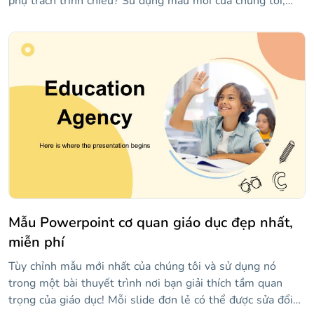
phụ trách trình chiếu? Sử dụng mẫu mới của chúng tôi,
chứa các bố cục chính như số, báo cáo trạng thái, sự kiện
sắp tới, v.v. Có đồ thị và đồ họa thông tin để hiển thị dữ
liệu và một số hình ảnh!
Mẫu Powerpoint cơ quan giáo dục đẹp nhất,
miễn phí
Tùy chỉnh mẫu mới nhất của chúng tôi và sử dụng nó
trong một bài thuyết trình nơi bạn giải thích tầm quan
trọng của giáo dục! Mỗi slide đơn lẻ có thể được sửa đổi