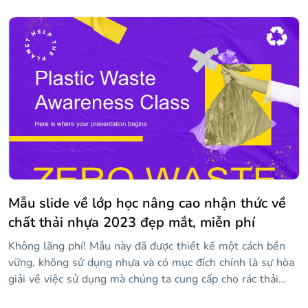
với nội dung của riêng bạn, bao gồm cả hình ảnh. Tất cả
các tác phẩm đều khá sáng tạo và phông chữ kịch bản
thông thường được sử dụng cho các tiêu đề làm cho các
slide trở nên độc đáo hơn. Nó hoàn hảo cho những thông
điệp tích cực khuyến khích việc dạy và học!
Mẫu slide về lớp học nâng cao nhận thức về
chất thải nhựa 2023 đẹp mắt, miễn phí
Không lãng phí! Mẫu này đã được thiết kế một cách bền
vững, không sử dụng nhựa và có mục đích chính là sự hòa
giải về việc sử dụng mà chúng ta cung cấp cho rác thải
nhựa. Bằng cách này, bạn có thể dạy một lớp học cho học