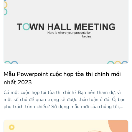
thể truy cập nó hoặc tranh cãi mà chủ đề này tạo ra. Các
slide cung cấp một phong cách trang trọng và được thiết
kế để làm cho thông tin của bạn nổi bật và bảo vệ luận án
của bạn thành công.
Mẫu Powerpoint cuộc họp tòa thị chính mới
nhất 2023
Có một cuộc họp tại tòa thị chính? Bạn nên tham dự, vì
một số chủ đề quan trọng sẽ được thảo luận ở đó. Ồ, bạn
phụ trách trình chiếu? Sử dụng mẫu mới của chúng tôi,
chứa các bố cục chính như số, báo cáo trạng thái, sự kiện
sắp tới, v.v. Có đồ thị và đồ họa thông tin để hiển thị dữ
liệu và một số hình ảnh!