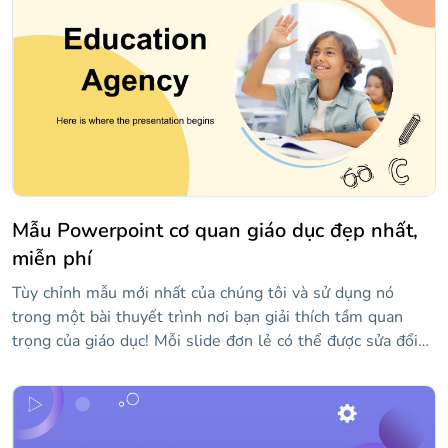
Mẫu Powerpoint cơ quan giáo dục đẹp nhất,
miễn phí
Tùy chỉnh mẫu mới nhất của chúng tôi và sử dụng nó
trong một bài thuyết trình nơi bạn giải thích tầm quan
trọng của giáo dục! Mỗi slide đơn lẻ có thể được sửa đổi
với nội dung của riêng bạn, bao gồm cả hình ảnh. Tất cả
các tác phẩm đều khá sáng tạo và phông chữ kịch bản
thông thường được sử dụng cho các tiêu đề làm cho các
slide trở nên độc đáo hơn. Nó hoàn hảo cho những thông