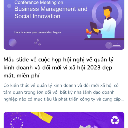
điệp tích cực khuyến khích việc dạy và học!
Mẫu slide về cuộc họp hội nghị về quản lý
kinh doanh và đổi mới vì xã hội 2023 đẹp
mắt, miễn phí
Có kiến thức về quản lý kinh doanh và đổi mới xã hội có
tầm quan trọng lớn đối với bất kỳ nhà lãnh đạo doanh
nghiệp nào có mục tiêu là phát triển công ty và cung cấp
hạnh phúc cho nhân viên của họ. Chúng tôi đã thiết kế
mẫu độc đáo và hấp dẫn này để bạn có thể trình bày các
diễn giả, chương trình và nội dung chính của hội nghị của
bạn. Trong đó, bạn sẽ tìm thấy các tài nguyên như dòng