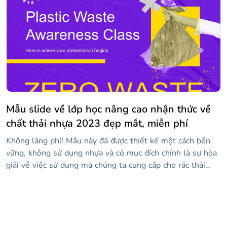
thời gian, đồ thị, sơ đồ và biểu tượng mà bạn có thể tùy
chỉnh với thông tin của mình để truyền bá kiến thức của
mình.
Mẫu slide về lớp học nâng cao nhận thức về
chất thải nhựa 2023 đẹp mắt, miễn phí
Không lãng phí! Mẫu này đã được thiết kế một cách bền
vững, không sử dụng nhựa và có mục đích chính là sự hòa
giải về việc sử dụng mà chúng ta cung cấp cho rác thải
nhựa. Bằng cách này, bạn có thể dạy một lớp học cho học
sinh của mình và giúp họ nhận thức được thực tế ô nhiễm
và cách chúng ta vẫn có thời gian với những cử chỉ nhỏ,
cứu hành tinh. Một cử chỉ nhỏ? Chà, bạn có thể tải xuống
thiết kế này với phong cách rất bắt mắt: hình nền màu