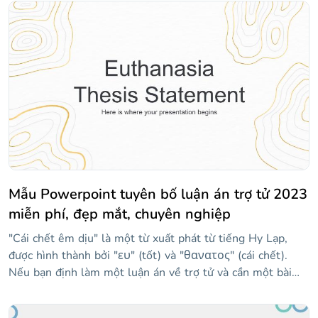
giảng dạy tất cả 50 tiểu bang của Hoa Kỳ. Nó có nhiều bản
đồ của các tiểu bang khác nhau! Vì chúng tôi đã sử dụng
tông màu xanh lam, mọi thứ đều ổn, êm dịu, nhẹ nhàng...
Này, hãy thức dậy, chúng ta đang ở giữa lớp! Nếu bạn thấy
một số trạng thái bị thiếu, hãy kiểm tra các trang trình bày
ở cuối mẫu, nơi bạn sẽ tìm thấy các liên kết đến phần còn
lại của chúng!
Mẫu Powerpoint tuyên bố luận án trợ tử 2023
miễn phí, đẹp mắt, chuyên nghiệp
"Cái chết êm dịu" là một từ xuất phát từ tiếng Hy Lạp,
được hình thành bởi "ευ" (tốt) và "θανατος" (cái chết).
Nếu bạn định làm một luận án về trợ tử và cần một bài
thuyết trình để bảo vệ nó, mẫu này có thể rất hữu ích. Nói
về trợ tử là gì, các kỹ thuật mà nó được quản lý là gì, ai có