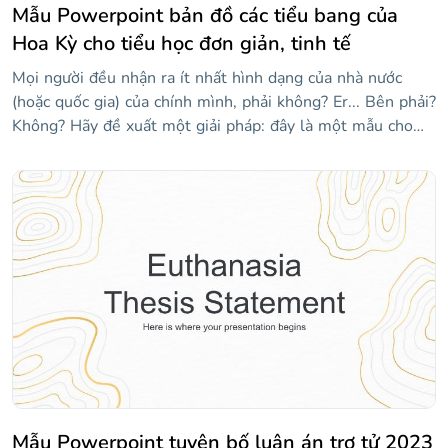
Mẫu Powerpoint bản đồ các tiểu bang của
Hoa Kỳ cho tiểu học đơn giản, tinh tế
Mọi người đều nhận ra ít nhất hình dạng của nhà nước
(hoặc quốc gia) của chính mình, phải không? Er... Bên phải?
Không? Hãy đề xuất một giải pháp: đây là một mẫu cho
các giáo viên muốn được hỗ trợ trực quan một chút khi
giảng dạy tất cả 50 tiểu bang của Hoa Kỳ. Nó có nhiều bản
đồ của các tiểu bang khác nhau! Vì chúng tôi đã sử dụng
tông màu xanh lam, mọi thứ đều ổn, êm dịu, nhẹ nhàng...
Này, hãy thức dậy, chúng ta đang ở giữa lớp! Nếu bạn thấy
một số trạng thái bị thiếu, hãy kiểm tra các trang trình bày
ở cuối mẫu, nơi bạn sẽ tìm thấy các liên kết đến phần còn
lại của chúng!
Mẫu Powerpoint tuyên bố luận án trợ tử 2023