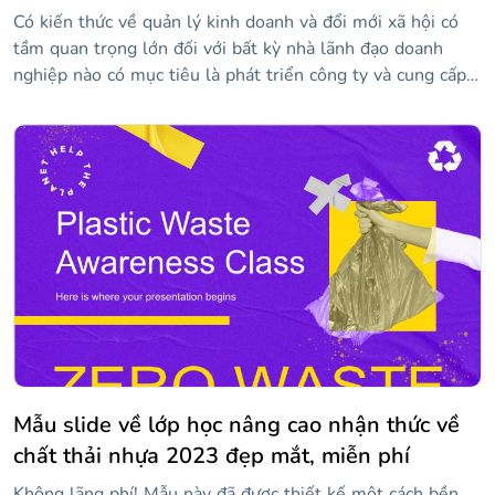
Có kiến thức về quản lý kinh doanh và đổi mới xã hội có
tầm quan trọng lớn đối với bất kỳ nhà lãnh đạo doanh
nghiệp nào có mục tiêu là phát triển công ty và cung cấp
hạnh phúc cho nhân viên của họ. Chúng tôi đã thiết kế
mẫu độc đáo và hấp dẫn này để bạn có thể trình bày các
diễn giả, chương trình và nội dung chính của hội nghị của
bạn. Trong đó, bạn sẽ tìm thấy các tài nguyên như dòng
thời gian, đồ thị, sơ đồ và biểu tượng mà bạn có thể tùy
chỉnh với thông tin của mình để truyền bá kiến thức của
mình.
Mẫu slide về lớp học nâng cao nhận thức về
chất thải nhựa 2023 đẹp mắt, miễn phí
Không lãng phí! Mẫu này đã được thiết kế một cách bền