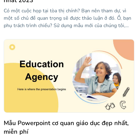
nhất 2023
Có một cuộc họp tại tòa thị chính? Bạn nên tham dự, vì
một số chủ đề quan trọng sẽ được thảo luận ở đó. Ồ, bạn
phụ trách trình chiếu? Sử dụng mẫu mới của chúng tôi,
chứa các bố cục chính như số, báo cáo trạng thái, sự kiện
sắp tới, v.v. Có đồ thị và đồ họa thông tin để hiển thị dữ
liệu và một số hình ảnh!
Mẫu Powerpoint cơ quan giáo dục đẹp nhất,
miễn phí