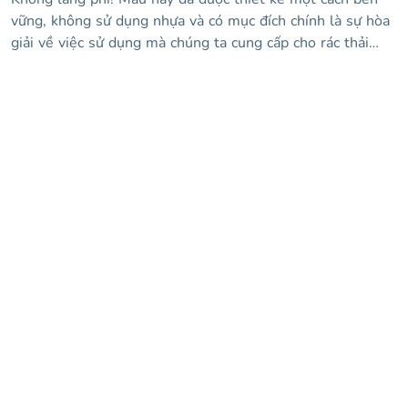
vững, không sử dụng nhựa và có mục đích chính là sự hòa
giải về việc sử dụng mà chúng ta cung cấp cho rác thải
nhựa. Bằng cách này, bạn có thể dạy một lớp học cho học
sinh của mình và giúp họ nhận thức được thực tế ô nhiễm
và cách chúng ta vẫn có thời gian với những cử chỉ nhỏ,
cứu hành tinh. Một cử chỉ nhỏ? Chà, bạn có thể tải xuống
thiết kế này với phong cách rất bắt mắt: hình nền màu
tím, hình ảnh liên quan đến chủ đề, thông tin về việc sử
dụng chất thải nhựa và hơn thế nữa!