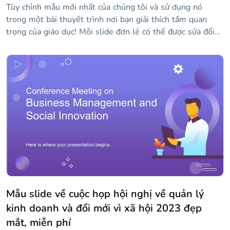
Tùy chỉnh mẫu mới nhất của chúng tôi và sử dụng nó
trong một bài thuyết trình nơi bạn giải thích tầm quan
trọng của giáo dục! Mỗi slide đơn lẻ có thể được sửa đổi
với nội dung của riêng bạn, bao gồm cả hình ảnh. Tất cả
các tác phẩm đều khá sáng tạo và phông chữ kịch bản
thông thường được sử dụng cho các tiêu đề làm cho các
slide trở nên độc đáo hơn. Nó hoàn hảo cho những thông
điệp tích cực khuyến khích việc dạy và học!
Mẫu slide về cuộc họp hội nghị về quản lý
kinh doanh và đổi mới vì xã hội 2023 đẹp
mắt, miễn phí