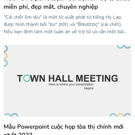
miễn phí, đẹp mắt, chuyên nghiệp
"Cái chết êm dịu" là một từ xuất phát từ tiếng Hy Lạp,
được hình thành bởi "ευ" (tốt) và "θανατος" (cái chết).
Nếu bạn định làm một luận án về trợ tử và cần một bài
thuyết trình để bảo vệ nó, mẫu này có thể rất hữu ích. Nói
về trợ tử là gì, các kỹ thuật mà nó được quản lý là gì, ai có
thể truy cập nó hoặc tranh cãi mà chủ đề này tạo ra. Các
slide cung cấp một phong cách trang trọng và được thiết
kế để làm cho thông tin của bạn nổi bật và bảo vệ luận án
của bạn thành công.
Mẫu Powerpoint cuộc họp tòa thị chính mới