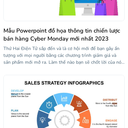
Mẫu Powerpoint đồ họa thông tin chiến lược
bán hàng Cyber Monday mới nhất 2023
Thứ Hai Điện Tử sắp đến và là cơ hội mới để bạn gây ấn
tượng với mọi người bằng các chương trình giảm giá và
sản phẩm mới mở ra. Làm thế nào bạn sẽ chốt lời của nó?
Bạn đã có kế hoạch chưa? Khách hàng của bạn là ai? Trả
lời tất cả các câu hỏi và tổ chức chiến lược sẽ khiến bạn
hết hàng trên tất cả các sản phẩm của mình với mẫu đầy
đủ đồ họa thông tin kinh doanh này. Mọi thứ đều có chất
lượng hàng đầu và trực tuyến, giống như sản phẩm của
bạn!