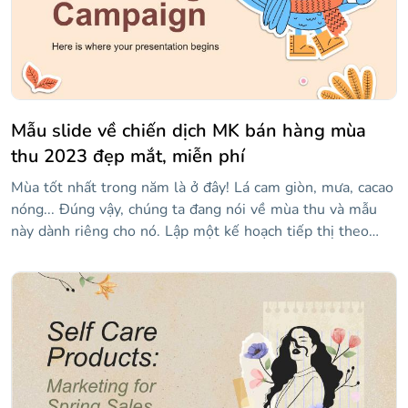
Mẫu slide về chiến dịch MK bán hàng mùa
thu 2023 đẹp mắt, miễn phí
Mùa tốt nhất trong năm là ở đây! Lá cam giòn, mưa, cacao
nóng... Đúng vậy, chúng ta đang nói về mùa thu và mẫu
này dành riêng cho nó. Lập một kế hoạch tiếp thị theo
mùa với thiết kế này chứa đầy những rung cảm ấm cúng
màu nâu và nhãn dán sáng tạo, nó cũng có đầy đủ các tài
nguyên tiếp thị sẽ là đồng minh của bạn khi giải thích
những bước bạn sẽ làm theo để đạt được thành công trực
tuyến. Tải xuống ngay bây giờ và chào đón mùa giải mới
với một chiến dịch tuyệt vời!