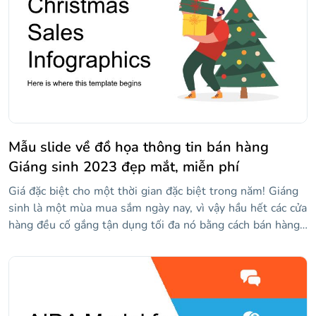
Mẫu slide về đồ họa thông tin bán hàng
Giáng sinh 2023 đẹp mắt, miễn phí
Giá đặc biệt cho một thời gian đặc biệt trong năm! Giáng
sinh là một mùa mua sắm ngày nay, vì vậy hầu hết các cửa
hàng đều cố gắng tận dụng tối đa nó bằng cách bán hàng.
Nếu bạn muốn một cái gì đó định hướng nhiều hơn để đại
diện cho dữ liệu, bộ đồ họa thông tin của chúng tôi sẽ
giúp ích rất nhiều! Có tất cả các loại biểu đồ và sơ đồ,
cùng với một số hình minh họa về người mua sắm hoặc
cây thông Noel. Chúng tôi cũng đã bao gồm rất nhiều