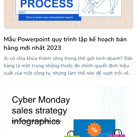
Mẫu Powerpoint quy trình lập kế hoạch bán
hàng mới nhất 2023
Ai có chìa khóa thành công trong thế giới kinh doanh? Bán
hàng là một trong những thước đo chính quyết định hiệu
suất của một công ty, nhưng làm thế nào để vượt trội về
điều đó? Có lẽ bạn có chìa khóa. Tải xuống mẫu mới này
và sử dụng nó để nói về quy trình lập kế hoạch bán hàng.
Làm sáng tỏ những bí mật trong các slide này, có thiết kế
giống với các cửa sổ của HĐH. Sự kết hợp của nền kem
với những "cửa sổ" màu xanh và trắng trông rất tuyệt. Bây
giờ, bạn chỉ cần thêm nội dung của mình!