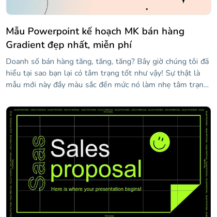
Mẫu Powerpoint kế hoạch MK bán hàng
Gradient đẹp nhất, miễn phí
Doanh số bán hàng tăng, tăng, tăng? Bây giờ chúng tôi đã
hiểu tại sao bạn lại có tâm trạng tốt như vậy! Sự thật là
mẫu mới này đầy màu sắc đến mức nó làm nhẹ tâm trạng
của mọi người. Nó được cấu trúc như một bản trình bày kế
hoạch tiếp thị, có nghĩa là bạn sẽ tìm thấy các slide mà
bạn có thể tùy chỉnh để nói về các nguyên tắc hướng dẫn,
ngân sách, khách hàng mục tiêu, thị phần, v.v. Bạn sẽ nhận
thấy rằng chúng tôi cũng đã thêm một số biểu tượng
tuyến tính, đề phòng trường hợp cuối cùng bạn cần chúng!