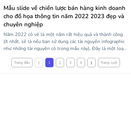
Mẫu slide về chiến lược bán hàng kinh doanh
cho đồ họa thông tin năm 2022 2023 đẹp và
chuyên nghiệp
Năm 2022 có vẻ là một năm rất hiệu quả và thành công
(ít nhất, sẽ là nếu bạn sử dụng các tài nguyên infographic
như những tài nguyên có trong mẫu này). Đây là một loạt
các infographics được tập trung đặc biệt để các công ty tổ
‹
›
chức chiến lược bán hàng cho năm nay 2022. Với các
Trang đầu
1
2
3
4
Trang cuối
bảng, đồ thị và các nguồn lực khác nhau từ thế giới tài
chính, chẳng hạn như ma trận Ansoff, doanh số bán hàng
của bạn sẽ không ngừng tăng trong năm nay.