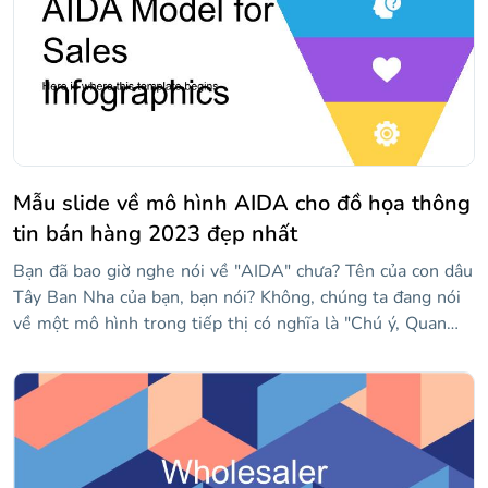
biểu tượng theo chủ đề nếu bạn cần làm nổi bật một số
phần cụ thể!
Mẫu slide về mô hình AIDA cho đồ họa thông
tin bán hàng 2023 đẹp nhất
Bạn đã bao giờ nghe nói về "AIDA" chưa? Tên của con dâu
Tây Ban Nha của bạn, bạn nói? Không, chúng ta đang nói
về một mô hình trong tiếp thị có nghĩa là "Chú ý, Quan
tâm, Mong muốn và Hành động", các bước cần thực hiện
để thuyết phục khách hàng tiềm năng mua sản phẩm của
bạn. Một quá trình có thể được minh họa trực quan với các
đồ họa thông tin có thể chỉnh sửa này cho trình chiếu. Với
các thiết kế đầy màu sắc mà chúng tôi đã tạo, bạn chỉ cần
điều chỉnh chúng cho phù hợp với dữ liệu của mình và