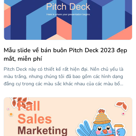
thêm chúng vào các trang trình bày của bạn!
Mẫu slide về bán buôn Pitch Deck 2023 đẹp
mắt, miễn phí
Pitch Deck này có thiết kế rất hiện đại. Nền chủ yếu là
màu trắng, nhưng chúng tôi đã bao gồm các hình dạng
đẳng cự trong các màu sắc khác nhau của các màu bổ
sung, xanh lam và cam, tạo ra sự tương phản hamonic.
Các phông chữ mà chúng tôi đã sử dụng là kiểu chữ sans
serifs tròn. Chúng rất dễ đọc và chúng thêm một số cân
bằng cho bản chất hình học của các slide.