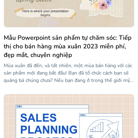
Mẫu Powerpoint sản phẩm tự chăm sóc: Tiếp
thị cho bán hàng mùa xuân 2023 miễn phí,
đẹp mắt, chuyên nghiệp
Mùa xuân đã đến, và tất nhiên, một mùa bán hàng với các
sản phẩm mới đang bắt đầu! Bạn đã tổ chức cách bạn sẽ
quảng bá chúng chưa? Nếu bạn đang ở trong thế giới mỹ
phẩm hoặc các sản phẩm tự chăm sóc như kem dưỡng da
hoặc mặt nạ tóc, mẫu này sẽ rất hữu ích cho bạn, bởi vì
bạn sẽ có thể chuẩn bị mọi thứ liên quan đến quảng cáo
và tiếp thị. Thiết kế rất bắt mắt: phong cách hoa, nét màu
nước và minh họa phong cách cắt dán. Nó sẽ truyền tải
cảm giác bình yên cho khán giả của bạn, giống như cảm
giác như khi bạn được mát-xa với kem dưỡng da tốt!