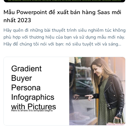
Mẫu Powerpoint đề xuất bán hàng Saas mới
nhất 2023
Hãy quên đi những bài thuyết trình siêu nghiêm túc không
phù hợp với thương hiệu của bạn và sử dụng mẫu mới này.
Hãy để chúng tôi nói với bạn: nó siêu tuyệt vời và sáng
tạo. Vâng, và hình học quá! Sự tương phản giữa các màu
sắc là siêu nổi bật: có màu đen, trắng và xanh lá cây rất
nhạt. Và có một thứ không thể thiếu trong mỗi slide: một
khuôn mặt cười!