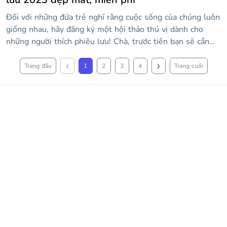
Đối với những đứa trẻ nghĩ rằng cuộc sống của chúng luôn
giống nhau, hãy đăng ký một hội thảo thú vị dành cho
những người thích phiêu lưu! Chà, trước tiên bạn sẽ cần
quảng bá nó... hoặc tạo trình chiếu cho các bài học. Dù thế
‹
›
nào đi nữa, mẫu này sẽ hoạt động kỳ diệu. Nó có nhãn
Trang đầu
1
2
3
4
Trang cuối
dán, màu sắc như tím và đỏ trên nền màu hồng và bố cục
dễ hiểu. Bằng cách đó, bạn có thể có một khoảng thời gian
dễ dàng hơn khi dạy trẻ em!