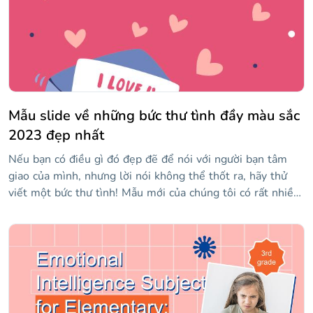
Mẫu slide về những bức thư tình đầy màu sắc
2023 đẹp nhất
Nếu bạn có điều gì đó đẹp đẽ để nói với người bạn tâm
giao của mình, nhưng lời nói không thể thốt ra, hãy thử
viết một bức thư tình! Mẫu mới của chúng tôi có rất nhiều
thiết kế khác nhau mà bạn có thể bày tỏ cảm xúc của mình
và thể hiện tình yêu của bạn đối với mẫu đặc biệt đó.
Nhận gói dễ thương này ngay bây giờ và in tác phẩm của
bạn, vì mọi thứ đều ở định dạng có thể in được!