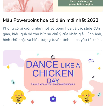
Mẫu Powerpoint hoa cổ điển mới nhất 2023
Không có gì giống như một số bông hoa và các slide đơn
giản, hiệu quả để thu hút sự chú ý của khán giả. Hình ảnh,
hình chữ nhật và biểu tượng tuyến tính — ba yếu tố chính
của mẫu trông cổ điển này. Đừng lo lắng về chủ đề: trình
chiếu này rất linh hoạt và có thể thích ứng 100%!