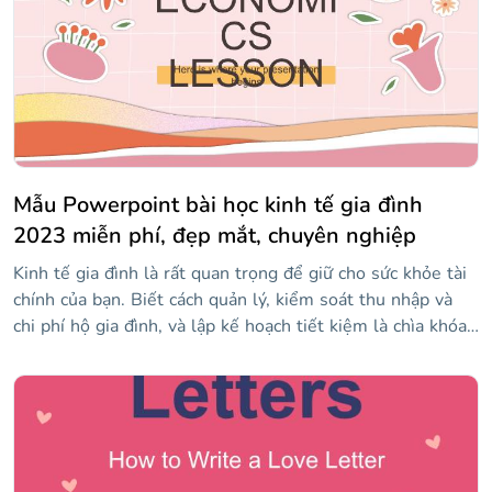
Mẫu Powerpoint bài học kinh tế gia đình
2023 miễn phí, đẹp mắt, chuyên nghiệp
Kinh tế gia đình là rất quan trọng để giữ cho sức khỏe tài
chính của bạn. Biết cách quản lý, kiểm soát thu nhập và
chi phí hộ gia đình, và lập kế hoạch tiết kiệm là chìa khóa,
và những người trẻ tuổi càng sớm học cách làm điều này,
nó sẽ càng tốt cho tương lai của họ. Để giúp bạn dạy lớp
kinh tế gia đình của mình, chúng tôi giới thiệu mẫu đẹp
này đầy màu sắc và nhãn dán vui nhộn sẽ thu hút sự chú ý
của học sinh của bạn. Chỉ cần chỉnh sửa tài nguyên với
thông tin của bạn.