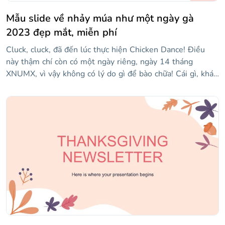
Mẫu slide về nhảy múa như một ngày gà
2023 đẹp mắt, miễn phí
Cluck, cluck, đã đến lúc thực hiện Chicken Dance! Điều
này thậm chí còn có một ngày riêng, ngày 14 tháng
XNUMX, vì vậy không có lý do gì để bào chữa! Cái gì, khán
giả của bạn không biết điệu nhảy như thế nào? Đây là một
mẫu mới mà bạn có thể sử dụng để giải thích nó từng
bước! Với thiết kế đầy màu sắc, nhiều hình minh họa vui
vẻ và kiểu chữ rất vui nhộn, bạn sẽ giữ được sự quan tâm
của mọi người cho toàn bộ bài thuyết trình. Thêm nội
dung của riêng bạn và bắt đầu khiêu vũ!