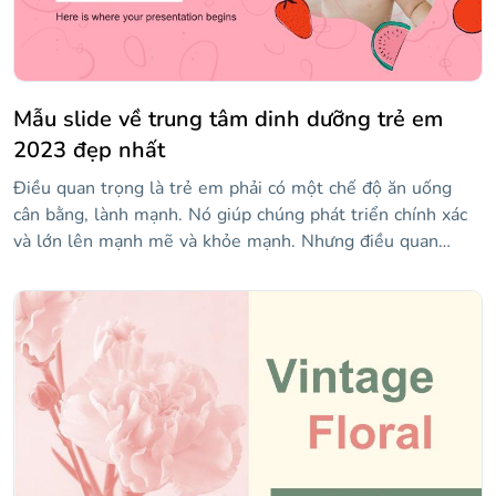
là gì? Hãy cho chúng tôi biết về nó với mẫu này!
Mẫu slide về trung tâm dinh dưỡng trẻ em
2023 đẹp nhất
Điều quan trọng là trẻ em phải có một chế độ ăn uống
cân bằng, lành mạnh. Nó giúp chúng phát triển chính xác
và lớn lên mạnh mẽ và khỏe mạnh. Nhưng điều quan
trọng là dạy chúng thói quen ăn uống lành mạnh. Điều đó
có nghĩa là, học cách không có mối quan hệ xấu với thực
phẩm và biết khi nào nên đối xử với chính mình. Sử dụng
mẫu này để nói về trung tâm dinh dưỡng của bạn và cha
mẹ sẽ biết tin tưởng bạn với sức khỏe của con cái họ!