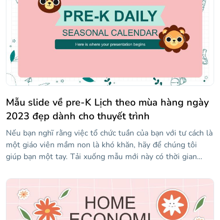
Mẫu slide về pre-K Lịch theo mùa hàng ngày
2023 đẹp dành cho thuyết trình
Nếu bạn nghĩ rằng việc tổ chức tuần của bạn với tư cách là
một giáo viên mầm non là khó khăn, hãy để chúng tôi
giúp bạn một tay. Tải xuống mẫu mới này có thời gian
biểu, lịch, bảng, danh sách và bố cục hữu ích nói chung để
bạn không bị căng thẳng bất cứ khi nào bạn nghĩ về tất cả
những việc bạn cần làm. Chỉ cần lưu ý chúng trong các
slide này và để các hình minh họa dễ thương làm bạn vui
lên!