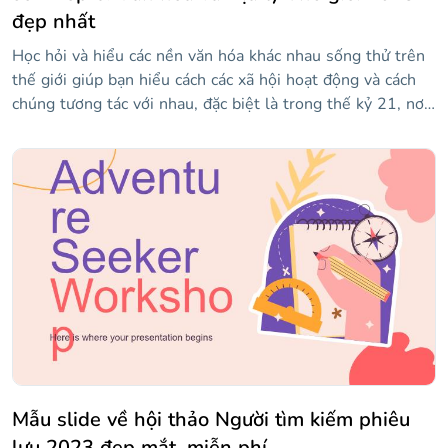
đẹp nhất
Học hỏi và hiểu các nền văn hóa khác nhau sống thử trên
thế giới giúp bạn hiểu cách các xã hội hoạt động và cách
chúng tương tác với nhau, đặc biệt là trong thế kỷ 21, nơi
xu hướng toàn cầu là toàn cầu hóa. Vì lý do này, có một
môn học về nghiên cứu xã hội là rất quan trọng và giúp
học sinh phát triển sự trưởng thành và trở thành những
người tốt hơn. Nếu bạn muốn làm cho bài học của mình
thú vị hơn nữa, hãy sử dụng mẫu đầy màu sắc này với đầy
đủ các hình minh họa và tài nguyên hiện đại! Thiết kế có
rất nhiều tài nguyên sẽ giúp bạn giải thích nhiều dữ liệu
khác nhau một cách rõ ràng và hấp dẫn, bởi vì các bản đồ,
đồ thị và biểu đồ đi kèm có thiết kế độc đáo và mới mẻ.
Tải xuống ngay bây giờ và bắt đầu chuẩn bị một bài học sẽ
đưa học sinh của bạn vào một cuộc hành trình văn hóa
trên khắp thế giới!
Mẫu slide về hội thảo Người tìm kiếm phiêu
lưu 2023 đẹp mắt, miễn phí