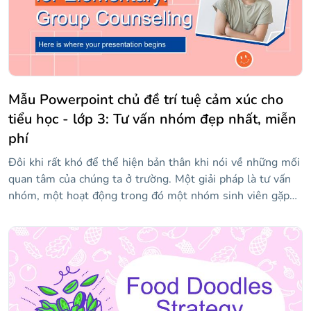
Mẫu Powerpoint chủ đề trí tuệ cảm xúc cho
tiểu học - lớp 3: Tư vấn nhóm đẹp nhất, miễn
phí
Đôi khi rất khó để thể hiện bản thân khi nói về những mối
quan tâm của chúng ta ở trường. Một giải pháp là tư vấn
nhóm, một hoạt động trong đó một nhóm sinh viên gặp
gỡ các chuyên gia để họ có thể cởi mở hơn về mối quan
tâm của mình. Cho dù bạn cần giới thiệu hoạt động này
với học sinh, hoặc bạn cần một bài thuyết trình cho buổi
tư vấn nhóm đó, chúng tôi có mẫu phù hợp này. Bảng màu
có đầy đủ các màu tương phản, chẳng hạn như xanh lam,
cam, hồng và trắng. Chúng tôi đã sử dụng một số ảnh và