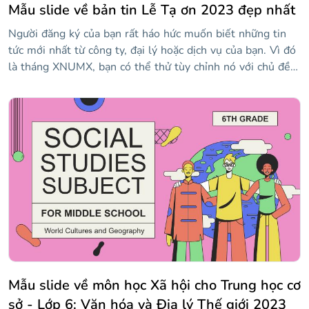
Mẫu slide về bản tin Lễ Tạ ơn 2023 đẹp nhất
Người đăng ký của bạn rất háo hức muốn biết những tin
tức mới nhất từ công ty, đại lý hoặc dịch vụ của bạn. Vì đó
là tháng XNUMX, bạn có thể thử tùy chỉnh nó với chủ đề
Lễ Tạ ơn! Mẫu của chúng tôi đã được điều chỉnh, cho phép
bạn kết nối với người dùng và tiếp thị nội dung của mình
có tính đến thời gian nào trong năm!
Mẫu slide về môn học Xã hội cho Trung học cơ
sở - Lớp 6: Văn hóa và Địa lý Thế giới 2023