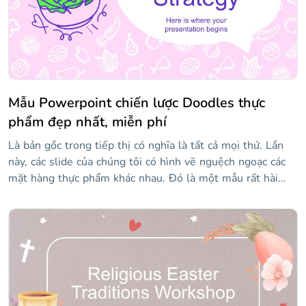
ngoài ra, một số biểu tượng mô tả một cô gái thể hiện
những cảm xúc khác nhau.
Mẫu Powerpoint chiến lược Doodles thực
phẩm đẹp nhất, miễn phí
Là bản gốc trong tiếp thị có nghĩa là tất cả mọi thứ. Lần
này, các slide của chúng tôi có hình vẽ nguệch ngoạc các
mặt hàng thực phẩm khác nhau. Đó là một mẫu rất hài
hước kêu gọi khán giả ngay lập tức — tốt, nó chứa bong
bóng lời thoại, vì vậy có điều đó! Mục tiêu, ngân sách,
khuyến mãi: tất cả dữ liệu của bạn đều có chỗ ở đây!