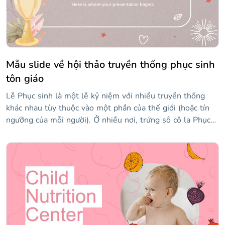
Mẫu slide về hội thảo truyền thống phục sinh
tôn giáo
Lễ Phục sinh là một lễ kỷ niệm với nhiều truyền thống
khác nhau tùy thuộc vào một phần của thế giới (hoặc tín
ngưỡng của mỗi người). Ở nhiều nơi, trứng sô cô la Phục
sinh truyền thống được giấu để trẻ em tìm thấy chúng. Ở
các quốc gia như Tây Ban Nha, Lễ Phục sinh là một ngày
lễ tôn giáo, đầy truyền thống. Vì có rất nhiều truyền
thống tôn giáo, bạn có thể chuẩn bị một hội thảo để nói
về tất cả chúng, và bây giờ bạn có thể làm điều đó với
mẫu này! Thiết kế bao gồm các hình minh họa tôn giáo
được vẽ bằng màu nước và các phần khác nhau để bạn bao
gồm nội dung của mình. Truyền thống yêu thích của bạn