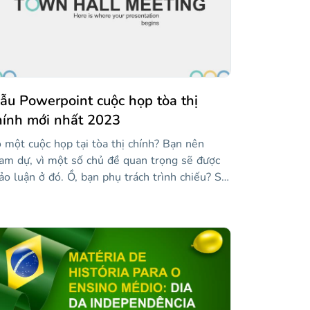
ẫu Powerpoint cuộc họp tòa thị
hính mới nhất 2023
 một cuộc họp tại tòa thị chính? Bạn nên
am dự, vì một số chủ đề quan trọng sẽ được
ảo luận ở đó. Ồ, bạn phụ trách trình chiếu? Sử
ng mẫu mới của chúng tôi, chứa các bố cục
ính như số, báo cáo trạng thái, sự kiện sắp tới,
v. Có đồ thị và đồ họa thông tin để hiển thị dữ
ệu và một số hình ảnh!