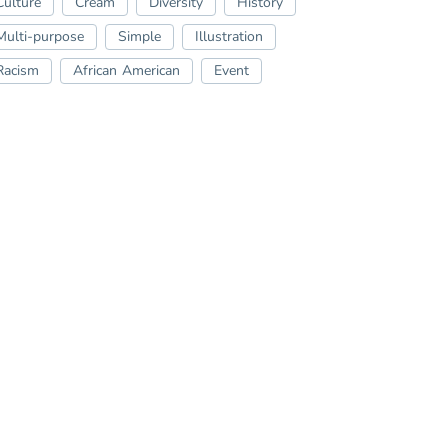
Culture
Cream
Diversity
History
Multi-purpose
Simple
Illustration
Racism
African American
Event