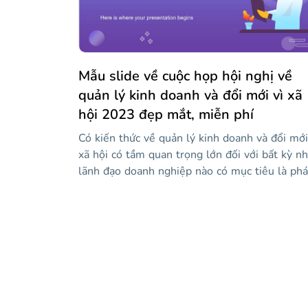
chúng ta đang ở giữa lớp! Nếu bạn thấy một s
trạng thái bị thiếu, hãy kiểm tra các trang trìn
bày ở cuối mẫu, nơi bạn sẽ tìm thấy các liên k
đến phần còn lại của chúng!
Mẫu slide về cuộc họp hội nghị về
quản lý kinh doanh và đổi mới vì xã
hội 2023 đẹp mắt, miễn phí
Có kiến thức về quản lý kinh doanh và đổi mới
xã hội có tầm quan trọng lớn đối với bất kỳ n
lãnh đạo doanh nghiệp nào có mục tiêu là phá
triển công ty và cung cấp hạnh phúc cho nhân
viên của họ. Chúng tôi đã thiết kế mẫu độc đ
và hấp dẫn này để bạn có thể trình bày các di
giả, chương trình và nội dung chính của hội ng
của bạn. Trong đó, bạn sẽ tìm thấy các tài
nguyên như dòng thời gian, đồ thị, sơ đồ và
biểu tượng mà bạn có thể tùy chỉnh với thông
tin của mình để truyền bá kiến thức của mình.