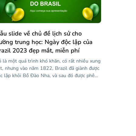
ẫu slide về chủ đề lịch sử cho
rường trung học: Ngày độc lập của
razil 2023 đẹp mắt, miễn phí
 là một quá trình khó khăn, có rất nhiều xung
t, nhưng vào năm 1822, Brazil đã giành được
c lập khỏi Bồ Đào Nha, và sau đó được phê
uẩn vào năm 1825 với Hiệp ước Rio de
neiro. Những đường trượt màu xanh lá cây
y, màu xanh lá cây như tông màu trên lá cờ
azil, có thể giúp bạn chia sẻ các sự kiện lịch
 dẫn đến nền độc lập của Brazil. Nếu hôm nay
 ngày 7 tháng XNUMX, thì tất cả các quả bóng
y sẽ có ích, vì đó là Ngày Độc lập! Hãy xem
c trang chiếu này và ví dụ về các phần mà bạn