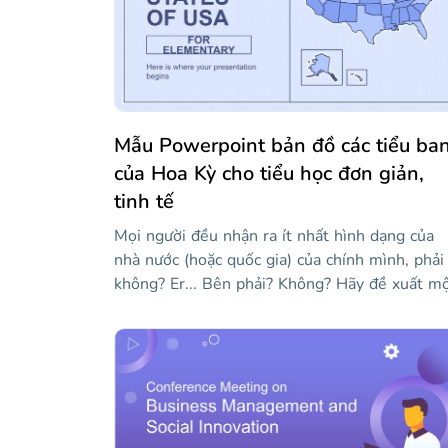
Mẫu Powerpoint bản đồ các tiểu ba
của Hoa Kỳ cho tiểu học đơn giản,
tinh tế
Mọi người đều nhận ra ít nhất hình dạng của
nhà nước (hoặc quốc gia) của chính mình, phải
không? Er... Bên phải? Không? Hãy đề xuất m
giải pháp: đây là một mẫu cho các giáo viên
muốn được hỗ trợ trực quan một chút khi giả
dạy tất cả 50 tiểu bang của Hoa Kỳ. Nó có nh
bản đồ của các tiểu bang khác nhau! Vì chúng
tôi đã sử dụng tông màu xanh lam, mọi thứ đ
ổn, êm dịu, nhẹ nhàng... Này, hãy thức dậy,