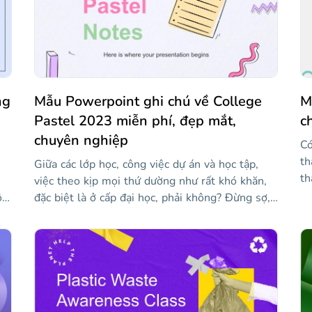
ng
Mẫu Powerpoint ghi chú về College
M
Pastel 2023 miễn phí, đẹp mắt,
c
chuyên nghiệp
Có
th
Giữa các lớp học, công việc dự án và học tập,
th
việc theo kịp mọi thứ dường như rất khó khăn,
dụ
ột
đặc biệt là ở cấp đại học, phải không? Đừng sợ,
ch
vì Slidesgo vừa tạo mẫu này cho bạn! Để cổ vũ
v.
ng
bạn, điều đầu tiên chúng tôi nghĩ ra là màu
li
iều
pastel tươi sáng và nhiều hình minh họa giống
như hình vẽ nguệch ngoạc — một nét thú vị
ều
luôn được chào đón! Tất cả các bố cục đều chứa
các mảnh giấy hoặc ghi chú dính, nơi bạn có thể