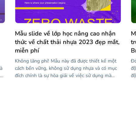
ố
viết bất cứ điều gì bạn cần nhớ. Sự kết hợp
h
tuyệt vời này sẽ khiến bạn lưu giữ thông tin đó
ết
trong một thời gian dài!
Mẫu slide về lớp học nâng cao nhận
M
thức về chất thải nhựa 2023 đẹp mắt,
t
miễn phí
B
Không lãng phí! Mẫu này đã được thiết kế một
Đó
hà
cách bền vững, không sử dụng nhựa và có mục
độ
t
đích chính là sự hòa giải về việc sử dụng mà
độ
chúng ta cung cấp cho rác thải nhựa. Bằng cách
ch
áo
này, bạn có thể dạy một lớp học cho học sinh
Ja
ễn
của mình và giúp họ nhận thức được thực tế ô
nà
hị
nhiễm và cách chúng ta vẫn có thời gian với
Br
những cử chỉ nhỏ, cứu hành tinh. Một cử chỉ
sử
nhỏ? Chà, bạn có thể tải xuống thiết kế này với
là
phong cách rất bắt mắt: hình nền màu tím, hình
ba
ảnh liên quan đến chủ đề, thông tin về việc sử
cá