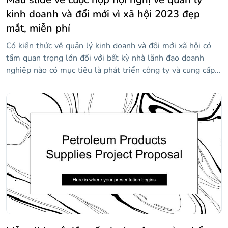
kinh doanh và đổi mới vì xã hội 2023 đẹp
mắt, miễn phí
Có kiến thức về quản lý kinh doanh và đổi mới xã hội có
tầm quan trọng lớn đối với bất kỳ nhà lãnh đạo doanh
nghiệp nào có mục tiêu là phát triển công ty và cung cấp
hạnh phúc cho nhân viên của họ. Chúng tôi đã thiết kế
mẫu độc đáo và hấp dẫn này để bạn có thể trình bày các
diễn giả, chương trình và nội dung chính của hội nghị của
bạn. Trong đó, bạn sẽ tìm thấy các tài nguyên như dòng
thời gian, đồ thị, sơ đồ và biểu tượng mà bạn có thể tùy
chỉnh với thông tin của mình để truyền bá kiến thức của
mình.