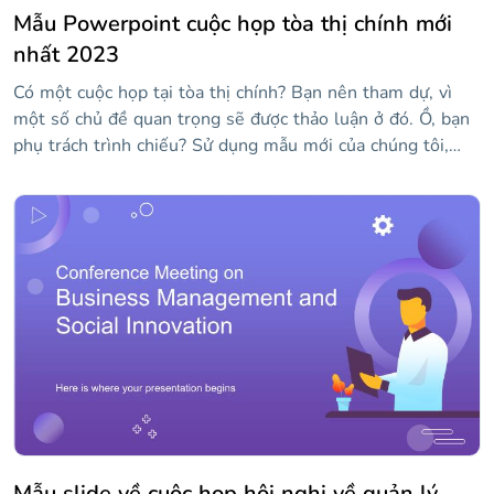
Mẫu Powerpoint cuộc họp tòa thị chính mới
nhất 2023
Có một cuộc họp tại tòa thị chính? Bạn nên tham dự, vì
một số chủ đề quan trọng sẽ được thảo luận ở đó. Ồ, bạn
phụ trách trình chiếu? Sử dụng mẫu mới của chúng tôi,
chứa các bố cục chính như số, báo cáo trạng thái, sự kiện
sắp tới, v.v. Có đồ thị và đồ họa thông tin để hiển thị dữ
liệu và một số hình ảnh!
Mẫu slide về cuộc họp hội nghị về quản lý