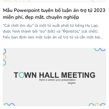
Mẫu Powerpoint tuyên bố luận án trợ tử 2023
miễn phí, đẹp mắt, chuyên nghiệp
"Cái chết êm dịu" là một từ xuất phát từ tiếng Hy Lạp,
được hình thành bởi "ευ" (tốt) và "θανατος" (cái chết).
Nếu bạn định làm một luận án về trợ tử và cần một bài
thuyết trình để bảo vệ nó, mẫu này có thể rất hữu ích. Nói
về trợ tử là gì, các kỹ thuật mà nó được quản lý là gì, ai có
thể truy cập nó hoặc tranh cãi mà chủ đề này tạo ra. Các
slide cung cấp một phong cách trang trọng và được thiết
kế để làm cho thông tin của bạn nổi bật và bảo vệ luận án
của bạn thành công.