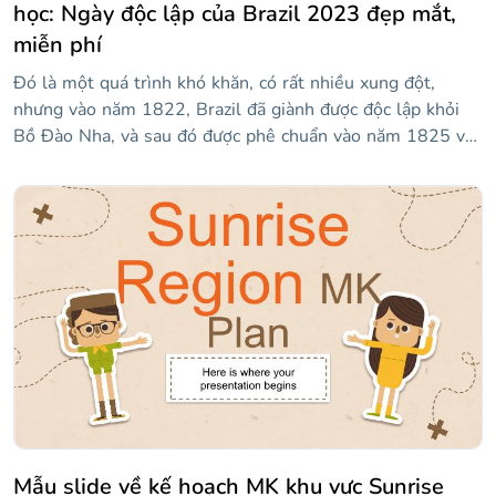
học: Ngày độc lập của Brazil 2023 đẹp mắt,
miễn phí
Đó là một quá trình khó khăn, có rất nhiều xung đột,
nhưng vào năm 1822, Brazil đã giành được độc lập khỏi
Bồ Đào Nha, và sau đó được phê chuẩn vào năm 1825 với
Hiệp ước Rio de Janeiro. Những đường trượt màu xanh lá
cây này, màu xanh lá cây như tông màu trên lá cờ Brazil,
có thể giúp bạn chia sẻ các sự kiện lịch sử dẫn đến nền
độc lập của Brazil. Nếu hôm nay là ngày 7 tháng XNUMX,
thì tất cả các quả bóng bay sẽ có ích, vì đó là Ngày Độc
lập! Hãy xem các trang chiếu này và ví dụ về các phần mà
bạn có thể đưa vào trong bài học của mình. Văn bản phụ
có bằng tiếng Bồ Đào Nha!
Mẫu slide về kế hoạch MK khu vực Sunrise