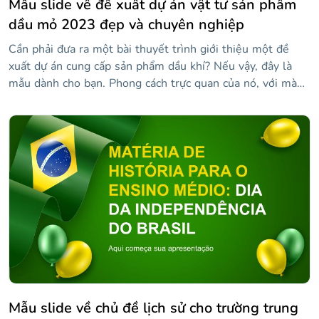
Mẫu slide về đề xuất dự án vật tư sản phẩm
dầu mỏ 2023 đẹp và chuyên nghiệp
Cần phải đưa ra một bài thuyết trình giới thiệu một đề
xuất dự án cung cấp sản phẩm dầu khí? Nếu vậy, đây là
mẫu dành cho bạn. Phong cách trực quan của nó, với màu
đen trắng rõ rệt, đặt nội dung của bạn lên hàng đầu và
trung tâm trong mỗi trang trình bày, và các hình minh họa
về dầu trong nền sẽ khiến mọi người suy ngẫm về ý tưởng
của bạn về việc biến vàng đen thành một công việc kinh
doanh có lãi. Vì vậy, hãy đặt vòng quay của riêng bạn vào
nó và sẵn sàng thuyết phục khán giả của bạn!
Mẫu slide về chủ đề lịch sử cho trường trung