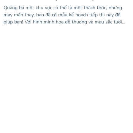
Quảng bá một khu vực có thể là một thách thức, nhưng
may mắn thay, bạn đã có mẫu kế hoạch tiếp thị này để
giúp bạn! Với hình minh họa dễ thương và màu sắc tươi
sáng trên mỗi slide, nó cho phép bạn giữ cho mọi thứ trở
nên thú vị trong khi đi sâu vào chi tiết cụ thể của tầm nhìn
của mình, và với những bức ảnh và nhiều nét chạm thú vị
để làm sống động mọi thứ, bạn có thể yên tâm rằng khán
giả của bạn sẽ cảm thấy phấn khích. Điều đó nghe có vẻ
giống như một kế hoạch, hay cái gì?