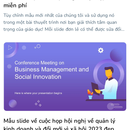
miễn phí
Tùy chỉnh mẫu mới nhất của chúng tôi và sử dụng nó
trong một bài thuyết trình nơi bạn giải thích tầm quan
trọng của giáo dục! Mỗi slide đơn lẻ có thể được sửa đổi
với nội dung của riêng bạn, bao gồm cả hình ảnh. Tất cả
các tác phẩm đều khá sáng tạo và phông chữ kịch bản
thông thường được sử dụng cho các tiêu đề làm cho các
slide trở nên độc đáo hơn. Nó hoàn hảo cho những thông
điệp tích cực khuyến khích việc dạy và học!
Mẫu slide về cuộc họp hội nghị về quản lý
kinh doanh và đổi mới vì xã hội 2023 đẹp