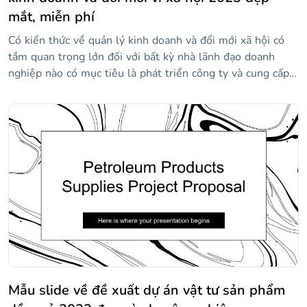
mắt, miễn phí
Có kiến thức về quản lý kinh doanh và đổi mới xã hội có
tầm quan trọng lớn đối với bất kỳ nhà lãnh đạo doanh
nghiệp nào có mục tiêu là phát triển công ty và cung cấp
hạnh phúc cho nhân viên của họ. Chúng tôi đã thiết kế
mẫu độc đáo và hấp dẫn này để bạn có thể trình bày các
diễn giả, chương trình và nội dung chính của hội nghị của
bạn. Trong đó, bạn sẽ tìm thấy các tài nguyên như dòng
thời gian, đồ thị, sơ đồ và biểu tượng mà bạn có thể tùy
chỉnh với thông tin của mình để truyền bá kiến thức của
mình.
Mẫu slide về đề xuất dự án vật tư sản phẩm