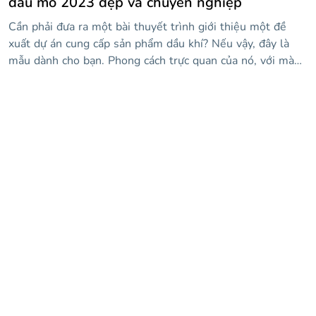
dầu mỏ 2023 đẹp và chuyên nghiệp
Cần phải đưa ra một bài thuyết trình giới thiệu một đề
xuất dự án cung cấp sản phẩm dầu khí? Nếu vậy, đây là
mẫu dành cho bạn. Phong cách trực quan của nó, với màu
đen trắng rõ rệt, đặt nội dung của bạn lên hàng đầu và
trung tâm trong mỗi trang trình bày, và các hình minh họa
về dầu trong nền sẽ khiến mọi người suy ngẫm về ý tưởng
của bạn về việc biến vàng đen thành một công việc kinh
doanh có lãi. Vì vậy, hãy đặt vòng quay của riêng bạn vào
nó và sẵn sàng thuyết phục khán giả của bạn!