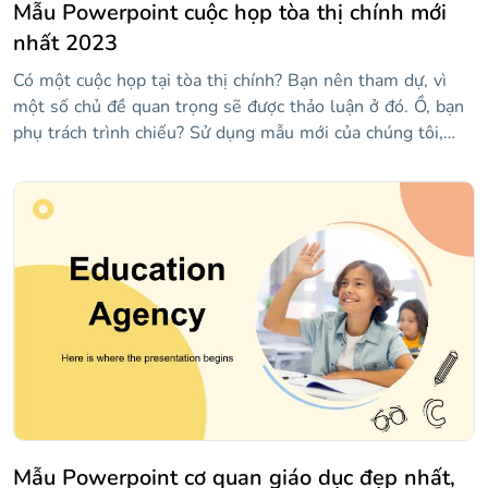
Mẫu Powerpoint cuộc họp tòa thị chính mới
nhất 2023
Có một cuộc họp tại tòa thị chính? Bạn nên tham dự, vì
một số chủ đề quan trọng sẽ được thảo luận ở đó. Ồ, bạn
phụ trách trình chiếu? Sử dụng mẫu mới của chúng tôi,
chứa các bố cục chính như số, báo cáo trạng thái, sự kiện
sắp tới, v.v. Có đồ thị và đồ họa thông tin để hiển thị dữ
liệu và một số hình ảnh!
Mẫu Powerpoint cơ quan giáo dục đẹp nhất,