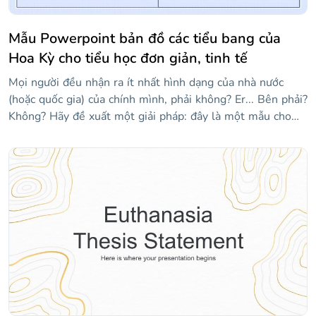
Mẫu Powerpoint bản đồ các tiểu bang của
Hoa Kỳ cho tiểu học đơn giản, tinh tế
Mọi người đều nhận ra ít nhất hình dạng của nhà nước
(hoặc quốc gia) của chính mình, phải không? Er... Bên phải?
Không? Hãy đề xuất một giải pháp: đây là một mẫu cho
các giáo viên muốn được hỗ trợ trực quan một chút khi
giảng dạy tất cả 50 tiểu bang của Hoa Kỳ. Nó có nhiều bản
đồ của các tiểu bang khác nhau! Vì chúng tôi đã sử dụng
tông màu xanh lam, mọi thứ đều ổn, êm dịu, nhẹ nhàng...
Này, hãy thức dậy, chúng ta đang ở giữa lớp! Nếu bạn thấy
một số trạng thái bị thiếu, hãy kiểm tra các trang trình bày
ở cuối mẫu, nơi bạn sẽ tìm thấy các liên kết đến phần còn
lại của chúng!