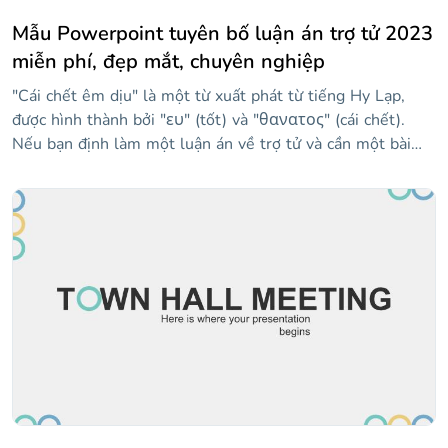
Mẫu Powerpoint tuyên bố luận án trợ tử 2023
miễn phí, đẹp mắt, chuyên nghiệp
"Cái chết êm dịu" là một từ xuất phát từ tiếng Hy Lạp,
được hình thành bởi "ευ" (tốt) và "θανατος" (cái chết).
Nếu bạn định làm một luận án về trợ tử và cần một bài
thuyết trình để bảo vệ nó, mẫu này có thể rất hữu ích. Nói
về trợ tử là gì, các kỹ thuật mà nó được quản lý là gì, ai có
thể truy cập nó hoặc tranh cãi mà chủ đề này tạo ra. Các
slide cung cấp một phong cách trang trọng và được thiết
kế để làm cho thông tin của bạn nổi bật và bảo vệ luận án
của bạn thành công.