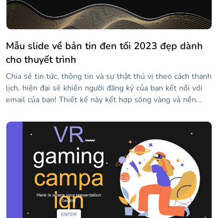
Mẫu slide về bản tin đen tối 2023 đẹp dành
cho thuyết trình
Chia sẻ tin tức, thông tin và sự thật thú vị theo cách thanh
lịch, hiện đại sẽ khiến người đăng ký của bạn kết nối với
email của bạn! Thiết kế này kết hợp sóng vàng và nền
đen, đơn giản và truyền tải sự sang trọng, đơn giản và
trang trọng. Bạn sẽ lấp đầy các slide với nội dung nào? Có
lẽ tiếp thị sản phẩm? Tiền boa? Tin tức thế giới? Các thiết
kế hoàn toàn có thể chỉnh sửa và bao gồm các biểu đồ,
bảng, sơ đồ và rất nhiều hình ảnh mà bạn có thể điều
chỉnh theo ý tưởng của mình. Tải xuống ngay bây giờ và
bắt đầu thiết kế bản tin của tháng này!