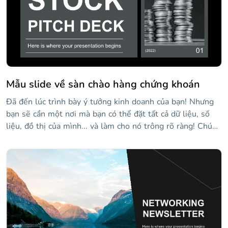
Mẫu slide về sàn chào hàng chứng khoán
Đã đến lúc trình bày ý tưởng kinh doanh của bạn! Nhưng
bạn sẽ cần một nơi mà bạn có thể đặt tất cả dữ liệu, số
liệu, đồ thị của mình... và làm cho nó trông rõ ràng! Chúng
tôi đã có giải pháp! Mẫu thanh lịch và hiện đại này sẽ hoàn
hảo cho bạn. Phong cách của nó rất đơn giản, nhưng đồng
thời hiện đại và chuyên nghiệp, để điều nổi bật là nội
dung của bạn, bạn chỉ cần điền vào đó dữ liệu bạn muốn
đưa vào. Và đây không chỉ là một thiết kế đẹp (chắc chắn
là như vậy!), Mà còn là một bộ sưu tập đồ họa, biểu tượng,
bảng và đồ họa thông tin sẽ hoàn hảo để trình bày doanh
nghiệp của bạn.