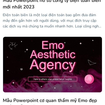
Mẫu Powerpoint hồ sơ công ty điện toán biên
mới nhất 2023
Điện toán biên là một loại điện toán bao gồm đưa đám
mây đến gần hơn với người dùng, với mục đích truy cập
các dịch vụ mà chúng ta muốn nhanh hơn. Loại công nghệ
này đang gia tăng ngày nay, vì vậy nếu bạn có một công ty
dành riêng cho nó và bạn cần tạo hồ sơ công ty của nó, thì
ở đây bạn có giải pháp. Chúng tôi trình bày mẫu thanh lịch
này với nền đen và các yếu tố hình học rất phù hợp với
chủ đề công nghệ. Tải xuống, tùy chỉnh nó và sẵn sàng để
thành công.
Mẫu Powerpoint cơ quan thẩm mỹ Emo đẹp