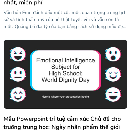
nhất, miễn phí
Văn hóa Emo đánh dấu một cột mốc quan trọng trong lịch
sử và tính thẩm mỹ của nó thật tuyệt vời và vẫn còn là
mốt. Quảng bá đại lý của bạn bằng cách sử dụng mẫu đẹp
và huyền bí này mà chúng tôi đã thiết kế để bạn có thể
nói về doanh nghiệp, khách hàng, dịch vụ và nhóm của
mình. Khám phá các tài nguyên như dòng thời gian, biểu
đồ và đồ thị mà bạn có thể tùy chỉnh bằng thông tin của
mình và cung cấp cho đại lý của bạn sự thúc đẩy cần thiết
để thu hút nhiều khách hàng hơn. Tải xuống ngay bây giờ!
Mẫu Powerpoint trí tuệ cảm xúc Chủ đề cho
trường trung học: Ngày nhân phẩm thế giới