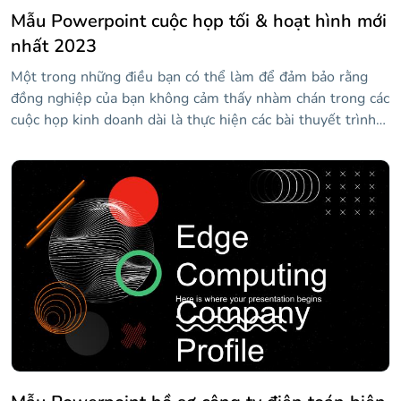
Mẫu Powerpoint cuộc họp tối & hoạt hình mới
nhất 2023
Một trong những điều bạn có thể làm để đảm bảo rằng
đồng nghiệp của bạn không cảm thấy nhàm chán trong các
cuộc họp kinh doanh dài là thực hiện các bài thuyết trình
sáng tạo, hấp dẫn để sử dụng như một trợ giúp trực quan
cho dữ liệu của bạn. Chúng tôi thậm chí có thể cung cấp
cho bạn một mẹo bí mật bổ sung: thêm hoạt ảnh vào nội
dung, điều đó sẽ thu hút sự chú ý của mọi người trong
phòng vào màn hình! Nghe có vẻ phức tạp? Không phải
vậy, bạn chỉ cần tải xuống thiết kế đen trắng này, chúng
tôi đã chuẩn bị tất cả các hình ảnh động thú vị cho bạn!