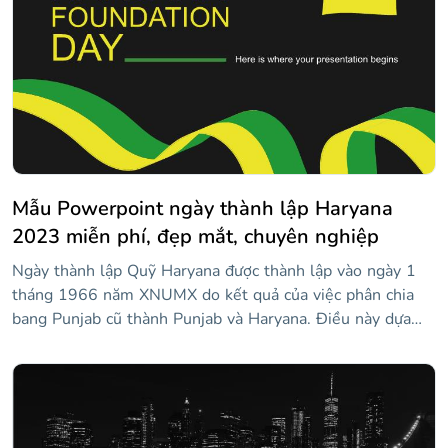
Mẫu Powerpoint ngày thành lập Haryana
2023 miễn phí, đẹp mắt, chuyên nghiệp
Ngày thành lập Quỹ Haryana được thành lập vào ngày 1
tháng 1966 năm XNUMX do kết quả của việc phân chia
bang Punjab cũ thành Punjab và Haryana. Điều này dựa
trên sự khác biệt về ngôn ngữ. Nếu bạn muốn kỷ niệm
ngày này, hãy giới thiệu khu vực xinh đẹp này của Ấn Độ
với mẫu này! Nó có nền đen nên màu sắc của lá cờ nổi
bật, ngay cả thiết kế cờ lượn sóng cũng siêu bắt mắt! Dạy
mọi người cách kỷ niệm ngày này và nói về phần này của