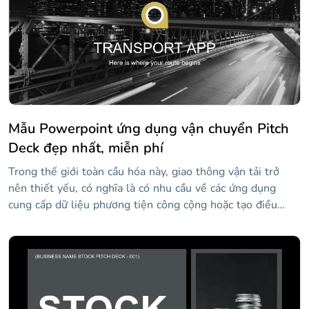
văn hóa Ấn Độ.
Mẫu Powerpoint ứng dụng vận chuyển Pitch
Deck đẹp nhất, miễn phí
Trong thế giới toàn cầu hóa này, giao thông vận tải trở
nên thiết yếu, có nghĩa là có nhu cầu về các ứng dụng
cung cấp dữ liệu phương tiện công cộng hoặc tạo điều
kiện thuận lợi cho việc lập kế hoạch tuyến đường. Với mẫu
miễn phí này của Slidesgo, bạn có thể tạo một pitch deck
sẽ cách mạng hóa tất cả các cửa hàng ứng dụng.