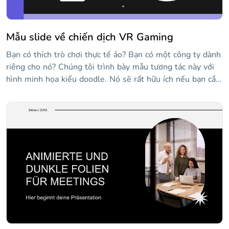
Mẫu slide về chiến dịch VR Gaming
Bạn có thích trò chơi thực tế ảo? Bạn có một công ty dành
riêng cho nó? Chúng tôi trình bày mẫu tương tác này với
hình minh họa kiểu doodle. Nó sẽ rất hữu ích nếu bạn cần
chuẩn bị một bài thuyết trình chuyên nghiệp với kế hoạch
kinh doanh và tiếp thị cũng như các chiến dịch chơi game
của mình. Nó có nền đen và menu tương tác ở bên cạnh,
để bạn có thể xem mọi lúc trong phần nào của bản trình
bày. Giải thích chiến lược của bạn, những mục tiêu bạn
muốn đạt được và ngân sách bạn cần để đưa công ty của
bạn lên một tầm cao mới.