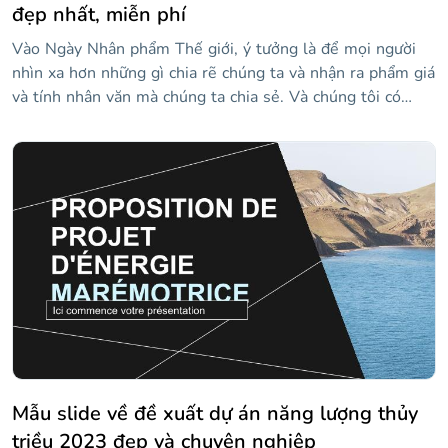
đẹp nhất, miễn phí
Vào Ngày Nhân phẩm Thế giới, ý tưởng là để mọi người
nhìn xa hơn những gì chia rẽ chúng ta và nhận ra phẩm giá
và tính nhân văn mà chúng ta chia sẻ. Và chúng tôi có
mẫu hoàn hảo cho việc này! Kết hợp màu đen và trắng với
các sọc màu xanh lam và đỏ, nó có các hình dạng lớn màu
trắng trên nền đen, với khuôn mặt hoạt hình làm trang trí.
Chỉ cần thêm suy nghĩ của riêng bạn về chủ đề này và chia
sẻ nó với mọi người để khiến họ suy nghĩ. Đó là một
nguyên nhân xứng đáng!
Mẫu slide về đề xuất dự án năng lượng thủy
triều 2023 đẹp và chuyên nghiệp