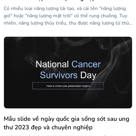
Có nhiều loại năng lượng tái tạo, và cái tên "năng lượng
gió" hoặc "năng lượng mặt trời" có thể rung chuông. Tuy
nhiên, năng lượng thủy triều, thu được năng lượng từ thủy
triều, có thể không được nhiều người biết đến. Đây không
phải là một điều xấu, vì bạn có thể tận dụng thực tế rằng
đó là một năng lượng rất mới để đưa ra một đề xuất dự
án, và tất nhiên, thành công. Với mẫu này, đầy đủ các hình
ảnh về biển và đại dương, bạn có thể giải thích dự án của
bạn sẽ bao gồm những gì. Nhờ các biểu đồ, bảng hoặc sơ
đồ mà chúng tôi đã đưa vào, thông tin của bạn sẽ rõ ràng
như nước (nguồn năng lượng của hệ thống này).
Mẫu slide về ngày quốc gia sống sót sau ung
thư 2023 đẹp và chuyên nghiệp