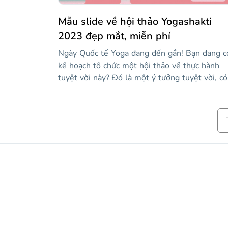
thiện hơn!
Mẫu slide về hội thảo Yogashakti
2023 đẹp mắt, miễn phí
Ngày Quốc tế Yoga đang đến gần! Bạn đang c
kế hoạch tổ chức một hội thảo về thực hành
tuyệt vời này? Đó là một ý tưởng tuyệt vời, có
những điều kỳ diệu của yoga chỉ có thể được
thực sự hiểu khi thực hành nó. Bạn có thể diễ
tả cảm giác thư giãn, đoàn kết và hòa bình trê
văn bản bằng văn bản. Hãy để chúng tôi giúp
bạn chuẩn bị với hội thảo của bạn với mẫu đẹ
này tập trung vào yoga. Một lựa chọn là bắt đ
với lịch sử của yoga, có thể nói về Ấn Độ và
nguồn gốc của nó (chúng tôi đã bao gồm một
bản đồ cho điều đó) hoặc về tầm quan trọng c
nó như một thực hành tâm linh. Sau đó, sử
dụng các hình minh họa, biểu tượng và hình ả
để đưa tất cả vào thực tế và tổ chức một hội