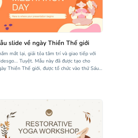
n cần. Biểu đồ, bản đồ, đồ thị... tất cả trong
t phong cách thoải mái và tự do như yoga
ính nó. Tải xuống ngay bây giờ và dựa trên
ộc sống của bạn dựa trên câu thần chú OM.
ẫu slide về ngày Thiền Thế giới
ắm mắt lại, giải tỏa tâm trí và giao tiếp với
idesgo... Tuyệt. Mẫu này đã được tạo cho
ày Thiền Thế giới, được tổ chức vào thứ Sáu
ứ ba của tháng Năm. Không còn lo lắng hay
ng thẳng với những slide minh họa này và
u sắc mềm mại và hình dạng lượn sóng của
úng. Phông chữ được sử dụng cho các tiêu đề
ng có đường viền tròn, giúp ích rất nhiều! Một
ch bình tĩnh, hãy bắt đầu chỉnh sửa bố cục,
ng như các yếu tố có trong mỗi bố cục, để
ia sẻ bất cứ điều gì bạn muốn về thiền định.