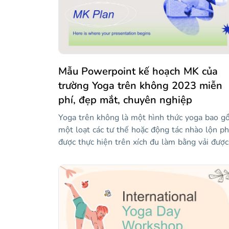
đẹp mắt. Ngoài ra còn có một số hình minh h
về những người tập thể dục (có thể được sử
dụng làm ví dụ trực quan) và nếu bạn cần bố 
trực quan hấp dẫn, hãy tận dụng tối đa phong
cách Memphis!
Mẫu Powerpoint kế hoạch MK của
trường Yoga trên không 2023 miễn
phí, đẹp mắt, chuyên nghiệp
Yoga trên không là một hình thức yoga bao 
một loạt các tư thế hoặc động tác nhào lộn ph
được thực hiện trên xích đu làm bằng vải được
treo trên trần nhà. Quảng bá các dịch vụ của
trường yoga tuyệt vời của bạn bằng cách sử
dụng mẫu này để trình bày kế hoạch tiếp thị 
bạn. Tải xuống và khám phá cấu trúc bạn cần 
nói về sứ mệnh của trường bạn, mục tiêu và
chiến lược của nó, kế hoạch nội dung, ngân sá
và các chỉ số. Cá nhân hóa nó với thông tin củ