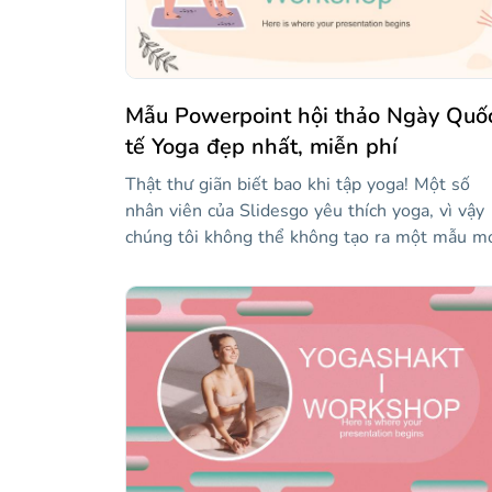
bạn!
Mẫu Powerpoint hội thảo Ngày Quố
tế Yoga đẹp nhất, miễn phí
Thật thư giãn biết bao khi tập yoga! Một số
nhân viên của Slidesgo yêu thích yoga, vì vậy
chúng tôi không thể không tạo ra một mẫu mớ
Điều này rất hữu ích cho các hội thảo về yoga,
hoặc cho Ngày Yoga Quốc tế, hoặc cả hai! Nội
dung tùy thuộc vào bạn và đồ họa là trên chú
tôi. Nhìn vào các nhãn dán đầy màu sắc đi kè
và sự khác biệt về ngoại hình của hai phông c
chúng tôi đã sử dụng. Tuyệt vời, phải không?
Hơn nữa, có rất nhiều tài nguyên có thể chỉnh
sửa, bao gồm biểu đồ, thời gian biểu và sơ đồ,
để làm cho các trang trình bày của bạn hoàn