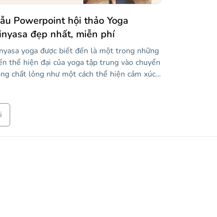
ẫu Powerpoint hội thảo Yoga
inyasa đẹp nhất, miễn phí
nyasa yoga được biết đến là một trong những
ến thể hiện đại của yoga tập trung vào chuyển
ng chất lỏng như một cách thể hiện cảm xúc,
ng như giảm căng thẳng. Bắt đầu hội thảo của
n và mang đến một bài thuyết trình cho lớp
c của bạn để bạn có thể cho học sinh thấy
i
t bản tóm tắt ngắn gọn về lịch sử của biến
ể yoga này, cũng như một số tư thế trước khi
a chúng vào thực tế. Trong mẫu này, chúng
i đã sử dụng màu pastel, hình dạng của tất cả
c loại và một số hình ảnh.