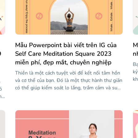
Mẫu Powerpoint bài viết trên IG của
M
9
Self Care Meditation Square 2023
n
miễn phí, đẹp mắt, chuyên nghiệp
Bạ
kỷ
Thiền là một cách tuyệt vời để kết nối tâm hồn
kh
và cơ thể của bạn. Đó là một thực hành thư giãn
à
th
có thể giúp kiểm soát lo lắng, trầm cảm và suy
ó
gi
nghĩ xâm nhập. Có lẽ đó là lý do tại sao trong
ng
đế
năm ngoái, nó đã trở nên rất phổ biến. Bạn có
ưa
bà
muốn giải thích cho những người theo dõi của
ể
mu
mình cách thức hoạt động của nó không? Có thể
tr
bạn có một trung tâm thiền, yoga hoặc Pilates
th
và muốn làm cho nó được biết đến trên phương