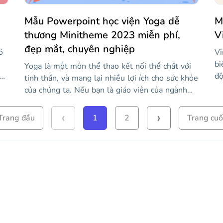
Mẫu Powerpoint học viện Yoga dễ
M
thương Minitheme 2023 miễn phí,
V
đẹp mắt, chuyên nghiệp
ó
Vi
bi
Yoga là một môn thể thao kết nối thể chất với
độ
tinh thần, và mang lại nhiều lợi ích cho sức khỏe
cũ
của chúng ta. Nếu bạn là giáo viên của ngành
n
bạ
học này và muốn quảng bá trường yoga của
n
họ
‹
›
mình, mẫu này là một lựa chọn tuyệt vời cho
Trang đầu
1
2
Trang cuố
mộ
bạn. Nó có một phong cách hoạt hình đẹp và vui
p
th
nhộn, với các hình minh họa liên quan đến thiên
ầu
đư
nhiên, đóng một vai trò quan trọng trong việc
tô
luyện tập môn thể thao này. Giải thích lợi ích
cá
của yoga, lịch học của bạn và các kênh truyền
ủa
thông xã hội nơi mọi người có thể theo dõi bạn.
nh