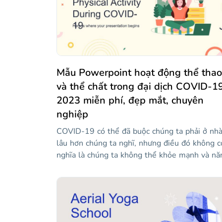
Mẫu Powerpoint hoạt động thể thao
và thể chất trong đại dịch COVID-1
2023 miễn phí, đẹp mắt, chuyên
nghiệp
COVID-19 có thể đã buộc chúng ta phải ở nh
lâu hơn chúng ta nghĩ, nhưng điều đó không c
nghĩa là chúng ta không thể khỏe mạnh và nă
động! Tải xuống mẫu này và sử dụng nó để đ
ra một số mẹo và bài tập mà mọi người có th
thực hiện trong nhà hoặc ngoài trời (luôn tuân
theo các biện pháp an toàn). Chúng tôi đã sử
dụng một số màu sắc mềm mại để các slide