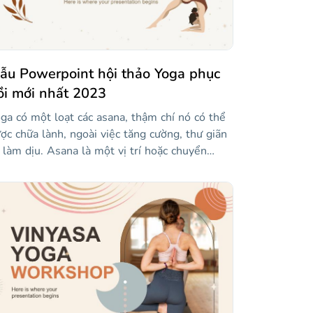
ẫu Powerpoint hội thảo Yoga phục
ồi mới nhất 2023
ga có một loạt các asana, thậm chí nó có thể
ợc chữa lành, ngoài việc tăng cường, thư giãn
 làm dịu. Asana là một vị trí hoặc chuyển
ng trong hatha yoga, và mỗi người trong số
 có một chức năng khác nhau. Trong cuốn
ch gốc tiếng Phạn, có hơn 84 triệu asana, hãy
ởng tượng các khả năng! Chuẩn bị một hội
ảo với chức năng phục hồi với mẫu thanh lịch
 sáng tạo này, được làm riêng cho các thiền
nh! Thiết kế có hình ảnh và hình minh họa của
c asana khác nhau và rất nhiều tài nguyên để
t cả các khái niệm hoàn toàn rõ ràng.