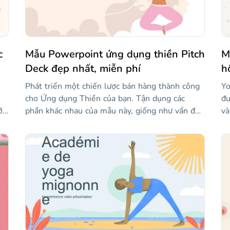
c
Mẫu Powerpoint ứng dụng thiền Pitch
M
Deck đẹp nhất, miễn phí
h
Phát triển một chiến lược bán hàng thành công
Yo
cho Ứng dụng Thiền của bạn. Tận dụng các
đư
i.
phần khác nhau của mẫu này, giống như vấn đề
và
so với giải pháp, sản phẩm, thị trường, cạnh
độ
tranh và mô hình kinh doanh. Màu sắc chính của
họ
ng
mẫu là kem, và nó bao gồm các hình dạng lượn
sá
m
sóng, hoa và hình minh họa của phụ nữ tập
tư
hữ
yoga.
th
và
si
cá
tấ