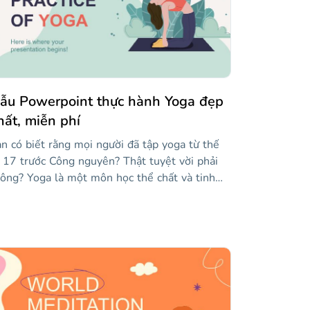
ẫu Powerpoint thực hành Yoga đẹp
hất, miễn phí
n có biết rằng mọi người đã tập yoga từ thế
 17 trước Công nguyên? Thật tuyệt vời phải
ông? Yoga là một môn học thể chất và tinh
ần có nguồn gốc từ Ấn Độ, tập trung vào việc
ải phóng tâm trí và thiền định. Slidesgo mang
n cho bạn một mẫu cho Google Trang trình
y và PowerPoint để trình bày nội dung bạn
ốn với một chút yoga. Chủ đề của bài thuyết
ình này là yoga, nhưng vì nó đa năng, bạn có
ể điều chỉnh nó cho phù hợp với bất cứ điều gì