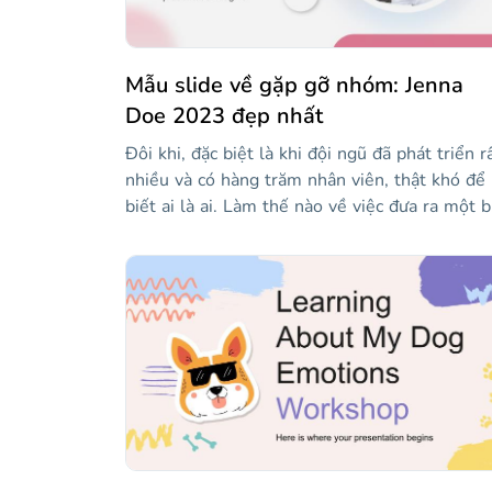
Mẫu slide về gặp gỡ nhóm: Jenna
Doe 2023 đẹp nhất
Đôi khi, đặc biệt là khi đội ngũ đã phát triển r
nhiều và có hàng trăm nhân viên, thật khó để
biết ai là ai. Làm thế nào về việc đưa ra một b
thuyết trình tập trung vào một người nhất địn
để mọi người biết chính xác vị trí và trách nh
của họ trong công ty? Mẫu này sẽ giúp bạn l
điều đó và để làm cho nó trực quan hơn, hãy
thử tận dụng tối đa độ dốc, hình dạng tròn và
bố cục đi kèm. Cung cấp một liên lạc đầy màu
sắc cho các thông tin: kỹ năng, giáo dục, ví dụ
về công việc của họ...