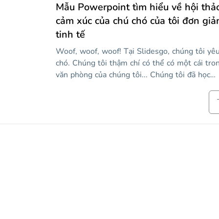
Mẫu Powerpoint tìm hiểu về hội thả
cảm xúc của chú chó của tôi đơn giả
tinh tế
Woof, woof, woof! Tại Slidesgo, chúng tôi yê
chó. Chúng tôi thậm chí có thể có một cái tro
văn phòng của chúng tôi... Chúng tôi đã học
được rất nhiều từ anh ấy và đã đi đến kết luận
rằng chó có cảm xúc. Hơn nữa, có nhiều nghiê
cứu khoa học ủng hộ lý thuyết này. Sẽ rất thú 
khi tổ chức một hội thảo về cách tìm hiểu về
cảm xúc của của bạn, bạn có nghĩ vậy không?
Vâng, đây là mẫu để làm điều đó! Các slide b
gồm các nhãn dán chó vui nhộn và các phần đ
nói về lý thuyết và thực hiện các bài tập thực 
Chúng tôi chắc chắn rằng chú chó của bạn sẽ 
vui khi thấy bạn chỉnh sửa mẫu này!