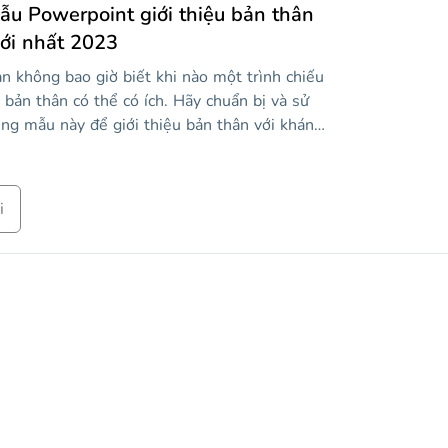
a mình một cách thân thiện hơn mà vẫn
ẫu Powerpoint giới thiệu bản thân
uyên nghiệp?
ới nhất 2023
n không bao giờ biết khi nào một trình chiếu
 bản thân có thể có ích. Hãy chuẩn bị và sử
ng mẫu này để giới thiệu bản thân với khán
ả. Giải thích công việc của bạn, điểm mạnh của
n, mục tiêu cá nhân của bạn, giá trị của bạn,
t cứ điều gì bạn có thể nghĩ ra! Các slide rất
i
ú vị và chứa nhiều bố cục, nơi bạn có thể sáng
o. Màu xanh lá cây, màu sắc của sự phát triển
n thân, là màu sắc chính ở đây!