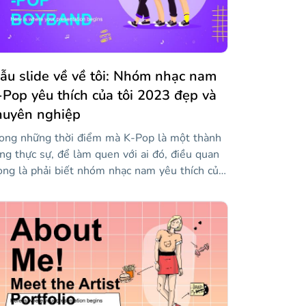
ẫu slide về về tôi: Nhóm nhạc nam
-Pop yêu thích của tôi 2023 đẹp và
huyên nghiệp
ong những thời điểm mà K-Pop là một thành
ng thực sự, để làm quen với ai đó, điều quan
ọng là phải biết nhóm nhạc nam yêu thích của
 là gì. Nó có thể nói nhiều về một người hơn
n nghĩ! Và từ Slidesgo, chúng tôi nghĩ rằng
ông có cách nào thú vị hơn để nói về bản thân
n hơn là thực hiện một bài thuyết trình với sự
ợ giúp của một trong những mẫu của chúng
i, giống như mẫu chúng tôi đề xuất ở đây. Nhờ
iết kế hiện đại này, bạn sẽ có thể nói về nhóm
ạc nam K-Pop yêu thích của mình và cách nó