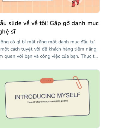
ên quan trực tiếp đến tính cách của bạn. Hãy
m các hình minh họa đi kèm!
ẫu slide về về tôi! Gặp gỡ danh mục
ghệ sĩ
ông có gì bí mật rằng một danh mục đầu tư
 một cách tuyệt vời để khách hàng tiềm năng
m quen với bạn và công việc của bạn. Thực tế
 các mẫu của chúng tôi tiết kiệm rất nhiều thời
an khi làm việc trên các slide cũng không phải
 một bí mật. Bạn có biết chúng tôi đang cố
ng nói gì không? Vâng, chúng tôi đã có một
u mới cho danh mục đầu tư và chúng tôi yêu
ích thiết kế mà chúng tôi đã sử dụng, vì nó có
t nhiều hình minh họa vẽ tay và các chi tiết
ác (ngay cả phông chữ được sử dụng cho các
êu đề cũng được vẽ tay). Tại sao lại quá
hiêm túc khi bạn có thể giới thiệu công việc