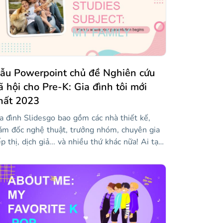
ẫu Powerpoint chủ đề Nghiên cứu
ã hội cho Pre-K: Gia đình tôi mới
hất 2023
a đình Slidesgo bao gồm các nhà thiết kế,
ám đốc nghệ thuật, trưởng nhóm, chuyên gia
ếp thị, dịch giả... và nhiều thứ khác nữa! Ai tạo
n gia đình bạn? Hãy cho chúng tôi biết về nó
i mẫu sáng tạo này! Chúng tôi đã tạo một
iết kế cho một lớp học mầm non, nơi chủ đề
 là gia đình. Hãy để học sinh nhỏ của bạn học
 vựng gia đình và vui chơi với các hoạt động
 chúng tôi đã bao gồm. Thật là một mẫu thú