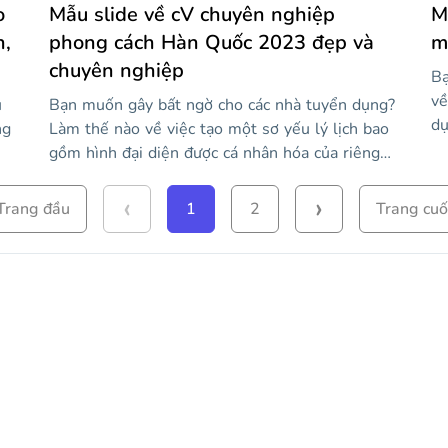
củ
o
Mẫu slide về cV chuyên nghiệp
M
ch
n,
phong cách Hàn Quốc 2023 đẹp và
m
chuyên nghiệp
Bạ
về
u
Bạn muốn gây bất ngờ cho các nhà tuyển dụng?
dụ
ng
Làm thế nào về việc tạo một sơ yếu lý lịch bao
gi
gồm hình đại diện được cá nhân hóa của riêng
bạ
bạn? Với mẫu có thể chỉnh sửa này từ Slidesgo,
bấ
‹
›
n
chúng tôi giúp bạn dễ dàng. Nó được thiết kế ở
Trang đầu
1
2
Trang cuố
th
vị
định dạng A4 và có các hình minh họa khác
tạ
nhau mà bạn có thể kết hợp để tạo hình đại
bả
diện của mình. Ngoài ra, để hoàn thành nó,
ao
chúng tôi cũng đã bao gồm một thư xin việc, nơi
ể
bạn có thể cho biết lý do tại sao bạn là ứng cử
tế.
viên hoàn hảo cho công việc.
rất