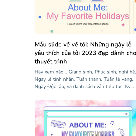
Mẫu slide về về tôi: Những ngày lễ
yêu thích của tôi 2023 đẹp dành ch
thuyết trình
Hãy xem nào... Giáng sinh, Phục sinh, nghỉ hè
Ngày lễ tình nhân, Tuần thánh, Tuần lễ vàng,
Ngày Độc lập, và danh sách vẫn tiếp tục. Kỳ
nghỉ yêu thích của bạn là gì? Có lẽ bạn muốn
viết về những gì bạn đã làm trong kỳ nghỉ, nơi
bạn đã đi, những gì bạn đã thấy, nơi bạn chơi,
v.v. Đây là mẫu mà bạn đang tìm kiếm, bởi vì 
sẽ "dạy" bạn cách giữ một cuốn nhật ký. Chún
tôi cũng đã thêm một số nhãn dán — chúng r