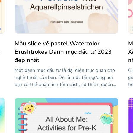
Mẫu slide về pastel Watercolor
M
o
Brushtrokes Danh mục đầu tư 2023
X
đẹp nhất
n
,
Một danh mục đầu tư là đại diện trực quan cho
Gi
nghệ thuật của bạn. Đó là một tấm gương nơi
gi
bạn có thể phản ánh tính cách, sở thích, dự án
ti
yêu thích của mình... Nó chắc chắn phải có một
nê
thiết kế tuyệt vời để mọi người yêu thích nó
vớ
nhiều như họ yêu thích công việc của bạn. Mẫu
th
nó
này là một điểm khởi đầu tuyệt vời cho danh
sẽ
g
mục đầu tư của bạn, nó giúp bạn tiết kiệm rất
từ
ất
nhiều thời gian và có phong cách màu nước
mà