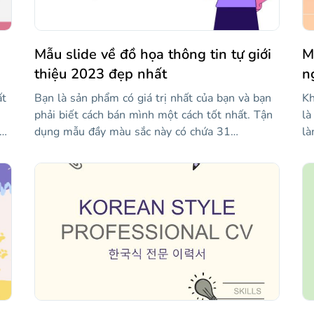
li
xe
Mẫu slide về đồ họa thông tin tự giới
M
thiệu 2023 đẹp nhất
n
ất
Bạn là sản phẩm có giá trị nhất của bạn và bạn
Kh
phải biết cách bán mình một cách tốt nhất. Tận
là
ài
dụng mẫu đầy màu sắc này có chứa 31
là
h
infographics mà bạn có thể sử dụng để giới
là
iệm
thiệu bản thân. Bạn sẽ tìm thấy các tài nguyên
gi
àm
mà bạn có thể nói về sở thích, điểm mạnh và
là
điểm yếu của bạn, phẩm chất của bạn, kinh
gắ
nghiệm chuyên môn và nhiều chủ đề thú vị khác
mẫ
về bạn. Bất kể mục tiêu của bạn là gì với phần
th
giới thiệu bản thân này, chúng tôi chắc chắn
rấ
rằng bằng cách sử dụng các đồ họa thông tin
kh
này, bạn sẽ vượt quá mọi mong đợi của mình.
ti
Tải chúng xuống ngay bây giờ!
ng