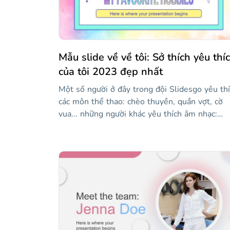
tuyệt và hài hước!
Mẫu slide về về tôi: Sở thích yêu thí
của tôi 2023 đẹp nhất
Một số người ở đây trong đội Slidesgo yêu th
các môn thể thao: chèo thuyền, quần vợt, cờ
vua... những người khác yêu thích âm nhạc:
piano, guitar... Nhưng bạn có biết tất cả chúng
ta đều có điểm gì chung không? Tất cả chúng 
đều yêu thích những thiết kế sáng tạo! Hãy đ
mọi người làm quen với bạn và kết bạn mới vớ
thiết kế thú vị này! Bạn có thể nói về sở thích
của mình trong các slide của nó, chúng hoàn
toàn có thể chỉnh sửa để chúng có thể được t
chỉnh theo tính cách của bạn