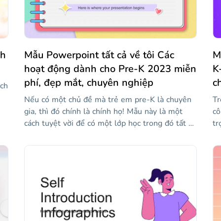
pastel sẽ thu hút sự chú ý của khách hàng hoặc
vị!
cộng tác viên trong tương lai.
ch
Mẫu Powerpoint tất cả về tôi Các
M
hoạt động dành cho Pre-K 2023 miễn
K
phí, đẹp mắt, chuyên nghiệp
c
ích
Nếu có một chủ đề mà trẻ em pre-K là chuyên
Tr
gia, thì đó chính là chính họ! Mẫu này là một
cô
cách tuyệt vời để có một lớp học trong đó tất cả
tr
ta
các hoạt động xoay quanh chúng. Với màu sắc
họ
ể
tươi sáng, hình minh họa thân thiện và thiết kế
bạ
i
thân thiện với trẻ em, nó thu hút sự quan tâm
kh
từ trẻ em. Và một khi bạn thêm ý tưởng của
bạ
riêng mình, nó có thể là một bệ phóng tuyệt vời
tr
ùy
để khiến họ cởi mở về họ là ai, họ thích gì và
tô
hơn thế nữa!
th
nh