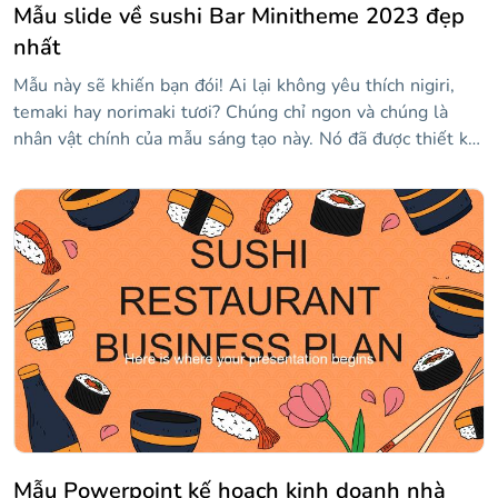
Mẫu slide về sushi Bar Minitheme 2023 đẹp
nhất
Mẫu này sẽ khiến bạn đói! Ai lại không yêu thích nigiri,
temaki hay norimaki tươi? Chúng chỉ ngon và chúng là
nhân vật chính của mẫu sáng tạo này. Nó đã được thiết kế
đặc biệt cho một quán sushi và nó bao gồm rất nhiều đồ
họa thông tin về món ăn tuyệt vời này mà bạn có thể giải
thích cách bạn chuẩn bị chúng, giá của chúng, kooks của
bạn là ai... Tải xuống và chỉnh sửa nó và nhà hàng của bạn
sẽ có một danh sách chờ!
Mẫu Powerpoint kế hoạch kinh doanh nhà