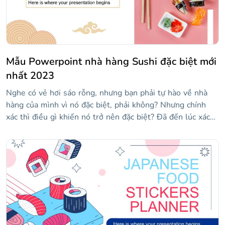
Mẫu Powerpoint nhà hàng Sushi đặc biệt mới
nhất 2023
Nghe có vẻ hơi sáo rỗng, nhưng bạn phải tự hào về nhà
hàng của mình vì nó đặc biệt, phải không? Nhưng chính
xác thì điều gì khiến nó trở nên đặc biệt? Đã đến lúc xác
định hồ sơ công ty của bạn trong mẫu này! Hãy để những
bức ảnh khác nhau về sushi trở thành món khai vị cho
khán giả của bạn, sau đó hoàn thành các slide với một
chút lịch sử, sản phẩm, sự phát triển của bạn và vị trí của
các nhà hàng của bạn. Rất lấy cảm hứng từ Nhật Bản!