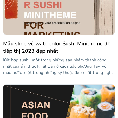
bản. Bạn còn chờ gì nữa để tải xuống?
Mẫu slide về watercolor Sushi Minitheme để
tiếp thị 2023 đẹp nhất
Kết hợp sushi, một trong những sản phẩm thành công
nhất của ẩm thực Nhật Bản ở các nước phương Tây, với
màu nước, một trong những kỹ thuật đẹp nhất trong nghệ
thuật. Kết quả là mẫu trình bày tuyệt vời này, đã được tạo
ra như một minitheme. Điều này có nghĩa là bạn sẽ có
khoảng hai mươi slide với tất cả các loại sushi để truyền
đạt các quan điểm và khái niệm của bạn cho khán giả của
bạn. Lý tưởng cho ngành công nghiệp thực phẩm!