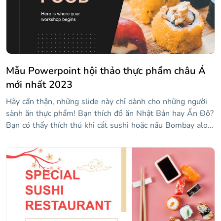
Mẫu Powerpoint hội thảo thực phẩm châu Á
mới nhất 2023
Hãy cẩn thận, những slide này chỉ dành cho những người
sành ăn thực phẩm! Bạn thích đồ ăn Nhật Bản hay Ấn Độ?
Bạn có thấy thích thú khi cắt sushi hoặc nấu Bombay aloo
và muốn chia sẻ kiến thức của mình với người khác không?
Sau đó, hãy thử trình bày hội thảo của chúng tôi và chuẩn
bị sẵn sàng dao của bạn!