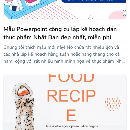
Mẫu Powerpoint công cụ lập kế hoạch dán
thực phẩm Nhật Bản đẹp nhất, miễn phí
Chúng tôi thích mẫu mới này! Nó chứa rất nhiều lịch và
các nhà lập kế hoạch hàng tuần hoặc hàng tháng cho cả
năm, cộng với rất nhiều hình minh họa về thực phẩm Nhật
Bản. Nền là màu trắng, trong đó văn bản và các lịch hoặc
kế hoạch này có sự kết hợp giữa màu đỏ và xanh lam nhạt.
Bạn có thể dành thời gian vui vẻ với các slide này khi bạn
tùy chỉnh chúng theo nhu cầu của mình.