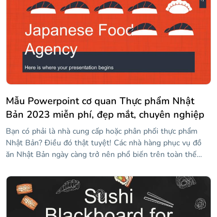
Mẫu Powerpoint cơ quan Thực phẩm Nhật
Bản 2023 miễn phí, đẹp mắt, chuyên nghiệp
Bạn có phải là nhà cung cấp hoặc phân phối thực phẩm
Nhật Bản? Điều đó thật tuyệt! Các nhà hàng phục vụ đồ
ăn Nhật Bản ngày càng trở nên phổ biến trên toàn thế
giới. Bạn có muốn nói với khán giả của mình cách bạn hoạt
động không? Hoặc có lẽ bạn muốn tiếp thị các sản phẩm
mới với phong cách? Chúng tôi có mẫu rất theo chủ đề
này dành cho bạn, những người có hình minh họa và tài
nguyên đồ họa sẽ giống như một món khai vị cho khán giả