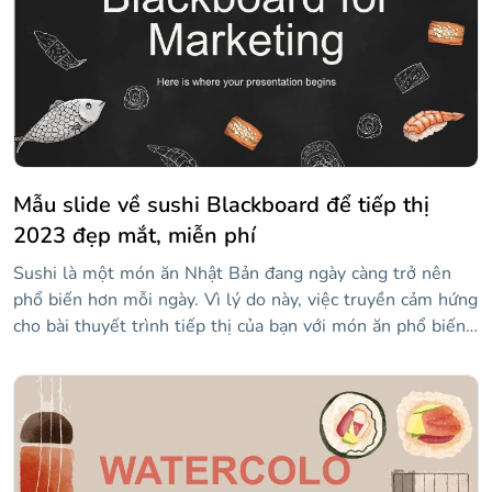
của bạn. Hai sushi, làm ơn!
Mẫu slide về sushi Blackboard để tiếp thị
2023 đẹp mắt, miễn phí
Sushi là một món ăn Nhật Bản đang ngày càng trở nên
phổ biến hơn mỗi ngày. Vì lý do này, việc truyền cảm hứng
cho bài thuyết trình tiếp thị của bạn với món ăn phổ biến
này sẽ mang lại cho nó một nét rất tươi mới và hiện đại.
Slidesgo đã thiết kế mẫu đa năng này để bạn sử dụng cho
bất kỳ bản trình bày nào liên quan đến tiếp thị - ví dụ: làm
thế nào về một kế hoạch tiếp thị, sửa đổi nó theo ý muốn!
Thiết kế, đầy đủ các hình minh họa sushi, làm cho nó
trông giống như một bảng đen, làm cho mẫu rất nguyên