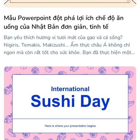
Mẫu Powerpoint đột phá lợi ích chế độ ăn
uống của Nhật Bản đơn giản, tinh tế
Bạn yêu thích hương vị tươi mát của gạo và cá sống?
Nigiris, Temakis, Makizushi... Ẩm thực châu Á không chỉ
ngon mà còn rất tốt cho sức khỏe. Bạn đã thực hiện một
nghiên cứu về lợi ích sức khỏe của nó chưa? Với mẫu y tế
này, bạn có thể chia sẻ chúng một cách rất sáng tạo. Là
một phần của tất cả các thành phần cho một bát mì Soba
hoàn hảo, mẫu này chứa rất nhiều tài nguyên sẽ hỗ trợ
nghiên cứu y tế của bạn. Chúng hoàn toàn có thể chỉnh
sửa và chắc chắn sẽ khiến người nghe của bạn nghĩ đến
việc chuyển sang chế độ ăn uống lành mạnh hơn!