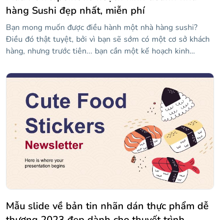
hàng Sushi đẹp nhất, miễn phí
Bạn mong muốn được điều hành một nhà hàng sushi?
Điều đó thật tuyệt, bởi vì bạn sẽ sớm có một cơ sở khách
hàng, nhưng trước tiên... bạn cần một kế hoạch kinh
doanh! Nếu bạn đã suy nghĩ thấu đáo, thì bạn đã sẵn sàng
trình bày chi tiết kế hoạch của mình trong mẫu có thể
chỉnh sửa này cho Google Trang trình bày và PowerPoint.
Nó có đầy đủ các hình minh họa về sushi và đũa! Bảng
màu chứa hai màu chính: trắng và cam. Hãy nhìn vào các
phần màu cam, bởi vì bạn sẽ tìm thấy các mẫu bên trong!
Mẫu slide về bản tin nhãn dán thực phẩm dễ
thương 2023 đẹp dành cho thuyết trình