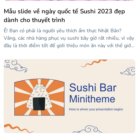
Mẫu slide về ngày quốc tế Sushi 2023 đẹp
dành cho thuyết trình
Ê! Bạn có phải là người yêu thích ẩm thực Nhật Bản?
Vâng, các nhà hàng phục vụ sushi bây giờ rất nhiều, vì vậy
đây là thời điểm tốt để giới thiệu món ăn này với thế giới.
Các hình nền chứa các mẫu sushi khác nhau và hầu hết các
bố cục đều có một hình chữ nhật lớn, nơi bạn có thể thêm
nội dung. Bạn có thể nói về nguồn gốc, nigiris phổ biến
nhất, bất cứ điều gì bạn có thể nghĩ ra! Hãy thử chỉnh sửa
mẫu này theo ý thích của bạn!