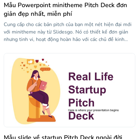
Mẫu Powerpoint minitheme Pitch Deck đơn
giản đẹp nhất, miễn phí
Cung cấp cho các bản pitch của bạn một nét hiện đại mới
với minitheme này từ Slidesgo. Nó có thiết kế đơn giản
nhưng tinh vi, hoạt động hoàn hảo với các chủ đề kinh
doanh và nó bao gồm rất nhiều tài nguyên rất hữu ích để
thể hiện dữ liệu kinh tế: bản đồ, đồ thị, đồ họa thông tin...
Sử dụng mẫu này sẽ giúp chuẩn bị bài phát biểu của bạn
dễ dàng hơn và sẽ khiến bạn trông chuyên nghiệp và
thậm chí bạn có thể chỉnh sửa thiết kế nếu bạn cảm thấy
sáng tạo!
Mẫu slide về startup Pitch Deck ngoài đời