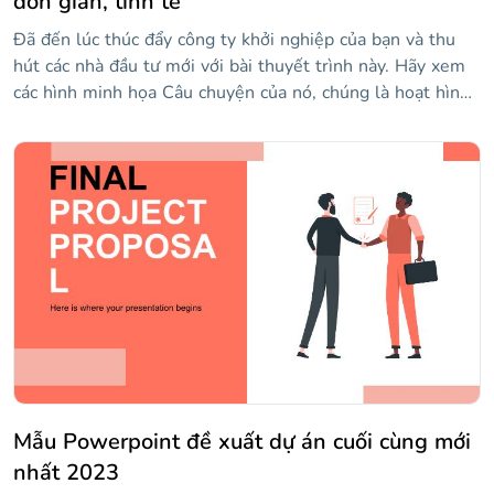
đơn giản, tinh tế
Đã đến lúc thúc đẩy công ty khởi nghiệp của bạn và thu
hút các nhà đầu tư mới với bài thuyết trình này. Hãy xem
các hình minh họa Câu chuyện của nó, chúng là hoạt hình!
Nó rất đơn giản và khá hiệu quả. Nó cũng bao gồm mọi
thứ bạn cần: hình ảnh, đồ họa thông tin, bảng... Chúng có
thể dễ dàng chỉnh sửa để bạn có thể giới thiệu dữ liệu của
mình để tạo mẫu hiệu quả.
Mẫu Powerpoint đề xuất dự án cuối cùng mới
nhất 2023