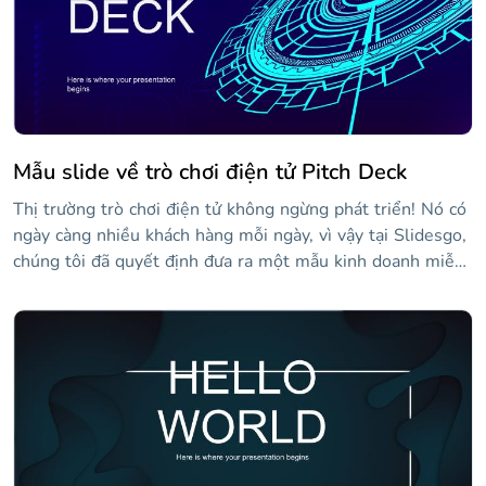
Mẫu slide về trò chơi điện tử Pitch Deck
Thị trường trò chơi điện tử không ngừng phát triển! Nó có
ngày càng nhiều khách hàng mỗi ngày, vì vậy tại Slidesgo,
chúng tôi đã quyết định đưa ra một mẫu kinh doanh miễn
phí mới. Bạn có thể sử dụng nó cho một bài thuyết trình
giới thiệu nhà đầu tư chuyên nghiệp để thúc đẩy công ty
khởi nghiệp của mình hoặc bạn chỉ có thể quảng bá studio
của mình!