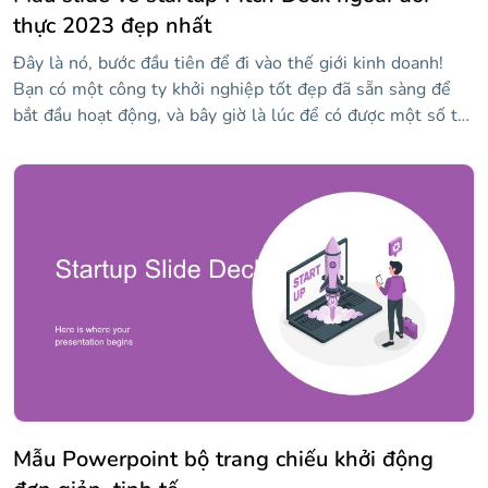
thực 2023 đẹp nhất
Đây là nó, bước đầu tiên để đi vào thế giới kinh doanh!
Bạn có một công ty khởi nghiệp tốt đẹp đã sẵn sàng để
bắt đầu hoạt động, và bây giờ là lúc để có được một số tài
trợ. Tải xuống mẫu mới này và sử dụng nó như một bản
chào hàng để mọi người tin tưởng vào ý tưởng của bạn!
Thiết kế slide này có màu vàng nhẹ nhàng, cùng với màu
trắng. Bạn có thể hiển thị tổng quan về sản phẩm của
mình, bao gồm bản demo hoặc xem trước, trình bày chi
tiết một nghiên cứu điển hình hoặc cho biết mô hình kinh
doanh của bạn sẽ như thế nào. Có rất nhiều slide hữu ích
cho điều đó ở đây!
Mẫu Powerpoint bộ trang chiếu khởi động