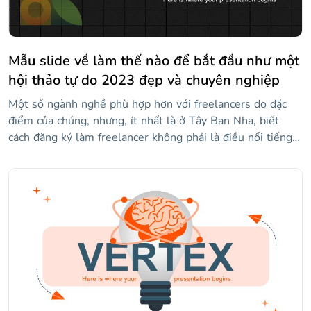
Mẫu slide về làm thế nào để bắt đầu như một
hội thảo tự do 2023 đẹp và chuyên nghiệp
Một số ngành nghề phù hợp hơn với freelancers do đặc
điểm của chúng, nhưng, ít nhất là ở Tây Ban Nha, biết
cách đăng ký làm freelancer không phải là điều nổi tiếng
trong công chúng. Vì lý do này, hội thảo của bạn về cách
bắt đầu làm nhân viên tự do có thể lấp đầy khoảng trống
này và cực kỳ hữu ích. Để giúp bạn, chúng tôi đã thiết kế
mẫu này cho trình chiếu. Nó chứa một thiết kế trừu tượng,
với nền tối và hình dạng hình học với độ dốc mang lại sự
tương phản.