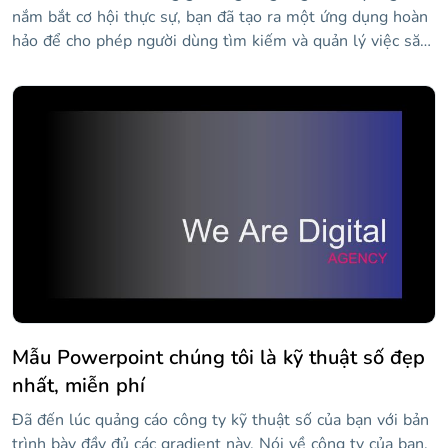
nắm bắt cơ hội thực sự, bạn đã tạo ra một ứng dụng hoàn
hảo để cho phép người dùng tìm kiếm và quản lý việc săn
lùng một ngôi nhà mới của họ. Mẫu bản trình bày kinh
doanh mới nhất của Slidesgo là mẫu hoàn hảo mà bạn sẽ
cần cho một bản trình bày quảng cáo chiêu hàng!
Mẫu Powerpoint chúng tôi là kỹ thuật số đẹp
nhất, miễn phí
Đã đến lúc quảng cáo công ty kỹ thuật số của bạn với bản
trình bày đầy đủ các gradient này. Nói về công ty của bạn,