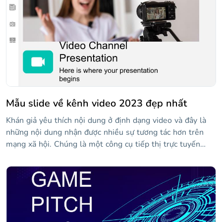
Mẫu slide về kênh video 2023 đẹp nhất
Khán giả yêu thích nội dung ở định dạng video và đây là
những nội dung nhận được nhiều sự tương tác hơn trên
mạng xã hội. Chúng là một công cụ tiếp thị trực tuyến
tuyệt vời và trong mẫu này, bạn có các tài nguyên cần
thiết để trình bày đề xuất kênh video của mình một cách
hiệu quả. Nó bao gồm đồ họa, biểu tượng và hình ảnh,
cũng như mockup trong đó bạn có thể hiển thị các ví dụ về
nội dung.