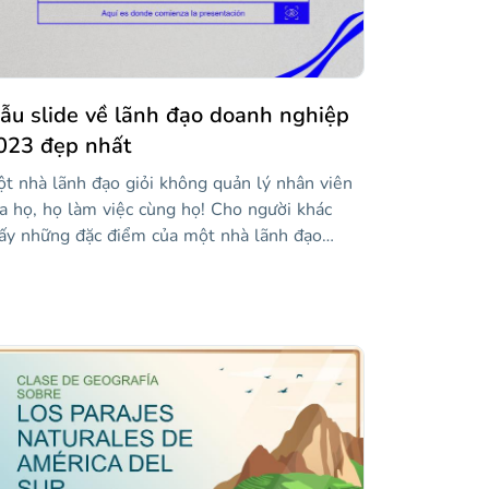
ẫu slide về lãnh đạo doanh nghiệp
023 đẹp nhất
t nhà lãnh đạo giỏi không quản lý nhân viên
a họ, họ làm việc cùng họ! Cho người khác
ấy những đặc điểm của một nhà lãnh đạo
yệt vời với thiết kế sáng tạo này bằng tiếng
y Ban Nha. Bạn có làm việc với một nhóm
ốc tế nói ngôn ngữ này không? Sau đó, đây là
iết kế hoàn hảo cho bạn. Những slide có thể
ỉnh sửa này có thiết kế sáng tạo màu xanh
m và xám sẽ thu hút ánh nhìn của khán giả và
ng lại cái nhìn hiện đại cho bài phát biểu của
n!