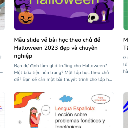
ho
Mẫu slide về bài học theo chủ đề
M
Halloween 2023 đẹp và chuyên
T
nghiệp
ới
Gi
tố
Bạn dự định làm gì ở trường cho Halloween?
ng
hà
Một bữa tiệc hóa trang? Một lớp học theo chủ
kê
đề? Bạn sẽ cần một bài thuyết trình cho lớp học
ph
đặc biệt đó! Và, tất nhiên, chúng tôi có bài
mi
thuyết trình. Bộ slide này đi kèm với thông tin
mẫ
về lịch sử, nguồn gốc và truyền thống của
lá
Nh
Halloween để cung cấp cho học sinh của bạn
ủa
tu
những sự thật thú vị. Tất cả đều được bao gồm
trong một phong cách thiết kế bắt mắt, với nền
màu tím và hình minh họa của bí ngô, bộ xương