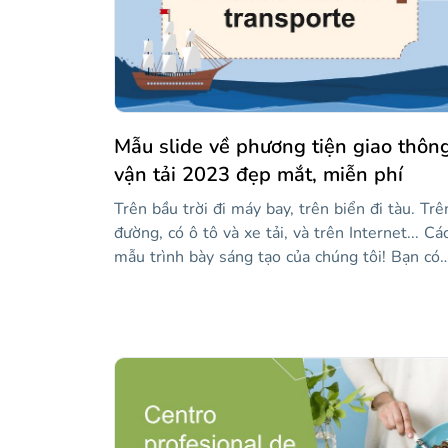
Mẫu slide về phương tiện giao thôn
vận tải 2023 đẹp mắt, miễn phí
Trên bầu trời đi máy bay, trên biển đi tàu. Trê
đường, có ô tô và xe tải, và trên Internet... Cá
mẫu trình bày sáng tạo của chúng tôi! Bạn có
đoán được bài thuyết trình này nói về điều gì
không? Đúng vậy! Nó dành cho một lớp học v
giao thông vận tải. Với sự trợ giúp của các hìn
minh họa sáng tạo đi kèm, bạn có thể dạy mộ
bài học về chủ đề này. Chúng tôi đã bao gồm
một số hoạt động, chẳng hạn như kết hợp hìn
ảnh với từ vựng giao thông và... câu đố bằng