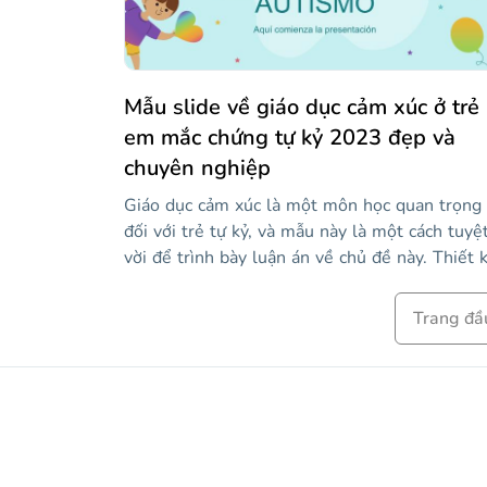
đẩy sản phẩm hoặc dịch vụ của bạn. Vẽ nguệc
ngoạc giúp ích cho sự sáng tạo, vì vậy hãy tho
mái để cây bút của bạn chạy hoang dã qua các
slide này!
Mẫu slide về giáo dục cảm xúc ở trẻ
em mắc chứng tự kỷ 2023 đẹp và
chuyên nghiệp
Giáo dục cảm xúc là một môn học quan trọng
đối với trẻ tự kỷ, và mẫu này là một cách tuyệ
vời để trình bày luận án về chủ đề này. Thiết 
của nó có hình minh họa của trẻ em và sử dụ
tuyệt vời các màu sắc làm chủ đề. Với bối cản
Trang đầ
như vậy, thực tế của thông tin được trình bày
không bao giờ xa rời tâm trí. Vì vậy, hãy tùy
chỉnh nó, chia sẻ nó và giúp quảng bá rộng rãi
về chủ đề quan trọng này!