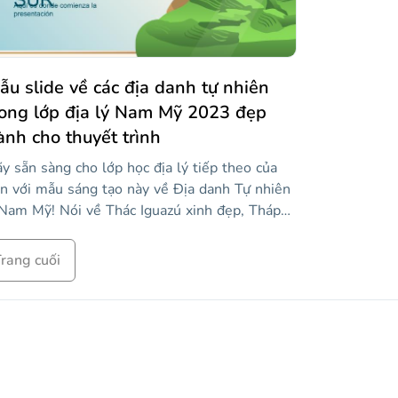
ẫu slide về các địa danh tự nhiên
rong lớp địa lý Nam Mỹ 2023 đẹp
ành cho thuyết trình
y sẵn sàng cho lớp học địa lý tiếp theo của
n với mẫu sáng tạo này về Địa danh Tự nhiên
Nam Mỹ! Nói về Thác Iguazú xinh đẹp, Tháp
ine hoặc Amazon rộng lớn và đáng kinh ngạc!
ờ đây, bạn có thể dạy học sinh của mình về
rang cuối
ững kỳ quan thiên nhiên này rất dễ dàng với
c trang trình bày gradient này. Chọn các địa
nh tốt nhất và thêm hình ảnh để nói về
úng. Nó rất dễ dàng và học sinh của bạn sẽ
ích nó!