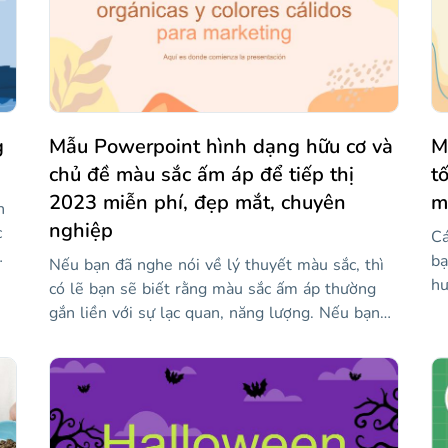
g
Mẫu Powerpoint hình dạng hữu cơ và
M
chủ đề màu sắc ấm áp để tiếp thị
t
2023 miễn phí, đẹp mắt, chuyên
m
n
nghiệp
c
Cá
bạ
Nếu bạn đã nghe nói về lý thuyết màu sắc, thì
hư
có lẽ bạn sẽ biết rằng màu sắc ấm áp thường
ề
ch
gắn liền với sự lạc quan, năng lượng. Nếu bạn
h
tư
đã quen thuộc với thiết kế đồ họa, thì bạn sẽ
t
Đó
biết rằng các hình dạng hữu cơ rất năng động và
tấ
mang lại cảm giác chuyển động. Bây giờ kết hợp
h
th
cả hai và bạn nhận được gì? Mẫu tốt nhất mà
th
bạn có thể sử dụng cho mục đích tiếp thị!