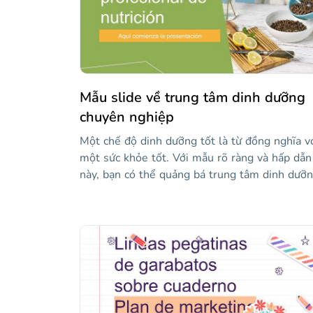
tiếng Tây Ban Nha quá! Vì chúng tôi đã nói về
việc đoán trong mô tả này...
Mẫu slide về trung tâm dinh dưỡng
chuyên nghiệp
Một chế độ dinh dưỡng tốt là từ đồng nghĩa v
một sức khỏe tốt. Với mẫu rõ ràng và hấp dẫn
này, bạn có thể quảng bá trung tâm dinh dưỡ
của mình và thu hút sự chú ý của những người
có thể cần dịch vụ của bạn. Thiết kế chơi một
chút với hình học, vì vậy nó làm cho nó năng
động và thú vị hơn cho mắt. Màu sắc được sử
dụng là màu xám nhạt cho nền, và màu xanh 
cây và màu cam cho các hình dạng: màu sắc c
thiên nhiên và năng lượng, thứ mà bạn sẽ đầy
đủ sau khi tuân theo chế độ ăn kiêng tốt!