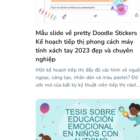
Mẫu slide về pretty Doodle Stickers
Kế hoạch tiếp thị phong cách máy
tính xách tay 2023 đẹp và chuyên
nghiệp
Một kế hoạch tiếp thị đầy đủ các hình vẽ ngu
ngoạc, sáng tạo, nhãn dán và màu pastel? Đó 
ước mơ của bất kỳ kỹ thuật viên tiếp thị nào!
Chà, đôi khi giấc mơ trở thành sự thật: mẫu n
cung cấp cho bạn rất nhiều tài nguyên có thể
chỉnh sửa cho phép bạn minh họa các khái ni
tiếp thị như hành động chính, KPI, kênh người
mua... Gây ngạc nhiên cho khán giả của bạn vớ
một thiết kế sáng tạo trong bài thuyết trình
tiếp theo của bạn và định hình kế hoạch sẽ th