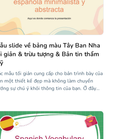
ẫu slide về bảng màu Tây Ban Nha
ối giản & trừu tượng & Bản tin thẩm
ỹ
c mẫu tối giản cung cấp cho bản trình bày của
n một thiết kế đẹp mà không làm chuyển
ớng sự chú ý khỏi thông tin của bạn. Ở đây
úng tôi đã thiết kế một mẫu tối giản và trừu
ợng lấy cảm hứng từ thẩm mỹ Tây Ban Nha.
 là, màu sắc ấm áp, sóng và đường nét trên
t cả! Kiểu chữ cũng rất thanh lịch! Hãy dùng
ử và trình bày bản tin của bạn, bạn sẽ thấy
iết kế sẽ bổ sung thông tin của bạn một cách