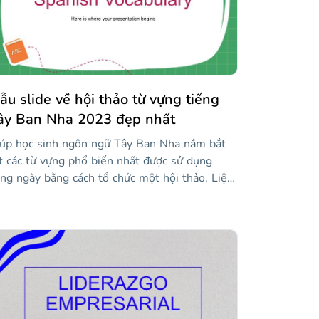
àn hảo như thế nào!
ẫu slide về hội thảo từ vựng tiếng
ây Ban Nha 2023 đẹp nhất
úp học sinh ngôn ngữ Tây Ban Nha nắm bắt
t các từ vựng phổ biến nhất được sử dụng
ng ngày bằng cách tổ chức một hội thảo. Liệt
 tất cả thông tin trên các trang chiếu này, có
ong cách giản dị, hình ảnh và một số hình
nh họa nhãn dán. Hoặc bạn có thể sử dụng
u cho bài học của mình và thêm nội dung.
ờ các biểu đồ và các sơ đồ khác, nó sẽ trông
yệt vời!