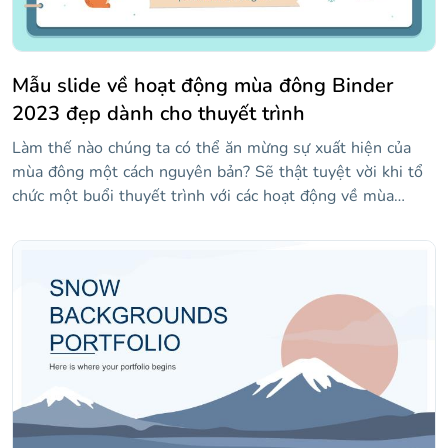
Mẫu slide về hoạt động mùa đông Binder
2023 đẹp dành cho thuyết trình
Làm thế nào chúng ta có thể ăn mừng sự xuất hiện của
mùa đông một cách nguyên bản? Sẽ thật tuyệt vời khi tổ
chức một buổi thuyết trình với các hoạt động về mùa
đông, chẳng hạn như các câu hỏi để đoán động vật sống
trong môi trường sống lạnh giá hoặc những nơi có nhiệt
độ thấp nhất thế giới... Oh wow, nếu đó là những gì bạn
sẽ tìm thấy trên các slide của mẫu này! Tải xuống để
khám phá thiết kế tuyệt vời của nó, vì nó trông giống như
một cuốn sổ tay. Thời tiết lạnh giá đang đến và cùng với
đó là những bài thuyết trình mát mẻ, vui vẻ như thế này!