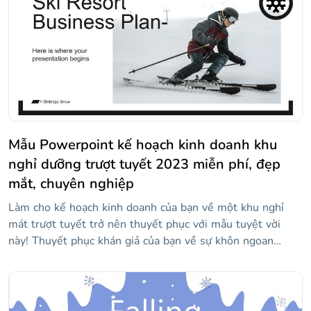
Mẫu Powerpoint kế hoạch kinh doanh khu
nghỉ dưỡng trượt tuyết 2023 miễn phí, đẹp
mắt, chuyên nghiệp
Làm cho kế hoạch kinh doanh của bạn về một khu nghỉ
mát trượt tuyết trở nên thuyết phục với mẫu tuyệt vời
này! Thuyết phục khán giả của bạn về sự khôn ngoan
trong tầm nhìn của bạn bằng một bài thuyết trình tuyệt
vời như có một con dốc với bột tươi cho chính bạn. Phong
cách trực quan của nó làm cho màu trắng trở thành màu
chủ đạo, như nó phải vậy, và phủ lên văn bản và các điểm