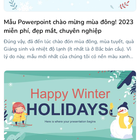
Mẫu Powerpoint chào mừng mùa đông! 2023
miễn phí, đẹp mắt, chuyên nghiệp
Đúng vậy, đã đến lúc chào đón mùa đông, mùa tuyết, quà
Giáng sinh và nhiệt độ lạnh (ít nhất là ở Bắc bán cầu). Vì
lý do này, mẫu mới nhất của chúng tôi có nền màu xanh
nhạt và hình minh họa của lá, vớ, cốc sô cô la nóng, chỉ để
đặt tên cho một vài yếu tố. Thêm nội dung bài phát biểu
của bạn sẽ tùy thuộc vào bạn!