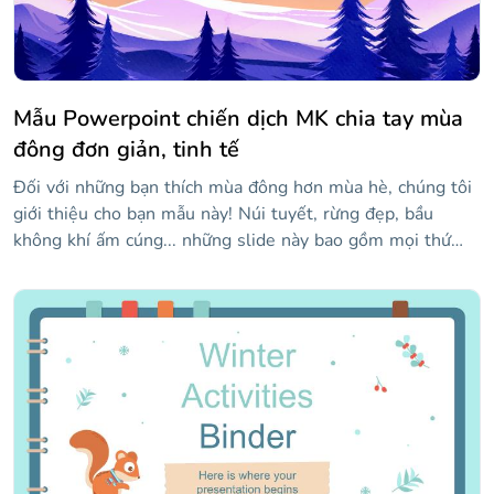
Mẫu Powerpoint chiến dịch MK chia tay mùa
đông đơn giản, tinh tế
Đối với những bạn thích mùa đông hơn mùa hè, chúng tôi
giới thiệu cho bạn mẫu này! Núi tuyết, rừng đẹp, bầu
không khí ấm cúng... những slide này bao gồm mọi thứ
bạn cần để cảm thấy như thể bạn đang ở trên dãy Alps!
Chuẩn bị một chiến dịch tiếp thị tương tác với những
người yêu thích mùa đông nhiều như bạn với các tài
nguyên mà chúng tôi đã đưa vào.