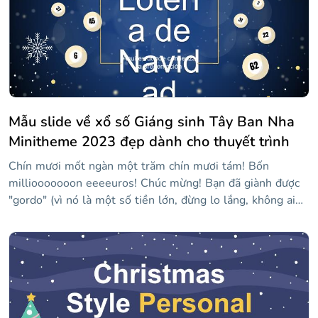
Mẫu slide về xổ số Giáng sinh Tây Ban Nha
Minitheme 2023 đẹp dành cho thuyết trình
Chín mươi mốt ngàn một trăm chín mươi tám! Bốn
milliooooooon eeeeuros! Chúc mừng! Bạn đã giành được
"gordo" (vì nó là một số tiền lớn, đừng lo lắng, không ai
gọi ai là béo) của xổ số Giáng sinh, giải thưởng của xổ số
nổi tiếng của Tây Ban Nha. Sự kiện này, là một phần của
văn hóa Tây Ban Nha và đánh dấu sự khởi đầu của Giáng
sinh, chủ yếu phân phối tiền, nhưng cũng là niềm vui và
ảo tưởng. Bạn có thể truyền tải niềm vui và ảo ảnh đó
bằng mẫu này với cấu trúc minitheme, để nói về xổ số nổi