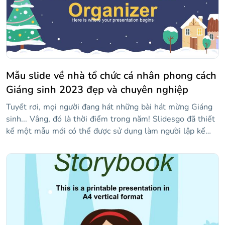
tiếng này. Các slide có đầy đủ các quả bóng với các số và
phần mà bạn có thể sửa đổi theo ý muốn. Chúng tôi
không thể cho bạn biết sự kết hợp chiến thắng trong năm
nay, nhưng chúng tôi có thể giúp bạn thực hiện một bài
thuyết trình xổ số Giáng sinh tuyệt vời.
Mẫu slide về nhà tổ chức cá nhân phong cách
Giáng sinh 2023 đẹp và chuyên nghiệp
Tuyết rơi, mọi người đang hát những bài hát mừng Giáng
sinh... Vâng, đó là thời điểm trong năm! Slidesgo đã thiết
kế một mẫu mới có thể được sử dụng làm người lập kế
hoạch cho năm tới, với điểm đặc biệt là nó có chủ đề
Giáng sinh! Vì vậy, với các hình minh họa theo chủ đề,
phông chữ thú vị cho các tiêu đề và hình nền tuyết, bạn có
thể vui chơi với các lịch, thời gian biểu và lịch trình này để
tất cả các cuộc hẹn, kỳ thi và ngày quan trọng của bạn cho
năm tới đều được kiểm soát!