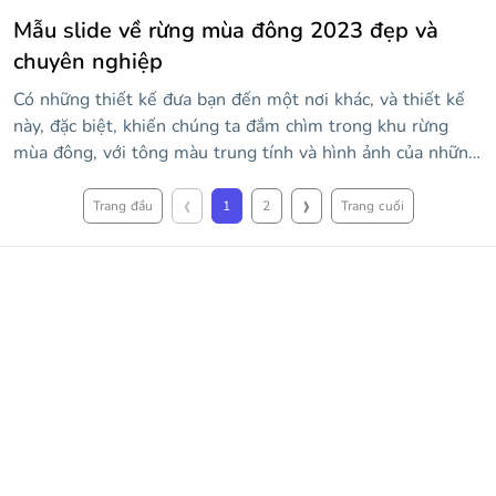
Mẫu slide về rừng mùa đông 2023 đẹp và
chuyên nghiệp
Có những thiết kế đưa bạn đến một nơi khác, và thiết kế
này, đặc biệt, khiến chúng ta đắm chìm trong khu rừng
mùa đông, với tông màu trung tính và hình ảnh của những
cây tuyết. Sử dụng nó để giới thiệu các chủ đề liên quan
‹
›
đến thiên nhiên và rừng. Nó chứa các slide định nghĩa khái
Trang đầu
1
2
Trang cuối
niệm, hình ảnh để giải thích các vấn đề và các giải pháp
khả thi, biểu đồ cho dữ liệu, bản đồ để xác định vị trí các
khu vực bạn đang nói đến và sơ đồ tóm tắt.