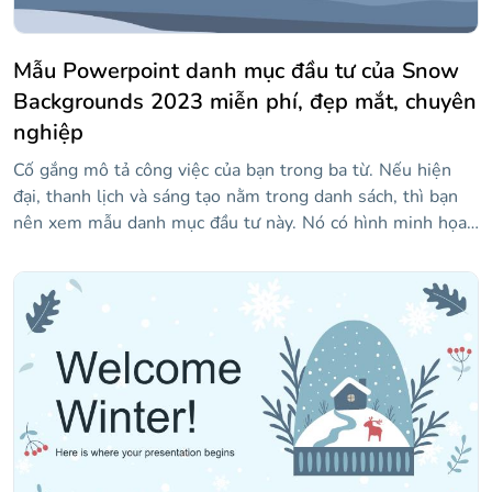
Mẫu Powerpoint danh mục đầu tư của Snow
Backgrounds 2023 miễn phí, đẹp mắt, chuyên
nghiệp
Cố gắng mô tả công việc của bạn trong ba từ. Nếu hiện
đại, thanh lịch và sáng tạo nằm trong danh sách, thì bạn
nên xem mẫu danh mục đầu tư này. Nó có hình minh họa
tối giản về phong cảnh với tuyết và màu sắc rất êm dịu.
Đây là sự kết hợp hoàn hảo khi bạn đang tìm kiếm một
thiết kế cho phép tác phẩm của bạn nổi bật. Vì tất cả các
mẫu của chúng tôi đều có thể chỉnh sửa hoàn toàn, bạn có
thể thêm công việc, kinh nghiệm và nghiên cứu của mình
tại đây và gây ấn tượng với mọi khách hàng bằng danh
mục đầu tư duy nhất của bạn. Nếu bạn cảm thấy sáng tạo,
bạn thậm chí có thể sử dụng các tài nguyên infographic
mà chúng tôi đưa vào!