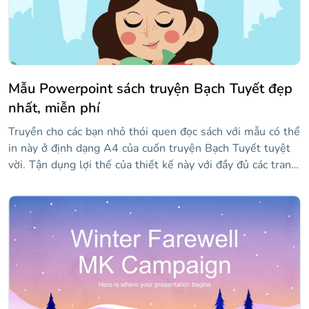
Mẫu Powerpoint sách truyện Bạch Tuyết đẹp
nhất, miễn phí
Truyền cho các bạn nhỏ thói quen đọc sách với mẫu có thể
in này ở định dạng A4 của cuốn truyện Bạch Tuyết tuyệt
vời. Tận dụng lợi thế của thiết kế này với đầy đủ các trang
với hình minh họa đáng yêu về tác phẩm văn học cổ điển
này, ngoài việc trình bày câu chuyện, bạn có thể dạy trẻ
em về các phần của câu chuyện và thực hiện các hoạt động
đọc hiểu. Sử dụng bài thuyết trình này và chắc chắn bạn
sẽ có một trải nghiệm kỳ diệu và thú vị.