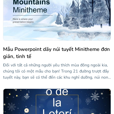
của chúng!
Mẫu Powerpoint dãy núi tuyết Minitheme đơn
giản, tinh tế
Đối với tất cả những người yêu thích mùa đông ngoài kia,
chúng tôi có một mẫu cho bạn! Trong 21 đường trượt đầy
tuyết này, bạn sẽ có thể đến các khu nghỉ dưỡng, núi non,
đi trượt tuyết, làm người tuyết, uống ca cao ấm... còn gì
để làm nữa không? Có lẽ hầu hết chúng ta đang quên một
cái gì đó, nhưng đừng lo lắng! Các slide hoàn toàn có thể
chỉnh sửa được, vì vậy bạn cũng có thể thêm ý tưởng của
riêng mình!