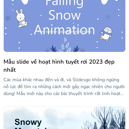
nhấn khác bằng màu đen để có một cái nhìn rõ ràng gợi ý
mùa đông tại một khu nghỉ mát trượt tuyết bận rộn.
Mẫu slide về hoạt hình tuyết rơi 2023 đẹp
nhất
Các mùa khác nhau đến và đi, và Slidesgo không ngừng
nỗ lực để tìm ra những cách mới gây ngạc nhiên cho người
dùng! Mẫu mới này cho các bài thuyết trình rất linh hoạt
theo nghĩa là bạn có thể sử dụng nó cho bất cứ điều gì
liên quan đến mùa đông hoặc tuyết. Đây là một điểm mới
lạ: chúng tôi đã thiết kế nó ban đầu trong PowerPoint!
Chúng tôi đang thử nghiệm vùng biển, nhưng trong thời
gian chờ đợi, hãy tùy chỉnh các slide này và bố cục dễ đọc