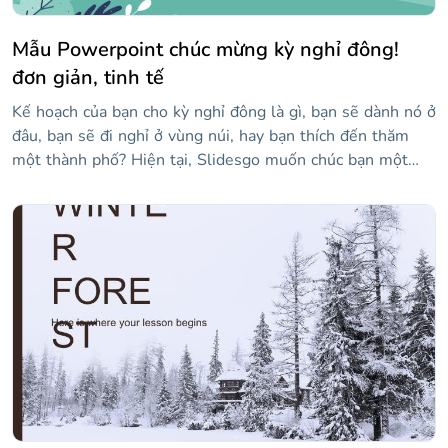
Mẫu Powerpoint chúc mừng kỳ nghỉ đông!
đơn giản, tinh tế
Kế hoạch của bạn cho kỳ nghỉ đông là gì, bạn sẽ dành nó ở
đâu, bạn sẽ đi nghỉ ở vùng núi, hay bạn thích đến thăm
một thành phố? Hiện tại, Slidesgo muốn chúc bạn một
ngày thánh mùa đông thật hạnh phúc và để làm được điều
đó, chúng tôi mang đến cho bạn mẫu đa năng này từ đây.
Bài thuyết trình có phong cách rất mùa đông: trên các
slide bạn sẽ tìm thấy hình minh họa của người tuyết hoặc
những người luyện tập các môn thể thao mùa đông. Vì
vậy, nó chỉ còn lại cho chúng tôi để nói với bạn, kỳ nghỉ
mùa đông hạnh phúc!