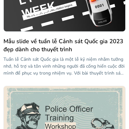
Mẫu slide về tuần lễ Cảnh sát Quốc gia 2023
đẹp dành cho thuyết trình
Tuần lễ Cảnh sát Quốc gia là một lễ kỷ niệm nhằm tưởng
nhớ, hỗ trợ và tôn vinh những người đã cống hiến cuộc đời
mình để phục vụ trong nhiệm vụ. Với bài thuyết trình sáng
tạo này lấy cảm hứng từ cảnh sát Mỹ, bạn có thể nói về
các sự kiện được tổ chức trong tuần này, những nhân vật
quan trọng nhất và cách ăn mừng nó đúng cách. Các slide
hoàn toàn có thể chỉnh sửa và sẽ mang lại cho bạn sự tự
do sáng tạo mà bạn cần để nói về một chủ đề quan trọng
như vậy!