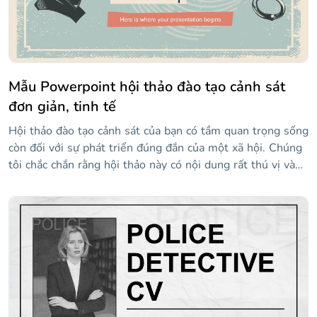
Mẫu Powerpoint hội thảo đào tạo cảnh sát
đơn giản, tinh tế
Hội thảo đào tạo cảnh sát của bạn có tầm quan trọng sống
còn đối với sự phát triển đúng đắn của một xã hội. Chúng
tôi chắc chắn rằng hội thảo này có nội dung rất thú vị và
chúng tôi muốn bạn thể hiện nó thông qua mẫu thú vị này
có thiết kế ám chỉ các chương trình truyền hình điều tra.
Với bài thuyết trình này, bạn sẽ có thể dạy lý thuyết, các
tính năng của công việc cảnh sát, đưa ra một số lời khuyên
hữu ích và trình bày các bài tập thực tế. Chỉ cần thêm
thông tin của bạn và sử dụng các tài nguyên mà chúng tôi
bao gồm, và những người tham dự hội thảo của bạn sẽ
được đào tạo rất tốt.