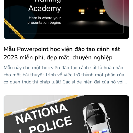
Mẫu Powerpoint học viện đào tạo cảnh sát
2023 miễn phí, đẹp mắt, chuyên nghiệp
Mẫu này cho một học viện đào tạo cảnh sát là hoàn hảo
cho một bài thuyết trình về việc trở thành một phần của
cơ quan thực thi pháp luật! Các slide hiện đại của nó với
gợi ý về đèn còi báo động xe cảnh sát và những bức ảnh
của các học viên đang làm việc chăm chỉ để trở thành một
phần của đường màu xanh lam mỏng manh đang truyền
cảm hứng ngay cả trước khi bạn lấp đầy chúng bằng nội
dung của riêng mình. Vì vậy, hãy tùy chỉnh nó theo sở
thích của bạn và sẵn sàng thúc đẩy thế hệ sĩ quan tiếp
theo!