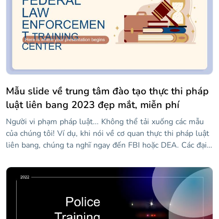
Mẫu slide về trung tâm đào tạo thực thi pháp
luật liên bang 2023 đẹp mắt, miễn phí
Người vi phạm pháp luật... Không thể tải xuống các mẫu
của chúng tôi! Ví dụ, khi nói về cơ quan thực thi pháp luật
liên bang, chúng ta nghĩ ngay đến FBI hoặc DEA. Các đại
lý của họ đào tạo ở đâu? Trong các trung tâm tốt nhất, tất
nhiên! Bạn có thể sử dụng mẫu này để nói về các trung
tâm đào tạo cho các nhân viên cảnh sát nói chung hoặc
cho các cơ quan thực thi pháp luật cụ thể. Đừng lo lắng,
thiết kế của nó khá đơn giản và đi kèm với các tài nguyên
có thể chỉnh sửa được pháp luật phê duyệt.