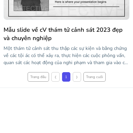
Mẫu slide về cV thám tử cảnh sát 2023 đẹp
và chuyên nghiệp
Một thám tử cảnh sát thu thập các sự kiện và bằng chứng
về các tội ác có thể xảy ra, thực hiện các cuộc phỏng vấn,
quan sát các hoạt động của nghi phạm và tham gia vào các
cuộc đột kích và bắt giữ. Có được công việc mơ ước của
‹
›
bạn với mẫu tuyệt vời này! Chúng tôi có thiết kế tối giản
Trang đầu
1
Trang cuối
hoàn hảo để bạn trình bày CV của mình. Bạn có thể nói về
trình độ học vấn, kinh nghiệm, kỹ năng và sở thích của
mình. Chỉ cần tải xuống mẫu này, tùy chỉnh nó với thông
tin của bạn và đi chinh phục thế giới tội phạm.