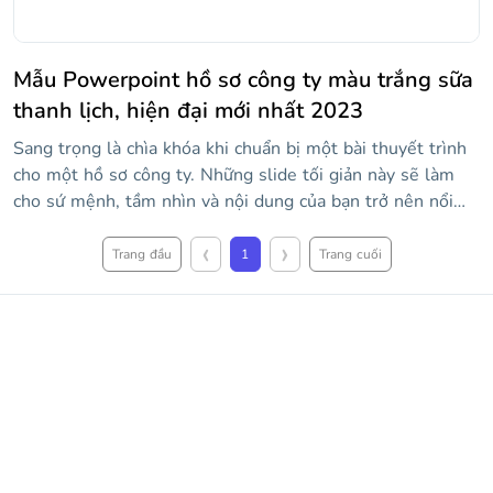
Mẫu Powerpoint hồ sơ công ty màu trắng sữa
thanh lịch, hiện đại mới nhất 2023
Sang trọng là chìa khóa khi chuẩn bị một bài thuyết trình
cho một hồ sơ công ty. Những slide tối giản này sẽ làm
cho sứ mệnh, tầm nhìn và nội dung của bạn trở nên nổi
bật và thu hút sự chú ý của khách hàng và nhà đầu tư mới.
‹
›
Hãy để các slide này là canvas nơi bạn vẽ chân dung công
Trang đầu
1
Trang cuối
ty của mình và cá nhân hóa bản trình bày để phù hợp với
giá trị của bạn với các tài nguyên có thể chỉnh sửa mà
chúng tôi đã đưa vào. Thể hiện sự sáng tạo của bạn với
thế giới!