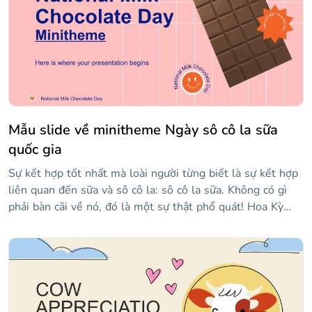
nhau, đặc điểm của từng loại và thậm chí bạn có thể bao
gồm một công thức.
Mẫu slide về minitheme Ngày sô cô la sữa
quốc gia
Sự kết hợp tốt nhất mà loài người từng biết là sự kết hợp
liên quan đến sữa và sô cô la: sô cô la sữa. Không có gì
phải bàn cãi về nó, đó là một sự thật phổ quát! Hoa Kỳ
đồng ý với chúng tôi, bởi vì họ kỷ niệm Ngày sô cô la sữa
quốc gia vào ngày 28 tháng XNUMX hàng năm. Các nhà
thiết kế của chúng tôi đã rất vui khi tạo ra mẫu này, có
màu sắc chính là... hồng! Nó có được mong đợi không?
Chúng tôi đã chọn một cấu trúc minitheme, vì vậy có
khoảng 20 slide. Đủ để bạn chia sẻ tất cả các công thức