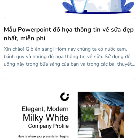
Mẫu Powerpoint đồ họa thông tin về sữa đẹp
nhất, miễn phí
Xin chào! Giờ ăn sáng! Hôm nay chúng ta có nước cam,
bánh quy và những đồ họa thông tin về sữa. Sử dụng đồ
uống này trong bữa sáng của bạn và trong các bài thuyết
trình về dinh dưỡng và sức khỏe! Trong số 31 slide, bạn
sẽ tìm thấy nguồn tài nguyên bổ dưỡng nhất thế giới,
được tạo thành từ rất nhiều canxi và bò. Tải xuống bộ đồ
họa thông tin mới từ Dải Ngân hà này ngay bây giờ!