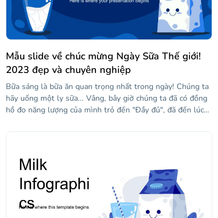
Mẫu slide về chúc mừng Ngày Sữa Thế giới!
2023 đẹp và chuyên nghiệp
Bữa sáng là bữa ăn quan trọng nhất trong ngày! Chúng ta
hãy uống một ly sữa... Vâng, bây giờ chúng ta đã có đồng
hồ đo năng lượng của mình trỏ đến "Đầy đủ", đã đến lúc
tùy chỉnh mẫu mới này cho Ngày Sữa Thế giới. Sản phẩm
này rất cần thiết cho nhiều người và số lượng hình minh
họa có trong các slide này phản ánh tầm quan trọng của
nó! Thiết kế hữu cơ này sử dụng các hình dạng lượn sóng
và bảng màu bao gồm các màu xanh lam khác nhau.