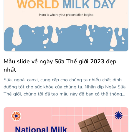
Mẫu slide về ngày Sữa Thế giới 2023 đẹp
nhất
Sữa, ngoài canxi, cung cấp cho chúng ta nhiều chất dinh
dưỡng tốt cho sức khỏe của chúng ta. Nhân dịp Ngày Sữa
Thế giới, chúng tôi đã tạo mẫu này để bạn có thể thông
báo về lợi ích của thức uống này. Nó có tông màu mềm
mại là kem và xanh lam, và các hình minh họa mô phỏng
một vệt nước. Kiểu chữ là sans serif và có thể dễ dàng đọc
được trên mọi màn hình. Sử dụng các tài nguyên khác
nhau mà chúng tôi đã tạo ra để nói về các loại sữa khác