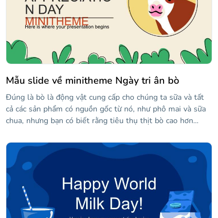
nấu ăn ngon nhất với sô cô la sữa mà loài người từng biết?
Hãy cùng tìm hiểu!
Mẫu slide về minitheme Ngày tri ân bò
Đúng là bò là động vật cung cấp cho chúng ta sữa và tất
cả các sản phẩm có nguồn gốc từ nó, như phô mai và sữa
chua, nhưng bạn có biết rằng tiêu thụ thịt bò cao hơn
nhiều so với nhật ký? Và bạn biết những sống trong một
số trang trại nhất định như thế nào... Không mát mẻ!
Chúng ta cần thể hiện sự đánh giá cao của chúng ta đối
với những! Ngày 12 tháng XNUMX là ngày được chọn và
mẫu này là phương tiện để bày tỏ lòng kính trọng đối với
họ! Hình minh họa đẹp về những, màu sắc đẹp, hình vẽ
trái tim đẹp... Minitheme có thể chỉnh sửa tốt đẹp!