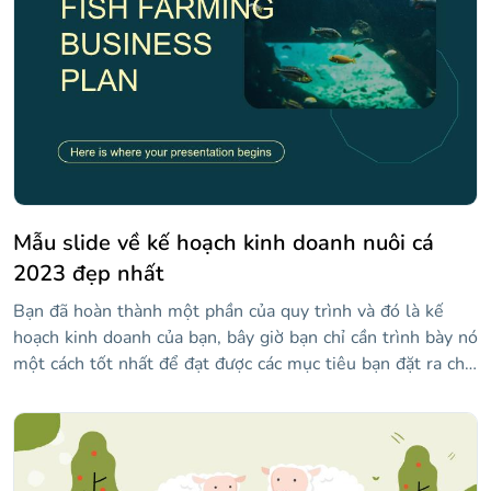
riêng mình, mẫu này được thiết kế đặc biệt cho các công
ty sản xuất máy móc, mặc dù bạn có thể điều chỉnh nó cho
phù hợp với bất kỳ loại nào khác. Phong cách thanh lịch và
tối giản của nó, với độ dốc, làm cho nó thành công.
Mẫu slide về kế hoạch kinh doanh nuôi cá
2023 đẹp nhất
Bạn đã hoàn thành một phần của quy trình và đó là kế
hoạch kinh doanh của bạn, bây giờ bạn chỉ cần trình bày nó
một cách tốt nhất để đạt được các mục tiêu bạn đặt ra cho
chính mình. Để giúp bạn trong việc này, chúng tôi đề xuất
mẫu này với nền màu xanh lam sẽ cho phép bạn giải thích
doanh nghiệp của bạn bao gồm những gì, chi tiết phân tích
thị trường bạn đã thực hiện và hiển thị các kế hoạch tiếp