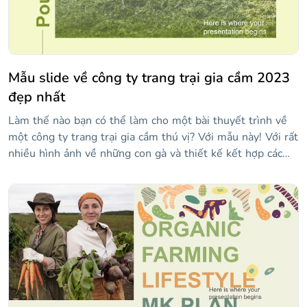
Mẫu slide về công ty trang trại gia cầm 2023
đẹp nhất
Làm thế nào bạn có thể làm cho một bài thuyết trình về
một công ty trang trại gia cầm thú vị? Với mẫu này! Với rất
nhiều hình ảnh về những con gà và thiết kế kết hợp các
sắc thái của màu xanh lá cây trên nền màu vàng, thiết kế
tinh tế của nó là lý tưởng để trình bày các sự kiện và số
liệu về một doanh nghiệp. Tất cả trứng, gà trống và hình
ảnh trang trại được trưng bày giúp bạn dễ dàng hình dung
trang trại gia cầm thực sự như thế nào và khán giả của bạn
sẽ cảm ơn bạn vì điều đó!