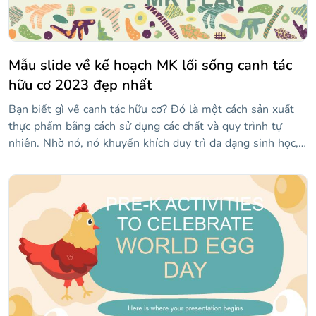
Mẫu slide về kế hoạch MK lối sống canh tác
hữu cơ 2023 đẹp nhất
Bạn biết gì về canh tác hữu cơ? Đó là một cách sản xuất
thực phẩm bằng cách sử dụng các chất và quy trình tự
nhiên. Nhờ nó, nó khuyến khích duy trì đa dạng sinh học,
cải thiện độ phì nhiêu của đất hoặc thúc đẩy việc sử dụng
tài nguyên thiên nhiên có trách nhiệm. Nói cách khác, tất
cả đều rất hữu cơ! Do đó, chúng tôi đã thiết kế một mẫu
để trình bày một kế hoạch tiếp thị theo phong cách thiết
kế liên quan đến canh tác hữu cơ (hoặc nội dung kế hoạch
của bạn có thể liên quan đến kỹ thuật này). Điền vào các
slide với thông tin của bạn và tận hưởng thiết kế tuyệt
vời. Một mẫu làm bằng tài nguyên thiên nhiên!