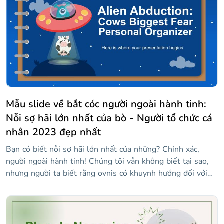
Mẫu slide về bắt cóc người ngoài hành tinh:
Nỗi sợ hãi lớn nhất của bò - Người tổ chức cá
nhân 2023 đẹp nhất
Bạn có biết nỗi sợ hãi lớn nhất của những? Chính xác,
người ngoài hành tinh! Chúng tôi vẫn không biết tại sao,
nhưng người ta biết rằng ovnis có khuynh hướng đối với
những con vật lớn này... Nếu bạn thấy ý tưởng này hài
hước hoặc thú vị, chúng tôi vui mừng thông báo với bạn
rằng nhà tổ chức cá nhân này có đầy đủ các thiết kế bắt
cóc người ngoài hành tinh! Mẫu này chứa rất nhiều slide