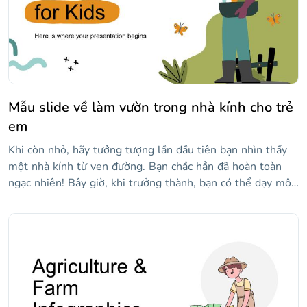
Mẫu slide về làm vườn trong nhà kính cho trẻ
em
Khi còn nhỏ, hãy tưởng tượng lần đầu tiên bạn nhìn thấy
một nhà kính từ ven đường. Bạn chắc hẳn đã hoàn toàn
ngạc nhiên! Bây giờ, khi trưởng thành, bạn có thể dạy một
số điều về làm vườn trong nhà kính, và mẫu này sẽ là
người bạn đồng hành hoàn hảo của bạn cho điều đó!
Chúng tôi đã thêm các hình dạng lượn sóng trên nền, rất
nhiều hình minh họa về người làm vườn và thực vật và
chúng tôi đã sử dụng phông chữ vẽ tay cho các tiêu đề để
thu hút khán giả nhỏ tuổi.