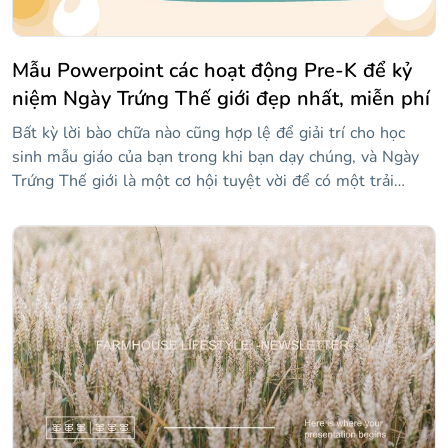
Mẫu Powerpoint các hoạt động Pre-K để kỷ
niệm Ngày Trứng Thế giới đẹp nhất, miễn phí
Bất kỳ lời bào chữa nào cũng hợp lệ để giải trí cho học
sinh mẫu giáo của bạn trong khi bạn dạy chúng, và Ngày
Trứng Thế giới là một cơ hội tuyệt vời để có một trải
nghiệm đáng nhớ trong lớp học. Khám phá mẫu dễ thương
này được thiết kế với màu pastel và với hình minh họa đẹp
mắt về trứng, gà con và gà mái mà bạn có thể giải thích
trứng là gì, đặc điểm chính của chúng là gì và đề xuất các
hoạt động như tô màu trứng, chuẩn bị công thức nấu ăn và
gieo hạt giống trong vỏ trứng. Tải xuống ngay bây giờ!