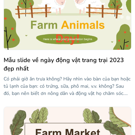
thị, hoạt động và quản lý tài chính của bạn. Tạo sự khác
biệt cho công ty của bạn với các đối thủ cạnh tranh!
Mẫu slide về ngày động vật trang trại 2023
đẹp nhất
Có phải giờ ăn trưa không? Hãy nhìn vào bàn của bạn hoặc
tủ lạnh của bạn: có trứng, sữa, phô mai, v.v. không? Sau
đó, bạn nên biết ơn nông dân và động vật họ chăm sóc.
Có, bài thuyết trình mới này dành cho Ngày Động vật
Trang trại, có nghĩa là các slide có hình minh họa về cừu,
gà hoặc lợn, cũng như cây cối. Kiểu chữ rất giản dị, khiến
nó trở nên hoàn hảo cho khán giả nhỏ tuổi. Điều này thậm
chí có thể hữu ích cho các bài học ở trường!