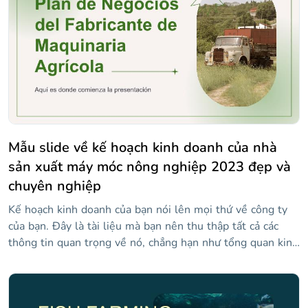
với các ghi chú, lịch, thời khóa biểu và lịch trình đầy màu
sắc cho các lớp học, kỳ thi và cuộc hẹn của bạn! Bạn có thể
sắp xếp tất cả các vấn đề nghiêm trọng cần được viết ra
trong một mẫu không quá nghiêm trọng!
Mẫu slide về kế hoạch kinh doanh của nhà
sản xuất máy móc nông nghiệp 2023 đẹp và
chuyên nghiệp
Kế hoạch kinh doanh của bạn nói lên mọi thứ về công ty
của bạn. Đây là tài liệu mà bạn nên thu thập tất cả các
thông tin quan trọng về nó, chẳng hạn như tổng quan kinh
doanh, tình trạng của thị trường và sự cạnh tranh, kế
hoạch bán hàng và tiếp thị của bạn cũng như các hoạt
động và kế hoạch tài chính. Nếu bạn cần phát triển của