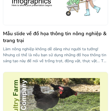
Mẫu slide về đồ họa thông tin nông nghiệp &
trang trại
Làm nông nghiệp không dễ dàng như người ta tưởng!
Nhưng có thể là nếu bạn sử dụng những đồ họa thông tin
sáng tạo này để nói về trồng trọt, động vật, thực vật... Thu
hoạch của bạn sẽ rất phong phú trong năm nay nếu bạn
có một kế hoạch rõ ràng, đơn giản để làm theo, và với
những thiết kế này, bạn có thể thiết kế nó trong nháy mắt!
Những đồ họa thông tin này có thể được sử dụng trong
các thiết kế khác nhau: áp phích, bản trình bày, thẻ... Cơ
hội là vô tận!