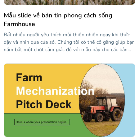
Mẫu slide về bản tin phong cách sống
Farmhouse
Rất nhiều người yêu thích mùi thiên nhiên ngay khi thức
dậy và nhìn qua cửa sổ. Chúng tôi có thể cố gắng giúp bạn
nắm bắt một chút cảm giác đó với mẫu này cho các bản
tin. Hình ảnh của nó liên quan đến nông nghiệp và nông
nghiệp, vì vậy có lẽ đó là một ý tưởng tốt cho các công ty
cung cấp thông tin về trái cây hoặc rau quả, hoặc sự phát
triển của giá cả của các sản phẩm đó trên thị trường. Điều
đó tùy thuộc vào bạn, nhưng chúng tôi đã đảm bảo bao
gồm nhiều tài nguyên và bố cục có thể có mà bạn có thể
sử dụng!