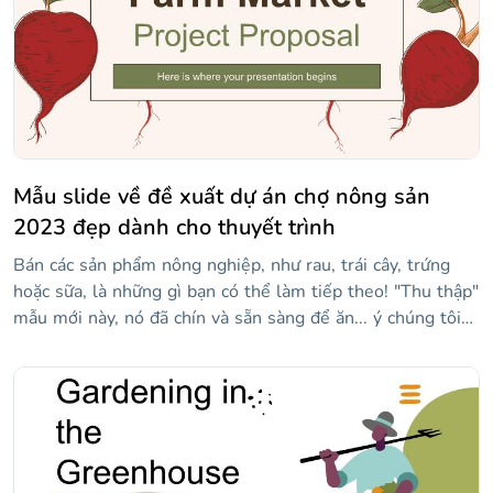
Mẫu slide về đề xuất dự án chợ nông sản
2023 đẹp dành cho thuyết trình
Bán các sản phẩm nông nghiệp, như rau, trái cây, trứng
hoặc sữa, là những gì bạn có thể làm tiếp theo! "Thu thập"
mẫu mới này, nó đã chín và sẵn sàng để ăn... ý chúng tôi
là, tùy chỉnh. Nó có rất nhiều minh họa về các loại rau
khác nhau: cà tím, bí ngô, cà chua, củ cải, gần như toàn bộ
thị trường! Bên cạnh đó, nó có nhiều bố cục lý tưởng để
giải thích đề xuất dự án của bạn.