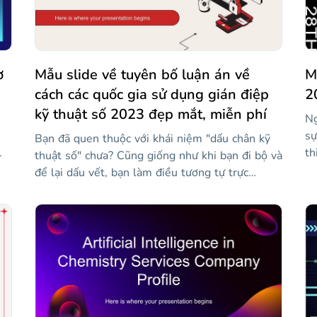
u
ch
ch
hứ
õi
họ
ơ
Mẫu slide về tuyên bố luận án về
M
họ
cách các quốc gia sử dụng gián điệp
2
de
củ
kỹ thuật số 2023 đẹp mắt, miễn phí
Ng
sự
Bạn đã quen thuộc với khái niệm "dấu chân kỹ
th
thuật số" chưa? Cũng giống như khi bạn đi bộ và
th
để lại dấu vết, bạn làm điều tương tự trực
mớ
tuyến. Những người được đào tạo chuyên ngành
ph
về vấn đề này có thể tìm hiểu nhiều thông tin
là
về bạn và các chính phủ cũng vậy. Tất cả thông
thể
đó
tin mà bạn để lại thuộc về ai? Chính phủ có thể
vì
chỉ cần truy cập nó và sử dụng nó cho các cuộc
th
điều tra của mình không? Nói về vấn đề này
đấ
trong luận án của bạn và trình bày nó trước ủy
to
ban với thiết kế sáng tạo đầy đủ tài nguyên này