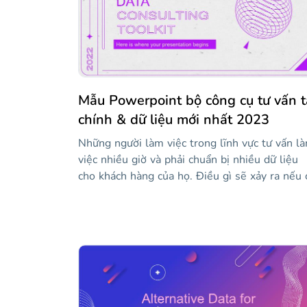
Mẫu Powerpoint bộ công cụ tư vấn t
chính & dữ liệu mới nhất 2023
Những người làm việc trong lĩnh vực tư vấn l
việc nhiều giờ và phải chuẩn bị nhiều dữ liệu
cho khách hàng của họ. Điều gì sẽ xảy ra nếu 
một công cụ có thể giúp họ minh họa ý tưởng
của mình một cách rõ ràng mà khách hàng của
họ sẽ hiểu? Chà, đó chính xác là những gì bộ
công cụ tư vấn dành cho! Khám phá tập hợp c
nguồn lực kinh doanh này để phân tích tư vấn
của bạn và gây ngạc nhiên cho khách hàng của
bạn với các đại diện hiện đại về tài chính của h