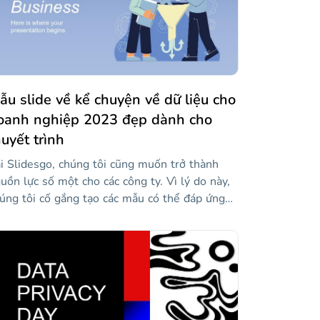
 sở dữ liệu. Tải xuống, tùy chỉnh và chia sẻ
ến thức của bạn!
ẫu slide về kể chuyện về dữ liệu cho
oanh nghiệp 2023 đẹp dành cho
huyết trình
i Slidesgo, chúng tôi cũng muốn trở thành
uồn lực số một cho các công ty. Vì lý do này,
úng tôi cố gắng tạo các mẫu có thể đáp ứng
 đáp ứng nhu cầu của bất kỳ tổ chức nào. Một
ong những nhu cầu này thường là trình bày dữ
ệu rõ ràng và súc tích, chủ yếu là số. Bạn có
ể tự giúp mình kể chuyện bằng dữ liệu, một
 thuật tạo ra các câu chuyện đồ họa và nghe
ìn để trình bày dữ liệu. Do đó, mẫu này sẽ là
i nguyên hoàn hảo: bởi vì bạn có thể đại diện