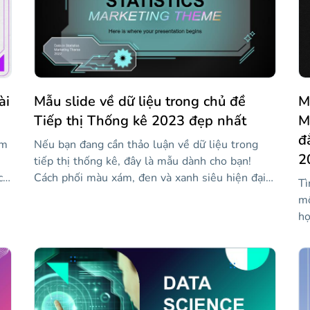
ài
Mẫu slide về dữ liệu trong chủ đề
M
Tiếp thị Thống kê 2023 đẹp nhất
M
đ
àm
Nếu bạn đang cần thảo luận về dữ liệu trong
2
tiếp thị thống kê, đây là mẫu dành cho bạn!
có
Cách phối màu xám, đen và xanh siêu hiện đại
Tì
của nó mang lại cho nó cảm giác công nghệ cao
mộ
làm cho nội dung thực sự nổi bật, và thiết kế
họ
tuyệt vời và sự đa dạng của các slide bạn có thể
đả
ác
chỉnh sửa sẽ khiến bất kỳ khán giả nào bị cuốn
bằ
hút và tự hỏi điều gì sẽ xảy ra tiếp theo. Tùy
cô
chỉnh nó với thông tin bạn muốn giải thích và
cơ
ọ!
tận hưởng một bài thuyết trình trực quan trên
li