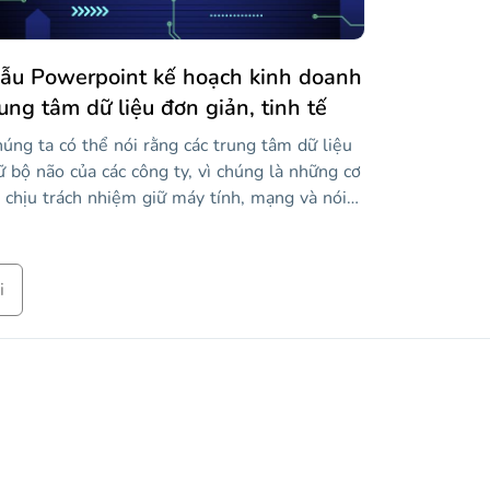
ẫu Powerpoint kế hoạch kinh doanh
rung tâm dữ liệu đơn giản, tinh tế
úng ta có thể nói rằng các trung tâm dữ liệu
ữ bộ não của các công ty, vì chúng là những cơ
 chịu trách nhiệm giữ máy tính, mạng và nói
m lại là dữ liệu của một công ty. An ninh và
o trì của loại trung tâm này là rất quan trọng,
 nó có thể có nghĩa là sự kết thúc của một
i
ng ty. Nhưng điều đó sẽ không xảy ra, bởi vì
ung tâm dữ liệu của bạn là an toàn nhất trên
ế giới và có tổ chức tốt nhất có thể, bởi vì bạn
 tổ chức kế hoạch kinh doanh của mình với
u tương lai này, đầy đủ tài nguyên. Tải xuống
 khám phá phong cách công nghệ của nó và
o vệ dữ liệu của bạn!