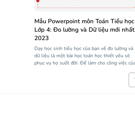
Mẫu Powerpoint môn Toán Tiểu học
Lớp 4: Đo lường và Dữ liệu mới nhất
2023
Dạy học sinh tiểu học của bạn về đo lường và
dữ liệu là một bài học toán học thiết yếu sẽ
phục vụ họ suốt đời. Để làm cho công việc củ
bạn dễ dàng hơn, chúng tôi đề xuất mẫu này
bằng màu đỏ và trắng, trong đó bạn có thể giớ
thiệu chủ đề, giải thích các hoạt động và đề x
các bài tập trắc nghiệm, đúng và sai, so sánh 
giải quyết vấn đề. Tận dụng các tài nguyên nh
sơ đồ, đồ thị và biểu tượng để cá nhân hóa nộ
dung của bạn và có một lớp học tuyệt vời. Tải
xuống ngay bây giờ!