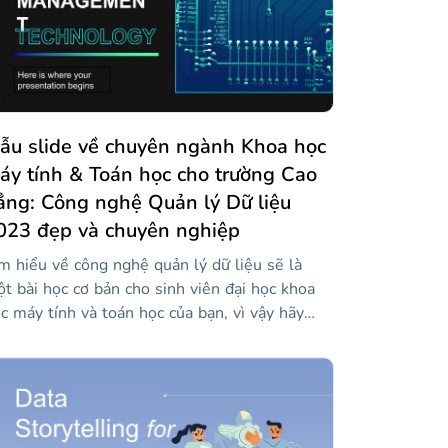
ẫu slide về chuyên ngành Khoa học
áy tính & Toán học cho trường Cao
ẳng: Công nghệ Quản lý Dữ liệu
023 đẹp và chuyên nghiệp
m hiểu về công nghệ quản lý dữ liệu sẽ là
t bài học cơ bản cho sinh viên đại học khoa
c máy tính và toán học của bạn, vì vậy hãy
m bảo rằng bạn có một lớp học tuyệt vời
ng cách sử dụng mẫu thú vị này với thiết kế
ng nghệ để giải thích các chủ đề như kiến trúc
 sở dữ liệu, cài đặt hệ thống quản lý cơ sở dữ
ệu, quản lý người dùng và các công cụ quản trị