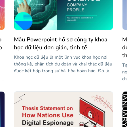
và vượt quá tiêu chuẩn!
cơ
ki
o
Mẫu Powerpoint hồ sơ công ty khoa
M
p
học dữ liệu đơn giản, tinh tế
d
t
Khoa học dữ liệu là một lĩnh vực khoa học nơi
thống kê, phân tích dự đoán và khai thác dữ liệu
Tạ
được kết hợp trong sự hài hòa hoàn hảo. Đó là
ng
một lĩnh vực khoa học rất mới, chúng ta có thể
.
ch
nói rằng nó vừa đến từ tương lai, điều duy nhất
và
là tương lai đã ở đây! Và đây là khái niệm chúng
g
tr
tôi muốn tuân theo trong thiết kế của mẫu này
ẫu
li
để trình bày hồ sơ công ty của bạn. Với phong
th
cách tương lai và tất nhiên, biểu đồ để thể hiện
kỹ
dữ liệu phức tạp của bạn, hãy hiển thị cho thế
nh
giới hồ sơ công ty khoa học dữ liệu của bạn.
tà