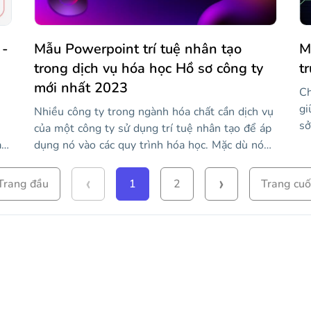
 -
Mẫu Powerpoint trí tuệ nhân tạo
M
trong dịch vụ hóa học Hồ sơ công ty
t
mới nhất 2023
Ch
gi
Nhiều công ty trong ngành hóa chất cần dịch vụ
sở
của một công ty sử dụng trí tuệ nhân tạo để áp
tó
a
dụng nó vào các quy trình hóa học. Mặc dù nó
bả
có vẻ rất cụ thể, nhưng có những công ty dành
vì
‹
›
i
riêng cho nó, như công ty của bạn mà bạn sắp
Trang đầu
1
2
Trang cuố
cô
uất
trình bày với mẫu hiện đại này. Nói về những gì
tr
và
công ty trí tuệ nhân tạo của bạn làm cụ thể và
th
ư
sử dụng nền gradient và hình minh họa trừu
đã
i
tượng để thu hút sự chú ý của khán giả. Trong
mẫ
thế giới hóa học, mọi người sẽ muốn tin tưởng
để
vào các dịch vụ của bạn!
bả