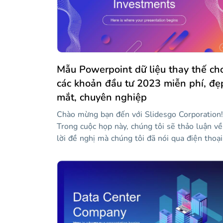
Mẫu Powerpoint dữ liệu thay thế ch
các khoản đầu tư 2023 miễn phí, đẹ
mắt, chuyên nghiệp
Chào mừng bạn đến với Slidesgo Corporation!
Trong cuộc họp này, chúng tôi sẽ thảo luận về
lời đề nghị mà chúng tôi đã nói qua điện thoại
Thật vui khi bạn đến thăm đây, bạn muốn một
ly nước hay một ly cà phê? Alright. Như chún
tôi đã đồng ý, chúng tôi đang cung cấp một m
kinh doanh đầy đủ các nguồn tài chính. Bởi vì
chúng tôi có mối quan hệ chặt chẽ với công ty
của bạn, chúng tôi cũng đã thêm một thiết kế
đáng kinh ngạc với sóng và độ dốc, một trong