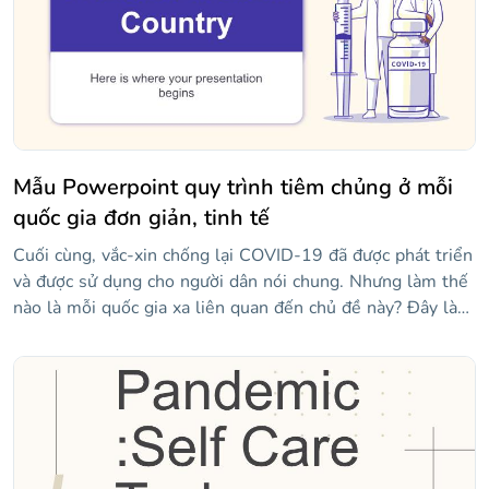
Mẫu Powerpoint quy trình tiêm chủng ở mỗi
quốc gia đơn giản, tinh tế
Cuối cùng, vắc-xin chống lại COVID-19 đã được phát triển
và được sử dụng cho người dân nói chung. Nhưng làm thế
nào là mỗi quốc gia xa liên quan đến chủ đề này? Đây là
thời điểm tốt để tạo một bản trình bày về vấn đề này và
mẫu này sẽ giúp bạn tiết kiệm rất nhiều thời gian. Sự đơn
giản trong mỗi bố cục là chìa khóa ở đây, vì vậy bạn có thể
thêm dữ liệu, trích dẫn, thống kê và hơn thế nữa về
chúng, và khán giả sẽ hiểu mọi thứ trong nháy mắt. Một
số hình minh họa cũng được cung cấp ở đây để làm cho