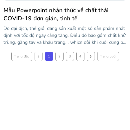
Mẫu Powerpoint nhận thức về chất thải
COVID-19 đơn giản, tinh tế
Do đại dịch, thế giới đang sản xuất một số sản phẩm nhất
định với tốc độ ngày càng tăng. Điều đó bao gồm chất khử
trùng, găng tay và khẩu trang... whicn đôi khi cuối cùng bị
xử lý mà không được chăm sóc đúng cách. Sử dụng mẫu
‹
›
mới này để nâng cao nhận thức về vấn đề này để chúng
Trang đầu
1
2
3
4
Trang cuối
tôi có thể giảm thiểu chất thải. Màu sắc chính của bài
thuyết trình là màu xanh lam, vì phần lớn chất thải đó đi
ra đại dương, vì vậy hầu hết các slide đều mô tả cảnh dưới
nước. Chỉnh sửa tất cả nội dung và thêm dữ liệu của riêng
bạn!