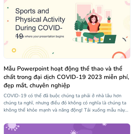
phải cảnh giác và tiếp tục nghiên cứu của mình. Với mẫu
theo chủ đề y tế này, bạn có thể cập nhật cho khán giả của
mình về các phát triển vắc xin mới hoặc những khám phá
khoa học mới có liên quan. Trong số các slide, bạn sẽ tìm
thấy nhiều nhãn dán đại diện cho vắc-xin và vi rút. Nếu
bạn muốn làm cho bài thuyết trình độc đáo hơn, chúng tôi
cũng đã bao gồm các tài nguyên thay thế hữu ích.
Mẫu Powerpoint hoạt động thể thao và thể
chất trong đại dịch COVID-19 2023 miễn phí,
đẹp mắt, chuyên nghiệp
COVID-19 có thể đã buộc chúng ta phải ở nhà lâu hơn
chúng ta nghĩ, nhưng điều đó không có nghĩa là chúng ta
không thể khỏe mạnh và năng động! Tải xuống mẫu này
và sử dụng nó để đưa ra một số mẹo và bài tập mà mọi
người có thể thực hiện trong nhà hoặc ngoài trời (luôn
tuân theo các biện pháp an toàn). Chúng tôi đã sử dụng