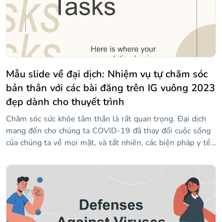
trình chiếu của bạn cũng thú vị hơn!
Mẫu slide về đại dịch: Nhiệm vụ tự chăm sóc
bản thân với các bài đăng trên IG vuông 2023
đẹp dành cho thuyết trình
Chăm sóc sức khỏe tâm thần là rất quan trọng. Đại dịch
mang đến cho chúng ta COVID-19 đã thay đổi cuộc sống
của chúng ta về mọi mặt, và tất nhiên, các biện pháp y tế
đã thay đổi cách chúng ta liên hệ với thế giới và ảnh
hưởng đến sức khỏe tâm thần của chúng ta. Tại Slidesgo,
chúng tôi muốn đề xuất một mẫu để bạn chia sẻ với
những người theo dõi mình về các ý tưởng, mẹo và cách
trên Instagram để khuyến khích tự chăm sóc bản thân
trong những ngày này rất khác so với những gì chúng ta