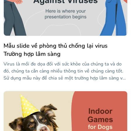
đã từng làm. Bạn có thể chỉnh sửa các bài đăng trước khi
tải chúng lên Instagram trong PowerPoint và Google
Trang trình bày và điều chỉnh chúng cho phù hợp với nội
dung bạn cần. Bạn chắc chắn sẽ giúp đỡ những người theo
dõi của bạn trong công việc chăm sóc bản thân cá nhân!
Mẫu slide về phòng thủ chống lại virus
Trường hợp lâm sàng
Virus là mối đe dọa đối với sức khỏe của chúng ta và do
đó, chúng ta cần càng nhiều thông tin về chúng càng tốt.
Sử dụng mẫu này để chia sẻ một trường hợp lâm sàng về
một bệnh do virus và làm cho nó hấp dẫn đối với các bác
sĩ, sinh viên và mọi người nói chung. Nó chứa các hình
minh họa thú vị từ Câu chuyện của Freepik và bố cục cho
dữ liệu như điều trị, chẩn đoán và lịch sử bệnh nhân.