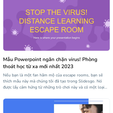
một số màu sắc mềm mại để các slide đẹp mắt. Ngoài ra
còn có một số hình minh họa về những người tập thể dục
(có thể được sử dụng làm ví dụ trực quan) và nếu bạn cần
bố cục trực quan hấp dẫn, hãy tận dụng tối đa phong cách
Memphis!
Mẫu Powerpoint ngăn chặn virus! Phòng
thoát học từ xa mới nhất 2023
Nếu bạn là một fan hâm mộ của escape rooms, bạn sẽ
thích mẫu này mà chúng tôi đã tạo trong Slidesgo. Nó
được lấy cảm hứng từ những trò chơi này và có một loại
virus mà bạn phải thoát khỏi. Thiết kế sáng tạo, với nền
màu tím, hình minh họa vui nhộn và kiểu chữ sans serif.
Đi giải quyết các manh mối xuất hiện trong các slide khác
nhau và thoát khỏi tình trạng miễn dịch. Trong số các tài