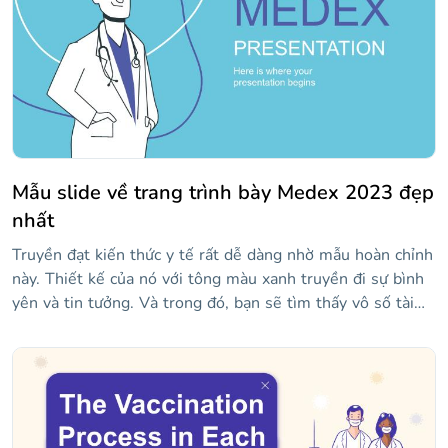
Mẫu slide về trang trình bày Medex 2023 đẹp
nhất
Truyền đạt kiến thức y tế rất dễ dàng nhờ mẫu hoàn chỉnh
này. Thiết kế của nó với tông màu xanh truyền đi sự bình
yên và tin tưởng. Và trong đó, bạn sẽ tìm thấy vô số tài
nguyên để làm cho thông tin của bạn dễ hiểu với khán giả
của bạn. Các phần để chia thông tin thành các khối, đồ họa
thông tin để chi tiết lịch sử y tế, biểu đồ để làm nổi bật
những phát hiện, bảng so sánh và dòng thời gian của bạn.
Và tất cả đều có hình minh họa của Stories!