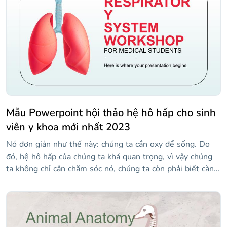
trình với cấu trúc phù hợp để bạn trình bày những điểm
phù hợp nhất trong luận án của mình và giải thích công
việc của bạn một cách chuyên nghiệp và rõ ràng. Bởi vì
chúng tôi muốn làm cho cuộc sống của bạn dễ dàng hơn,
bạn chỉ cần lấp đầy các slide với nội dung của mình và bạn
sẽ sẵn sàng để thành công.
Mẫu Powerpoint hội thảo hệ hô hấp cho sinh
viên y khoa mới nhất 2023
Nó đơn giản như thế này: chúng ta cần oxy để sống. Do
đó, hệ hô hấp của chúng ta khá quan trọng, vì vậy chúng
ta không chỉ cần chăm sóc nó, chúng ta còn phải biết càng
nhiều về nó càng tốt. Nếu bạn là một sinh viên y khoa,
bạn sẽ rất vui khi được tham dự các hội thảo hữu ích cho
việc học của bạn. Giáo viên cũng sẽ thấy mẫu này là một
nguồn tài nguyên tuyệt vời, vì nó cho phép họ giải thích