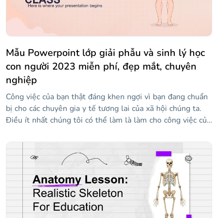
Mẫu Powerpoint lớp giải phẫu và sinh lý học
con người 2023 miễn phí, đẹp mắt, chuyên
nghiệp
Công việc của bạn thật đáng khen ngợi vì bạn đang chuẩn
bị cho các chuyên gia y tế tương lai của xã hội chúng ta.
Điều ít nhất chúng tôi có thể làm là làm cho công việc của
bạn dễ dàng hơn với mẫu giải phẫu và sinh lý giáo dục hữu
ích này. Có rất nhiều bí ẩn mà cơ thể chúng ta lưu giữ và
không ai tốt hơn bạn để tiết lộ chúng trong công ty của
học sinh của bạn. Bài thuyết trình này chỉ cần nội dung
giống như của bạn để đáp ứng mục tiêu học tập của nó.
Truy cập tài nguyên sư phạm này và định hình tương lai.