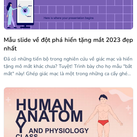
Mẫu slide về đột phá hiến tặng mắt 2023 đẹp
nhất
Đã có những tiến bộ trong nghiên cứu về giác mạc và hiến
tặng mô mắt khác chưa? Tuyệt! Trình bày cho họ mẫu "bắt
mắt" này! Ghép giác mạc là một trong những ca cấy ghép
phổ biến nhất hiện có, nhưng mỗi ngày các phương pháp
hoặc phương pháp điều trị mới được phát hiện và các thí
nghiệm mới được tiến hành. Với thiết kế sáng tạo này, bạn
sẽ có thể nói về những khám phá của riêng mình với sự
trợ giúp của phong cách lạ mắt, bao gồm nền màu tím và
nhiều hình minh họa mắt. Bắt đầu chỉnh sửa ngay bây giờ,
thật dễ dàng!