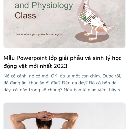
hệ hô hấp một cách trực quan. Thiết kế tập trung vào việc
sử dụng các gradient (từ trắng đến xanh nhạt, màu an
toàn), bố cục đơn giản và một số biểu tượng và hình minh
họa theo chủ đề sức khỏe. Chỉnh sửa nội dung là tùy
thuộc vào bạn!
Mẫu Powerpoint lớp giải phẫu và sinh lý học
động vật mới nhất 2023
Nó có cánh, nó có mỏ, OK, đó là một con chim. Được rồi,
đó đang ăn, thức ăn đi đâu? Đến dạ dày? Bò có bốn dạ
dày, cái nào trong số chúng? Nếu bạn là giáo viên, hãy sử
dụng mẫu này, có thể tùy chỉnh và dạy giải phẫu và sinh lý
học động vật cho học sinh của bạn! Nó chứa một số hình
minh họa mà bạn có thể sử dụng ngay lập tức, vì chúng
chỉ ra các cơ quan hoặc bộ xương của một số động vật. Nó
cũng chứa các bảng, bản đồ và sơ đồ để làm cho mọi thứ