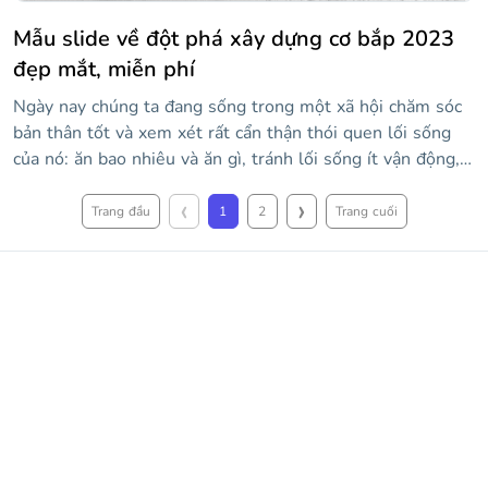
Mẫu slide về đột phá xây dựng cơ bắp 2023
đẹp mắt, miễn phí
Ngày nay chúng ta đang sống trong một xã hội chăm sóc
bản thân tốt và xem xét rất cẩn thận thói quen lối sống
của nó: ăn bao nhiêu và ăn gì, tránh lối sống ít vận động,
lịch trình tập thể dục phù hợp, v.v. Nếu bạn là thành viên
‹
›
của nhóm này và muốn thực hiện một cuộc triển lãm để
Trang đầu
1
2
Trang cuối
trình bày những tiến bộ y học của bạn về phát triển cơ
bắp, hãy ở lại đây vì bạn đã tìm thấy mẫu phù hợp. Phong
cách của nó là trẻ trung, sống động, khác biệt, không thể
đứng yên! Bạn sẽ thu hút sự chú ý của khán giả và bạn sẽ
có thể hiển thị, nhờ các tài nguyên có trong mẫu này, hình
ảnh và nội dung về chủ đề này.