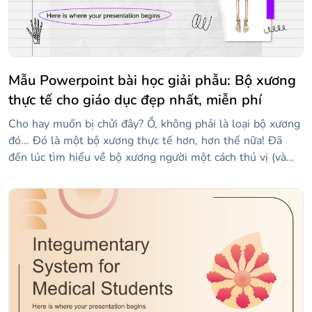
Mẫu Powerpoint bài học giải phẫu: Bộ xương
thực tế cho giáo dục đẹp nhất, miễn phí
Cho hay muốn bị chửi đây? Ồ, không phải là loại bộ xương
đó... Đó là một bộ xương thực tế hơn, hơn thế nữa! Đã
đến lúc tìm hiểu về bộ xương người một cách thú vị (và
không quá đáng sợ). Dạy về giải phẫu xương với mẫu này
được hình thành như một cuốn sổ tay đầy gạch chân, nét
vẽ nguệch ngoạc và ghi chú để làm cho nó gần gũi hơn với
học sinh, hoàn hảo để tìm hiểu về 206 xương của chúng
tôi!