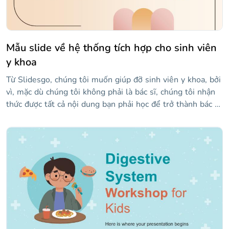
Mẫu slide về hệ thống tích hợp cho sinh viên
y khoa
Từ Slidesgo, chúng tôi muốn giúp đỡ sinh viên y khoa, bởi
vì, mặc dù chúng tôi không phải là bác sĩ, chúng tôi nhận
thức được tất cả nội dung bạn phải học để trở thành bác sĩ.
Nhiều thuật ngữ và đôi khi tương tự nhau... Không có vấn
đề gì, Slidesgo để giải cứu! Vì vậy, chúng tôi đề xuất một
mẫu để giúp bạn nghiên cứu, cụ thể là hệ thống tích phân
(nếu bạn chưa bắt đầu bài học, là nơi bao gồm các lớp của
da), với các hình minh họa rất trực quan sẽ giúp học cách
xác định các bộ phận, chẳng hạn như lớp hạ bì hoặc biểu
bì, rất đơn giản. Tùy chỉnh thiết kế và thêm nội dung bạn
muốn xem lại hoặc đưa vào bản trình bày trong lớp!
Chúng tôi chắc chắn rằng bạn sẽ nhận được một điểm
tuyệt vời.