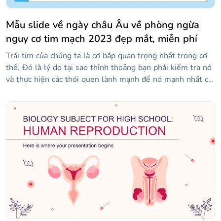
Mẫu slide về ngày châu Âu về phòng ngừa
nguy cơ tim mạch 2023 đẹp mắt, miễn phí
Trái tim của chúng ta là cơ bắp quan trọng nhất trong cơ
thể. Đó là lý do tại sao thỉnh thoảng bạn phải kiểm tra nó
và thực hiện các thói quen lành mạnh để nó mạnh nhất có
thể. Tránh uống rượu, ăn uống sạch sẽ, chơi thể thao...
Đây chỉ là một số ví dụ về cách bạn có thể chăm sóc trái
tim của mình. Ngày Châu Âu về Phòng ngừa Nguy cơ Tim
mạch là một cơ hội tuyệt vời để tập trung vào vấn đề này
và chia sẻ những ý tưởng phòng ngừa mới.