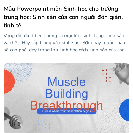
Mẫu Powerpoint môn Sinh học cho trường
trung học: Sinh sản của con người đơn giản,
tinh tế
Vòng đời đã ở bên chúng ta mọi lúc: sinh, tăng, sinh sản
và chết. Hãy tập trung vào sinh sản! Sớm hay muộn, bạn
sẽ cần phải dạy trong lớp sinh học cách sinh sản của con
người hoạt động. Bạn biết đấy, khi điều này làm điều đó,
và sau đó một quả trứng làm điều này, và một thứ đuôi
dài làm điều đó và... Bạn biết nó hoạt động như thế nào,
bạn là giáo viên! Để giúp bạn, đây là một mẫu có thể
chỉnh sửa với các hình minh họa hữu ích về hệ thống sinh
sản, một số biểu đồ và bảng cũng như nền màu vàng nhạt.
Tất nhiên, mọi thứ đều là SFW!