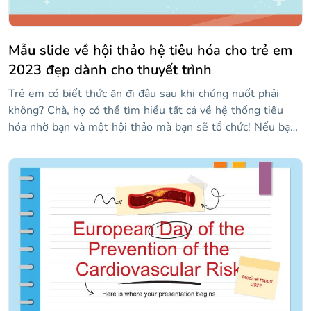
Mẫu slide về hội thảo hệ tiêu hóa cho trẻ em
2023 đẹp dành cho thuyết trình
Trẻ em có biết thức ăn đi đâu sau khi chúng nuốt phải
không? Chà, họ có thể tìm hiểu tất cả về hệ thống tiêu
hóa nhờ bạn và một hội thảo mà bạn sẽ tổ chức! Nếu bạn
cần trợ giúp, bạn có thể sửa đổi mẫu này và có một bản
trình bày sẵn sàng cho chúng. Nó sẽ là một hỗ trợ trực
quan tốt đẹp, và vì nó dành cho trẻ em, chúng sẽ chú ý
hơn nếu bạn sử dụng màu sắc đẹp và một số hình minh
họa. Họ sẽ nghĩ gì khi bạn nói với họ rằng sau khi ăn thứ
gì đó và sau khi cơ thể đã xử lý các chất dinh dưỡng của
nó... phần dư thừa trở thành phân?