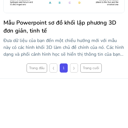
Mẫu Powerpoint sơ đồ khối lập phương 3D
đơn giản, tinh tế
Đưa dữ liệu của bạn đến một chiều hướng mới với mẫu
này có các hình khối 3D làm chủ đề chính của nó. Các hình
dạng và phối cảnh hình học sẽ hiển thị thông tin của bạn
một cách trực quan hấp dẫn, cũng nhờ các tông màu tím,
‹
›
xanh và vàng. Nó bao gồm biểu đồ thanh và thang, sơ đồ
Trang đầu
1
Trang cuối
và đồ họa thông tin với các khối văn bản để mở rộng dữ
liệu. Tất cả đều có hình dạng 3D và phối cảnh đẳng cự!