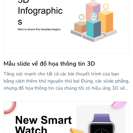
chúng đều có thể chỉnh sửa từ bảng tính, vì vậy bạn cá
rằng bạn sẽ tiết kiệm được rất nhiều thời gian!
Mẫu slide về đồ họa thông tin 3D
Tăng sức mạnh cho tất cả các bài thuyết trình của bạn
bằng cách thêm thứ nguyên thứ ba! Đúng, các slide phẳng,
nhưng đồ họa thông tin của chúng tôi có hiệu ứng 3D sẽ
khiến khán giả của bạn ngạc nhiên. Biểu đồ hình tròn,
khối, thanh, kim tự tháp và tất cả các loại sơ đồ trông đẹp
hơn nếu có một số phối cảnh được thêm vào chúng. Tùy
chỉnh chúng với dữ liệu của bạn và truyền đạt các điểm
của bạn một cách trực quan.