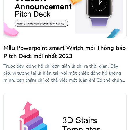
Mẫu Powerpoint smart Watch mới Thông báo
Pitch Deck mới nhất 2023
Trước đây, đồng hồ chỉ đơn giản là chỉ ra thời gian. Bây
giờ, vì tương lai là hiện tại, với một chiếc đồng hồ thông
minh, bạn thậm chí có thể viết một luận án! Có thể chúng
tôi đã quá nhiệt tình nhưng chúng tôi chắc chắn rằng đồng
hồ thông minh mới của bạn sẽ cách mạng hóa thị trường
công nghệ. Và nó sẽ, bởi vì bạn sẽ sử dụng mẫu pitch
deck này để trình bày và công bố nó. Trong số các slide,
bạn sẽ tìm thấy hình minh họa 3D về hình dạng ban đầu
và tất nhiên là các mô hình của đồng hồ thông minh. Bây
giờ bạn chỉ cần bao gồm nguyên mẫu của mình và nó sẽ