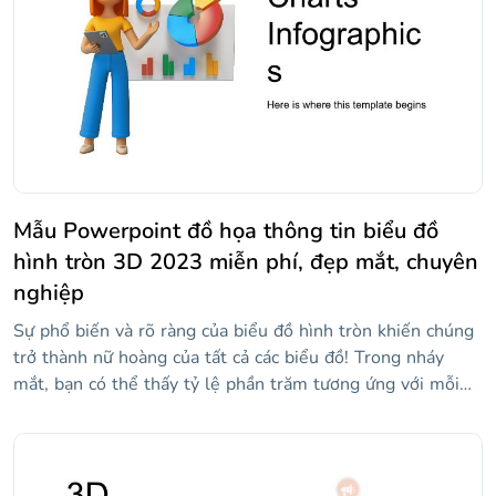
Mẫu Powerpoint đồ họa thông tin biểu đồ
hình tròn 3D 2023 miễn phí, đẹp mắt, chuyên
nghiệp
Sự phổ biến và rõ ràng của biểu đồ hình tròn khiến chúng
trở thành nữ hoàng của tất cả các biểu đồ! Trong nháy
mắt, bạn có thể thấy tỷ lệ phần trăm tương ứng với mỗi
lát cắt và nếu các màu khác nhau cũng được sử dụng...
càng tốt! Slidesgo có mẫu mới này cho bạn, đây là một bộ
sưu tập khoảng ba mươi thiết kế biểu đồ hình tròn theo
phối cảnh, vì vậy chúng trông ba chiều. Hầu hết tất cả